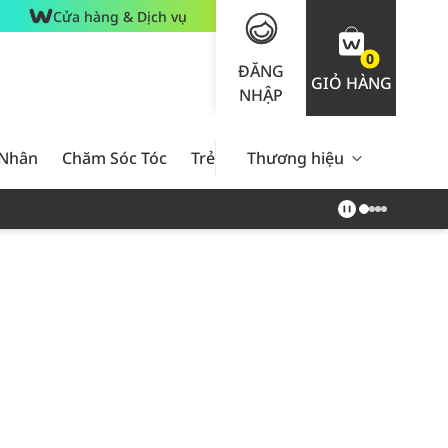
Cửa hàng & Dịch vụ
0
ĐĂNG
GIỎ HÀNG
NHẬP
 Nhân
Chăm Sóc Tóc
Trẻ Em
Thương hiệu
Nam Giới
Chăm Sóc 