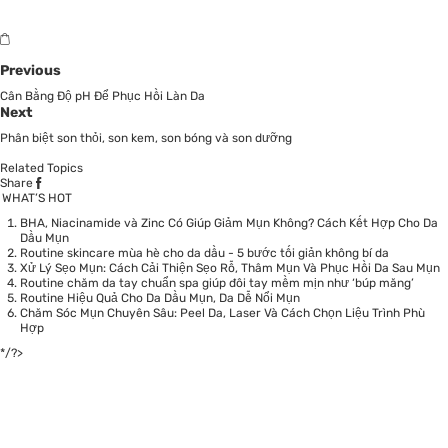
Previous
Cân Bằng Độ pH Để Phục Hồi Làn Da
Next
Phân biệt son thỏi, son kem, son bóng và son dưỡng
Related Topics
Share
WHAT’S HOT
BHA, Niacinamide và Zinc Có Giúp Giảm Mụn Không? Cách Kết Hợp Cho Da
Dầu Mụn
Routine skincare mùa hè cho da dầu - 5 bước tối giản không bí da
Xử Lý Sẹo Mụn: Cách Cải Thiện Sẹo Rỗ, Thâm Mụn Và Phục Hồi Da Sau Mụn
Routine chăm da tay chuẩn spa giúp đôi tay mềm mịn như ‘búp măng’
Routine Hiệu Quả Cho Da Dầu Mụn, Da Dễ Nổi Mụn
Chăm Sóc Mụn Chuyên Sâu: Peel Da, Laser Và Cách Chọn Liệu Trình Phù
Hợp
*/?>