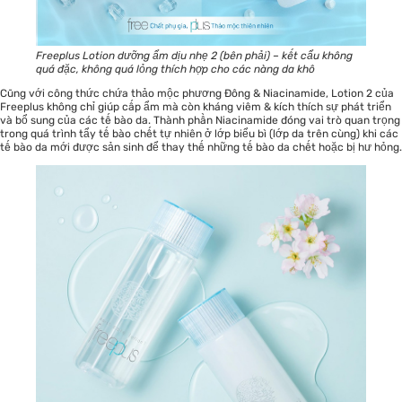
Freeplus Lotion dưỡng ẩm dịu nhẹ 2 (bên phải) – kết cẩu không
quá đặc, không quá lỏng thích hợp cho các nàng da khô
Cũng với công thức chứa thảo mộc phương Đông & Niacinamide, Lotion 2 của
Freeplus không chỉ giúp cấp ẩm mà còn kháng viêm & kích thích sự phát triển
và bổ sung của các tế bào da. Thành phần Niacinamide đóng vai trò quan trọng
trong quá trình tẩy tế bào chết tự nhiên ở lớp biểu bì (lớp da trên cùng) khi các
tế bào da mới được sản sinh để thay thế những tế bào da chết hoặc bị hư hỏng.