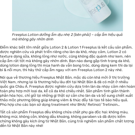
Freeplus Lotion dưỡng ẩm dịu nhẹ 2 (bên phải) – cấp ẩm hiệu quả
mà không gây nhờn dính
Điểm khác biệt lớn nhất giữa Lotion 2 & Lotion 1 Freeplus là kết cấu sản phẩm,
được nghiên cứu và phát triển riêng cho làn da khô, nhạy cảm, Lotion 2 có
texture dạng sữa, không lỏng như nước, cũng không đặc quánh như kem, nên
cấp ẩm rất tốt mà không gây nhờn dính. Bạn nào đang gặp tình trạng da khô,
dùng lotion dạng lỏng thì mùa hanh da vẫn bong tróc, dùng dạng kem thì da lại
bí & nổi mụn, thì hãy thử cấp ẩm ngay với em Freeplus Lotion 2 này nhé.
Nói qua về thương hiệu Freeplus Nhật Bản, mặc dù còn khá mới ở thị trường
Việt Nam, nhưng lại là thương hiệu lâu đời tại Nhật Bản & đã có mặt ở nhiều
quốc gia Châu Á. Freeplus được nghiên cứu dựa trên làn da nhạy cảm nên hoàn
toàn phụ hợp mới loại da, kể cả da khó chiều nhất. Sản phẩm tinh giản thành
phần hóa học, chỉ giữ lại những gì thật sự cần cho làn da và bổ sung chiết xuất
thảo mộc phương Đông giúp kháng viêm & thúc đẩy tái tạo tế bào hiệu quả.
Phù hợp cho các bạn sử dụng treatment như BHA/ Retinol/ Tretinoin…
Tất cả sản phẩm Freeplus
đều không chứa chất phụ gia độc hại: không màu,
không mùi, không cồn, không dầu khoáng, không paraben và đã được kiểm
chứng không gây kích ứng từ Nhật Bản, cùng trải nghiệm sản phẩm chất lượng
đến từ Nhật Bản này nhé!