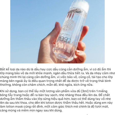
Bất kể loại da nào dù là dầu hay cực dầu cũng cần dưỡng ẩm, vì có đủ ẩm thì
lớp màng bảo vệ da mới khỏe mạnh, ngăn dầu thừa tiết ra. Và da nhạy cảm như
chúng mình thì lại càng cần dưỡng ẩm, vì việc bảo vệ, củng cố, tái tạo cho lớp
màng bên ngoài ấy là điều quan trọng nhất để da được trở về trạng thái bình
thường, không còn châm chích, mẩn đỏ, khô ngứa, kích ứng nữa.
Khi sử dụng, bạn có thể lấy một lượng sản phẩm vừa đủ (3ml) trên 1 miếng
bông tẩy trang hoặc để ra bàn tay sạch, nhẹ nhàng thoa đều lên da. Để chất
dưỡng ẩm thẩm thấu vào lớp sừng hiệu quả hơn, bạn có thể dùng tay vỗ nhẹ
lên da sau khi thoa, cho đến khi lotion được thẩm thấu hết. Hoặc dùng em này
làm lotion mask cũng rất đỉnh, một cảm giác thích mê chính là độ tươi mát,
căng mọng và mềm mịn ngay sau khi dùng.