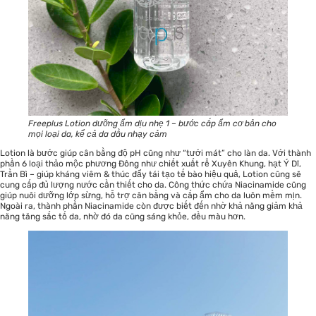
Freeplus Lotion dưỡng ẩm dịu nhẹ 1 – bước cấp ẩm cơ bản cho
mọi loại da, kể cả da dầu nhạy cảm
Lotion là bước giúp cân bằng độ pH cũng như “tưới mát” cho làn da. Với thành
phần 6 loại thảo mộc phương Đông như chiết xuất rễ Xuyên Khung, hạt Ý Dĩ,
Trần Bì – giúp kháng viêm & thúc đẩy tái tạo tế bào hiệu quả, Lotion cũng sẽ
cung cấp đủ lượng nước cần thiết cho da. Công thức chứa Niacinamide cũng
giúp nuôi dưỡng lớp sừng, hỗ trợ cân bằng và cấp ẩm cho da luôn mềm mịn.
Ngoài ra, thành phần Niacinamide còn được biết đến nhờ khả năng giảm khả
năng tăng sắc tố da, nhờ đó da cũng sáng khỏe, đều màu hơn.