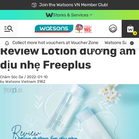
Free Shipping For Order From 249,000Đ
24h Fast delivery in Hồ Chí Minh City
Join the Watsons VN Member Club!
Stores & Services
0
All
Chăm Sóc Cá Nhân
Ch
Collect more hot vouchers at Voucher Zone
Collect more hot vouchers at Voucher Zone
Watsons Safety Al
Review Lotion dưỡng ẩm
dịu nhẹ Freeplus
Chăm Sóc Da
/
2022-01-10
by Watsons Vietnam
3182