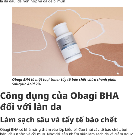
là da dầu, da hỗn hợp và da dễ bị mụn.
Obagi BHA là một loại toner tẩy tế bào chết chứa thành phần
Salicylic Acid 2%
Công dụng của Obagi BHA
đối với làn da
Làm sạch sâu và tẩy tế bào chết
Obagi BHA có khả năng thấm vào lớp biểu bì, đào thải các tế bào chết, bụi
bẩn, dầu nhờn và cồi mụn. Nhờ đó, sản phẩm giúp làm sạch da và giảm nguy