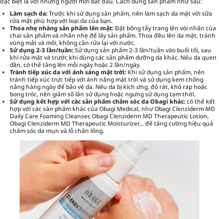
đặc biệt là với những người mới bắt đầu. Cách dùng sản phẩm như sau:
Làm sạch da:
Trước khi sử dụng sản phẩm, nên làm sạch da mặt với sữa
rửa mặt phù hợp với loại da của bạn.
Thoa nhẹ nhàng sản phẩm lên mặt:
Đặt bông tẩy trang lên vòi nhấn của
chai sản phẩm và nhấn nhẹ để lấy sản phẩm. Thoa đều lên da mặt, tránh
vùng mắt và môi, không cần rửa lại với nước.
Sử dụng 2-3 lần/tuần:
Sử dụng sản phẩm 2-3 lần/tuần vào buổi tối, sau
khi rửa mặt và trước khi dùng các sản phẩm dưỡng da khác. Nếu da quen
dần, có thể tăng lên mỗi ngày hoặc 2 lần/ngày.
Tránh tiếp xúc da với ánh sáng mặt trời:
Khi sử dụng sản phẩm, nên
tránh tiếp xúc trực tiếp với ánh nắng mặt trời và sử dụng kem chống
nắng hàng ngày để bảo vệ da. Nếu da bị kích ứng, đỏ rát, khô ráp hoặc
bong tróc, nên giảm số lần sử dụng hoặc ngưng sử dụng tạm thời.
Sử dụng kết hợp với các sản phẩm chăm sóc da Obagi khác:
có thể kết
hợp với các sản phẩm khác của Obagi Medical, như Obagi Clenziderm MD
Daily Care Foaming Cleanser, Obagi Clenziderm MD Therapeutic Lotion,
Obagi Clenziderm MD Therapeutic Moisturizer… để tăng cường hiệu quả
chăm sóc da mụn và lỗ chân lông.