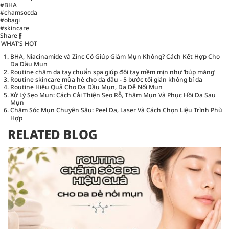
#BHA
#chamsocda
#obagi
#skincare
Share
WHAT’S HOT
BHA, Niacinamide và Zinc Có Giúp Giảm Mụn Không? Cách Kết Hợp Cho
Da Dầu Mụn
Routine chăm da tay chuẩn spa giúp đôi tay mềm mịn như ‘búp măng’
Routine skincare mùa hè cho da dầu - 5 bước tối giản không bí da
Routine Hiệu Quả Cho Da Dầu Mụn, Da Dễ Nổi Mụn
Xử Lý Sẹo Mụn: Cách Cải Thiện Sẹo Rỗ, Thâm Mụn Và Phục Hồi Da Sau
Mụn
Chăm Sóc Mụn Chuyên Sâu: Peel Da, Laser Và Cách Chọn Liệu Trình Phù
Hợp
RELATED BLOG