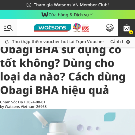
Giao hàng nhanh 24h - Áp dụng khu vực TP. Hồ Chí Minh
Miễn phí giao hàng cho đơn hàng từ 249,000Đ
Tham gia Watsons VN Member Club!
Cửa hàng & Dịch vụ
0
All
Chăm Sóc Cá Nhân
Ch
Thu thập thêm voucher hot tại Trạm Voucher
Thu thập thêm voucher hot tại Trạm Voucher
Cảnh báo An
Obagi BHA sử dụng có
tốt không? Dùng cho
loại da nào? Cách dùng
Obagi BHA hiệu quả
Chăm Sóc Da
/
2024-08-01
by Watsons Vietnam
26968