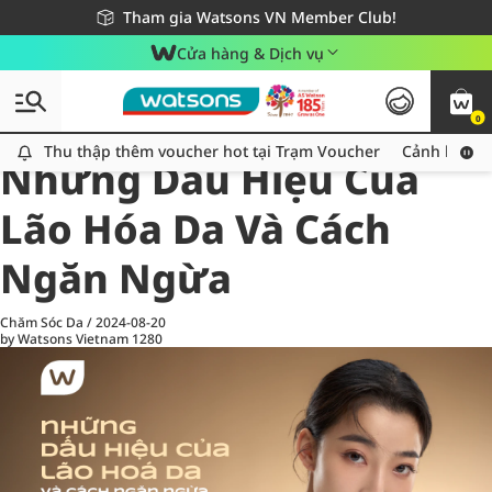
Giao hàng nhanh 24h - Áp dụng khu vực TP. Hồ Chí Minh
Miễn phí giao hàng cho đơn hàng từ 249,000Đ
Tham gia Watsons VN Member Club!
Cửa hàng & Dịch vụ
0
All
Chăm Sóc Cá Nhân
Ch
Thu thập thêm voucher hot tại Trạm Voucher
Thu thập thêm voucher hot tại Trạm Voucher
Cảnh báo An
Những Dấu Hiệu Của
Lão Hóa Da Và Cách
Ngăn Ngừa
Chăm Sóc Da
/
2024-08-20
by Watsons Vietnam
1280