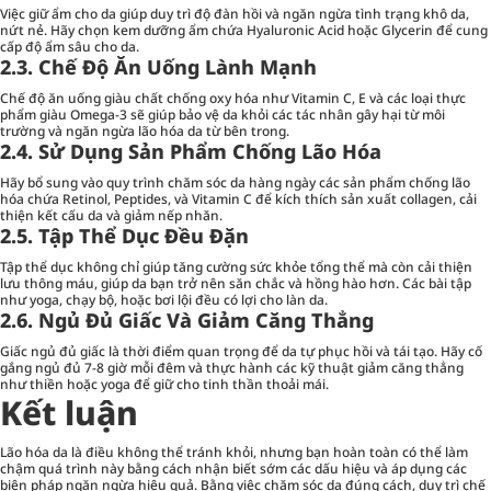
Việc giữ ẩm cho da giúp duy trì độ đàn hồi và ngăn ngừa tình trạng khô da,
nứt nẻ. Hãy chọn kem dưỡng ẩm chứa Hyaluronic Acid hoặc Glycerin để cung
cấp độ ẩm sâu cho da.
2.3. Chế Độ Ăn Uống Lành Mạnh
Chế độ ăn uống giàu chất chống oxy hóa như Vitamin C, E và các loại thực
phẩm giàu Omega-3 sẽ giúp bảo vệ da khỏi các tác nhân gây hại từ môi
trường và ngăn ngừa lão hóa da từ bên trong.
2.4. Sử Dụng Sản Phẩm Chống Lão Hóa
Hãy bổ sung vào quy trình chăm sóc da hàng ngày các sản phẩm chống lão
hóa chứa Retinol, Peptides, và Vitamin C để kích thích sản xuất collagen, cải
thiện kết cấu da và giảm nếp nhăn.
2.5. Tập Thể Dục Đều Đặn
Tập thể dục không chỉ giúp tăng cường sức khỏe tổng thể mà còn cải thiện
lưu thông máu, giúp da bạn trở nên săn chắc và hồng hào hơn. Các bài tập
như yoga, chạy bộ, hoặc bơi lội đều có lợi cho làn da.
2.6. Ngủ Đủ Giấc Và Giảm Căng Thẳng
Giấc ngủ đủ giấc là thời điểm quan trọng để da tự phục hồi và tái tạo. Hãy cố
gắng ngủ đủ 7-8 giờ mỗi đêm và thực hành các kỹ thuật giảm căng thẳng
như thiền hoặc yoga để giữ cho tinh thần thoải mái.
Kết luận
Lão hóa da là điều không thể tránh khỏi, nhưng bạn hoàn toàn có thể làm
chậm quá trình này bằng cách nhận biết sớm các dấu hiệu và áp dụng các
biện pháp ngăn ngừa hiệu quả. Bằng việc chăm sóc da đúng cách, duy trì chế