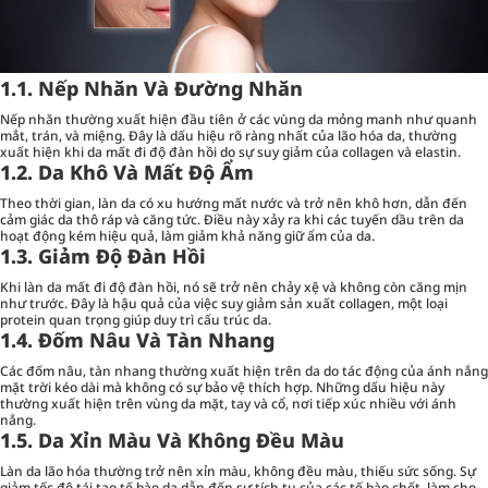
1.1. Nếp Nhăn Và Đường Nhăn
Nếp nhăn thường xuất hiện đầu tiên ở các vùng da mỏng manh như quanh
mắt, trán, và miệng. Đây là dấu hiệu rõ ràng nhất của lão hóa da, thường
xuất hiện khi da mất đi độ đàn hồi do sự suy giảm của collagen và elastin.
1.2. Da Khô Và Mất Độ Ẩm
Theo thời gian, làn da có xu hướng mất nước và trở nên khô hơn, dẫn đến
cảm giác da thô ráp và căng tức. Điều này xảy ra khi các tuyến dầu trên da
hoạt động kém hiệu quả, làm giảm khả năng giữ ẩm của da.
1.3. Giảm Độ Đàn Hồi
Khi làn da mất đi độ đàn hồi, nó sẽ trở nên chảy xệ và không còn căng mịn
như trước. Đây là hậu quả của việc suy giảm sản xuất collagen, một loại
protein quan trọng giúp duy trì cấu trúc da.
1.4. Đốm Nâu Và Tàn Nhang
Các đốm nâu, tàn nhang thường xuất hiện trên da do tác động của ánh nắng
mặt trời kéo dài mà không có sự bảo vệ thích hợp. Những dấu hiệu này
thường xuất hiện trên vùng da mặt, tay và cổ, nơi tiếp xúc nhiều với ánh
nắng.
1.5. Da Xỉn Màu Và Không Đều Màu
Làn da lão hóa thường trở nên xỉn màu, không đều màu, thiếu sức sống. Sự
giảm tốc độ tái tạo tế bào da dẫn đến sự tích tụ của các tế bào chết, làm cho