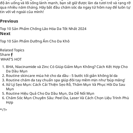
độ ăn uống và lối sống lành mạnh, bạn sẽ giữ được làn da tươi trẻ và rạng rỡ
qua nhiều năm tháng. Hãy bắt đầu chăm sóc da ngay từ hôm nay để luôn tự
tin với vẻ ngoài của mình!
Previous
Top 10 Sản Phẩm Chống Lão Hóa Da Tốt Nhất 2024
Next
Top 10 Sản Phẩm Dưỡng Ẩm Cho Da Khô
Related Topics
Share
WHAT’S HOT
BHA, Niacinamide và Zinc Có Giúp Giảm Mụn Không? Cách Kết Hợp Cho
Da Dầu Mụn
Routine skincare mùa hè cho da dầu - 5 bước tối giản không bí da
Routine chăm da tay chuẩn spa giúp đôi tay mềm mịn như ‘búp măng’
Xử Lý Sẹo Mụn: Cách Cải Thiện Sẹo Rỗ, Thâm Mụn Và Phục Hồi Da Sau
Mụn
Routine Hiệu Quả Cho Da Dầu Mụn, Da Dễ Nổi Mụn
Chăm Sóc Mụn Chuyên Sâu: Peel Da, Laser Và Cách Chọn Liệu Trình Phù
Hợp
*/?>