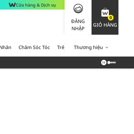
Cửa hàng & Dịch vụ
0
ĐĂNG
GIỎ HÀNG
NHẬP
 Nhân
Chăm Sóc Tóc
Trẻ Em
Thương hiệu
Nam Giới
Chăm Sóc 