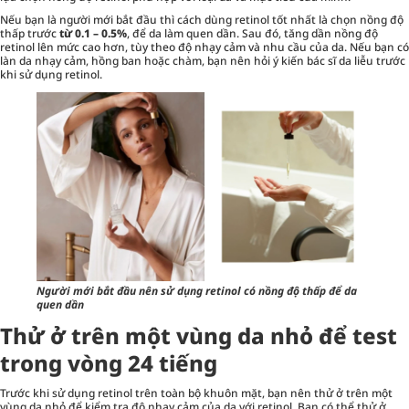
Nếu bạn là người mới bắt đầu thì cách dùng retinol tốt nhất là chọn nồng độ
thấp trước
từ 0.1 – 0.5%
, để da làm quen dần. Sau đó, tăng dần nồng độ
retinol lên mức cao hơn, tùy theo độ nhạy cảm và nhu cầu của da. Nếu bạn có
làn da nhạy cảm, hồng ban hoặc chàm, bạn nên hỏi ý kiến bác sĩ da liễu trước
khi sử dụng retinol.
Người mới bắt đầu nên sử dụng retinol có nồng độ thấp để da
quen dần
Thử ở trên một vùng da nhỏ để test
trong vòng 24 tiếng
Trước khi sử dụng retinol trên toàn bộ khuôn mặt, bạn nên thử ở trên một
vùng da nhỏ để kiểm tra độ nhạy cảm của da với retinol. Bạn có thể thử ở