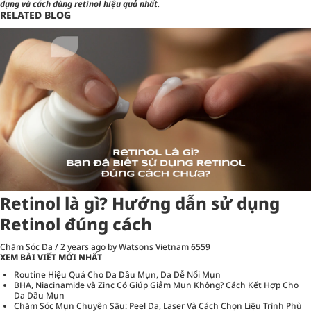
dụng và
cách dùng retinol hiệu quả nhất.
RELATED BLOG
Retinol là gì? Hướng dẫn sử dụng
Retinol đúng cách
Chăm Sóc Da
/
2 years ago
by Watsons Vietnam
6559
XEM BÀI VIẾT MỚI NHẤT
Routine Hiệu Quả Cho Da Dầu Mụn, Da Dễ Nổi Mụn
BHA, Niacinamide và Zinc Có Giúp Giảm Mụn Không? Cách Kết Hợp Cho
Da Dầu Mụn
Chăm Sóc Mụn Chuyên Sâu: Peel Da, Laser Và Cách Chọn Liệu Trình Phù