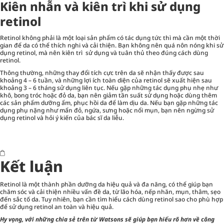
Kiên nhẫn và kiên trì khi sử dụng
retinol
Retinol không phải là một loại sản phẩm có tác dụng tức thì mà cần một thời
gian để da có thể thích nghi và cải thiện. Bạn không nên quá nôn nóng khi sử
dụng retinol, mà nên kiên trì sử dụng và tuân thủ theo đúng cách dùng
retinol.
Thông thường, những thay đổi tích cực trên da sẽ nhận thấy được sau
khoảng 4 – 6 tuần, và những lợi ích toàn diện của retinol sẽ xuất hiện sau
khoảng 3 – 6 tháng sử dụng liên tục. Nếu gặp những tác dụng phụ nhẹ như
khô, bong tróc hoặc đỏ da, bạn nên giảm tần suất sử dụng hoặc dùng thêm
các sản phẩm dưỡng ẩm, phục hồi da để làm dịu da. Nếu bạn gặp những tác
dụng phụ nặng như mẩn đỏ, ngứa, sưng hoặc nổi mụn, bạn nên ngừng sử
dụng retinol và hỏi ý kiến của bác sĩ da liễu.
Kết luận
Retinol là một thành phần dưỡng da hiệu quả và đa năng, có thể giúp bạn
chăm sóc và cải thiện nhiều vấn đề da, từ lão hóa, nếp nhăn, mụn, thâm, sẹo
đến sắc tố da. Tuy nhiên, bạn cần tìm hiểu cách dùng retinol sao cho phù hợp
để sử dụng retinol an toàn và hiệu quả.
Hy vọng, với những chia sẻ trên từ Watsons sẽ giúp bạn hiểu rõ hơn về công