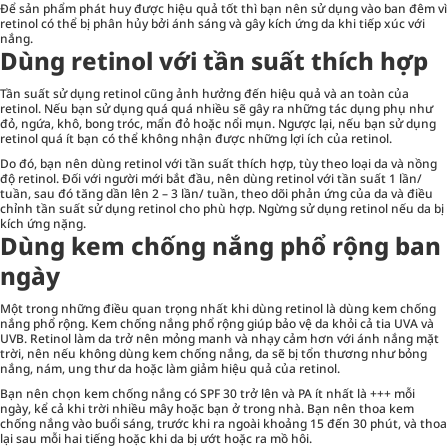
Để sản phẩm phát huy được hiệu quả tốt thì bạn nên sử dụng vào ban đêm vì
retinol có thể bị phân hủy bởi ánh sáng và gây kích ứng da khi tiếp xúc với
nắng.
Dùng retinol với tần suất thích hợp
Tần suất sử dụng retinol cũng ảnh hưởng đến hiệu quả và an toàn của
retinol. Nếu bạn sử dụng quá quá nhiều sẽ gây ra những tác dụng phụ như
đỏ, ngứa, khô, bong tróc, mẩn đỏ hoặc nổi mụn. Ngược lại, nếu bạn sử dụng
retinol quá ít bạn có thể không nhận được những lợi ích của retinol.
Do đó, bạn nên dùng retinol với tần suất thích hợp, tùy theo loại da và nồng
độ retinol. Đối với người mới bắt đầu, nên dùng retinol với tần suất 1 lần/
tuần, sau đó tăng dần lên 2 – 3 lần/ tuần, theo dõi phản ứng của da và điều
chỉnh tần suất sử dụng retinol cho phù hợp. Ngừng sử dụng retinol nếu da bị
kích ứng nặng.
Dùng kem chống nắng phổ rộng ban
ngày
Một trong những điều quan trọng nhất khi dùng retinol là dùng kem chống
nắng phổ rộng. Kem chống nắng phổ rộng giúp bảo vệ da khỏi cả tia UVA và
UVB. Retinol làm da trở nên mỏng manh và nhạy cảm hơn với ánh nắng mặt
trời, nên nếu không dùng kem chống nắng, da sẽ bị tổn thương như bỏng
nắng, nám, ung thư da hoặc làm giảm hiệu quả của retinol.
Bạn nên chọn kem chống nắng có SPF 30 trở lên và PA ít nhất là +++ mỗi
ngày, kể cả khi trời nhiều mây hoặc bạn ở trong nhà. Bạn nên thoa kem
chống nắng vào buổi sáng, trước khi ra ngoài khoảng 15 đến 30 phút, và thoa
lại sau mỗi hai tiếng hoặc khi da bị ướt hoặc ra mồ hôi.