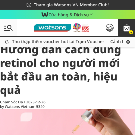
Giao hàng nhanh 24h - Áp dụng khu vực TP. Hồ Chí Minh
Miễn phí giao hàng cho đơn hàng từ 249,000Đ
Tham gia Watsons VN Member Club!
Cửa hàng & Dịch vụ
0
All
Chăm Sóc Cá Nhân
Ch
Thu thập thêm voucher hot tại Trạm Voucher
Thu thập thêm voucher hot tại Trạm Voucher
Cảnh báo An
Hướng dẫn cách dùng
retinol cho người mới
bắt đầu an toàn, hiệu
quả
Chăm Sóc Da
/
2023-12-26
by Watsons Vietnam
5340