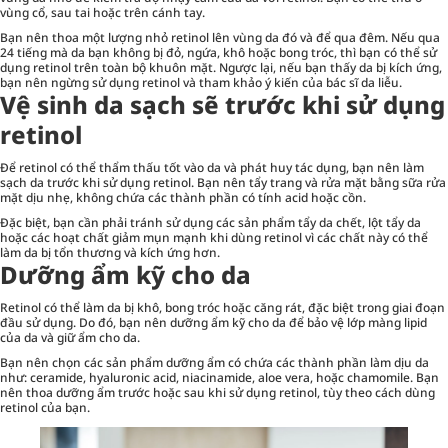
vùng cổ, sau tai hoặc trên cánh tay.
Bạn nên thoa một lượng nhỏ retinol lên vùng da đó và để qua đêm. Nếu qua
24 tiếng mà da bạn không bị đỏ, ngứa, khô hoặc bong tróc, thì bạn có thể sử
dụng retinol trên toàn bộ khuôn mặt. Ngược lại, nếu bạn thấy da bị kích ứng,
bạn nên ngừng sử dụng retinol và tham khảo ý kiến của bác sĩ da liễu.
Vệ sinh da sạch sẽ trước khi sử dụng
retinol
Để retinol có thể thẩm thấu tốt vào da và phát huy tác dụng, bạn nên làm
sạch da trước khi sử dụng retinol. Bạn nên tẩy trang và rửa mặt bằng sữa rửa
mặt dịu nhẹ, không chứa các thành phần có tính acid hoặc cồn.
Đặc biệt, bạn cần phải tránh sử dụng các sản phẩm tẩy da chết, lột tẩy da
hoặc các hoạt chất giảm mụn mạnh khi dùng retinol vì các chất này có thể
làm da bị tổn thương và kích ứng hơn.
Dưỡng ẩm kỹ cho da
Retinol có thể làm da bị khô, bong tróc hoặc căng rát, đặc biệt trong giai đoạn
đầu sử dụng. Do đó, bạn nên dưỡng ẩm kỹ cho da để bảo vệ lớp màng lipid
của da và giữ ẩm cho da.
Bạn nên chọn các sản phẩm dưỡng ẩm có chứa các thành phần làm dịu da
như: ceramide, hyaluronic acid, niacinamide, aloe vera, hoặc chamomile. Bạn
nên thoa dưỡng ẩm trước hoặc sau khi sử dụng retinol, tùy theo cách dùng
retinol của bạn.