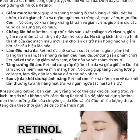
Retinol có rất nhiều công dụng tuyệt vời đối với làn da. Dưới đây là một số
công dụng chính của Retinol:
Giảm mụn:
Retinol giúp làm thông thoáng lỗ chân lông và điều tiết bã
nhờn, từ đó giảm thiểu và ngăn ngừa mụn trứng cá, mụn viêm, mụn đầu
đen…. Nó cũng có khả năng kháng khuẩn và giảm viêm, giúp làm dịu các
vùng da bị sưng tấy do mụn.
Chống lão hóa
:
Retinol giúp thúc đẩy sản xuất collagen và elastin, giúp
giảm nếp nhăn và cải thiện độ đàn hồi của da. Nó cũng kích thích sự hình
thành của các mạch máu mới, làm cho làn da trở nên hồng hào và giảm
bớt các dấu hiệu lão hóa.
Làm đều màu da:
Retinol ức chế sự sản xuất melanin, giúp giảm tình
trạng thâm nám, tàn nhang và làm đều màu da. Sử dụng sản phẩm chứa
Retinol có thể giúp giảm nám sạm, đốm nâu và vết thâm do mụn.
Tăng cường độ ẩm:
Retinol cung cấp độ ẩm cho da và giúp giữ ẩm lâu dài,
làm cho da mềm mại và mịn màng hơn. Nó cũng giúp tăng cường lượng
collagen, làm đầy đặn làn da và giảm các nếp nhăn.
Bảo vệ da khỏi tác hại ánh nắng:
Retinol còn có khả năng bảo vệ da khỏi
tổn thương từ ánh nắng mặt trời và ngăn ngừa tác hại từ tia UV.
Khi sử dụng Retinol, bạn cần lưu ý rằng nó có thể gây khô da, bong tróc, và
kích ứng da nếu không biết cách dùng Retinol. Do đó, việc sử dụng Retinol
nên theo hướng dẫn của chuyên gia da liễu và bắt đầu từ liều lượng thấp,
tăng dần theo thời gian để da có thể thích nghi.