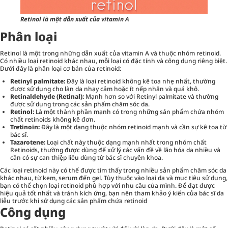
Retinol là một dẫn xuất của vitamin A
Phân loại
Retinol là một trong những dẫn xuất của vitamin A và thuộc nhóm retinoid.
Có nhiều loại retinoid khác nhau, mỗi loại có đặc tính và công dụng riêng biệt.
Dưới đây là phân loại cơ bản của retinoid:
Retinyl palmitate:
Đây là loại retinoid không kê toa nhẹ nhất, thường
được sử dụng cho làn da nhạy cảm hoặc ít nếp nhăn và quá khô.
Retinaldehyde (Retinal):
Mạnh hơn so với Retinyl palmitate và thường
được sử dụng trong các sản phẩm chăm sóc da.
Retinol:
Là một thành phần mạnh có trong những sản phẩm chứa nhóm
chất retinoids không kê đơn.
Tretinoin:
Đây là một dạng thuộc nhóm retinoid mạnh và cần sự kê toa từ
bác sĩ.
Tazarotene:
Loại chất này thuộc dạng mạnh nhất trong nhóm chất
Retinoids, thường được dùng để xử lý các vấn đề về lão hóa da nhiều và
cần có sự can thiệp liều dùng từ bác sĩ chuyên khoa.
Các loại retinoid này có thể được tìm thấy trong nhiều sản phẩm chăm sóc da
khác nhau, từ kem, serum đến gel. Tùy thuộc vào loại da và mục tiêu sử dụng,
bạn có thể chọn loại retinoid phù hợp với nhu cầu của mình. Để đạt được
hiệu quả tốt nhất và tránh kích ứng, bạn nên tham khảo ý kiến của bác sĩ da
liễu trước khi sử dụng các sản phẩm chứa retinoid
Công dụng