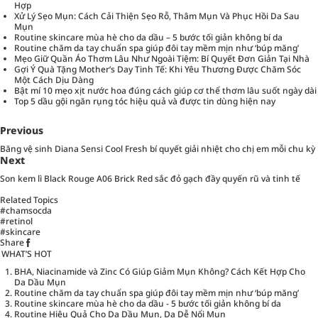
Hợp
Xử Lý Sẹo Mụn: Cách Cải Thiện Sẹo Rỗ, Thâm Mụn Và Phục Hồi Da Sau
Mụn
Routine skincare mùa hè cho da dầu – 5 bước tối giản không bí da
Routine chăm da tay chuẩn spa giúp đôi tay mềm mịn như ‘búp măng’
Mẹo Giữ Quần Áo Thơm Lâu Như Ngoài Tiệm: Bí Quyết Đơn Giản Tại Nhà
Gợi Ý Quà Tặng Mother’s Day Tinh Tế: Khi Yêu Thương Được Chăm Sóc
Một Cách Dịu Dàng
Bật mí 10 mẹo xịt nước hoa đúng cách giúp cơ thể thơm lâu suốt ngày dài
Top 5 dầu gội ngăn rụng tóc hiệu quả và được tin dùng hiện nay
Previous
Băng vệ sinh Diana Sensi Cool Fresh bí quyết giải nhiệt cho chị em mỗi chu kỳ
Next
Son kem lì Black Rouge A06 Brick Red sắc đỏ gạch đầy quyến rũ và tinh tế
Related Topics
#chamsocda
#retinol
#skincare
Share
WHAT’S HOT
BHA, Niacinamide và Zinc Có Giúp Giảm Mụn Không? Cách Kết Hợp Cho
Da Dầu Mụn
Routine chăm da tay chuẩn spa giúp đôi tay mềm mịn như ‘búp măng’
Routine skincare mùa hè cho da dầu - 5 bước tối giản không bí da
Routine Hiệu Quả Cho Da Dầu Mụn, Da Dễ Nổi Mụn