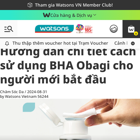
Giao hàng nhanh 24h - Áp dụng khu vực TP. Hồ Chí Minh
Miễn phí giao hàng cho đơn hàng từ 249,000Đ
Tham gia Watsons VN Member Club!
Cửa hàng & Dịch vụ
0
All
Chăm Sóc Cá Nhân
Ch
Thu thập thêm voucher hot tại Trạm Voucher
Thu thập thêm voucher hot tại Trạm Voucher
Cảnh báo An
Hướng dẫn chi tiết cách
sử dụng BHA Obagi cho
người mới bắt đầu
Chăm Sóc Da
/
2024-08-31
by Watsons Vietnam
56244