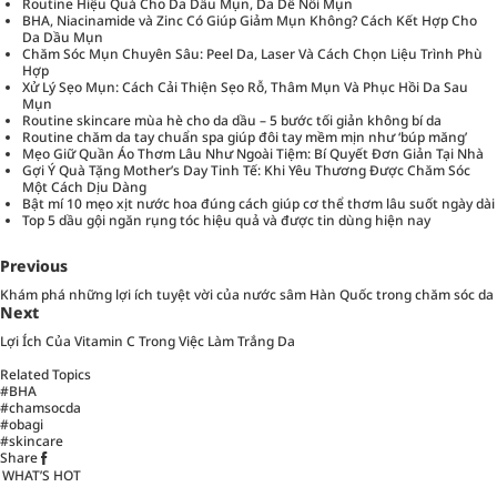
Routine Hiệu Quả Cho Da Dầu Mụn, Da Dễ Nổi Mụn
BHA, Niacinamide và Zinc Có Giúp Giảm Mụn Không? Cách Kết Hợp Cho
Da Dầu Mụn
Chăm Sóc Mụn Chuyên Sâu: Peel Da, Laser Và Cách Chọn Liệu Trình Phù
Hợp
Xử Lý Sẹo Mụn: Cách Cải Thiện Sẹo Rỗ, Thâm Mụn Và Phục Hồi Da Sau
Mụn
Routine skincare mùa hè cho da dầu – 5 bước tối giản không bí da
Routine chăm da tay chuẩn spa giúp đôi tay mềm mịn như ‘búp măng’
Mẹo Giữ Quần Áo Thơm Lâu Như Ngoài Tiệm: Bí Quyết Đơn Giản Tại Nhà
Gợi Ý Quà Tặng Mother’s Day Tinh Tế: Khi Yêu Thương Được Chăm Sóc
Một Cách Dịu Dàng
Bật mí 10 mẹo xịt nước hoa đúng cách giúp cơ thể thơm lâu suốt ngày dài
Top 5 dầu gội ngăn rụng tóc hiệu quả và được tin dùng hiện nay
Previous
Khám phá những lợi ích tuyệt vời của nước sâm Hàn Quốc trong chăm sóc da
Next
Lợi Ích Của Vitamin C Trong Việc Làm Trắng Da
Related Topics
#BHA
#chamsocda
#obagi
#skincare
Share
WHAT’S HOT