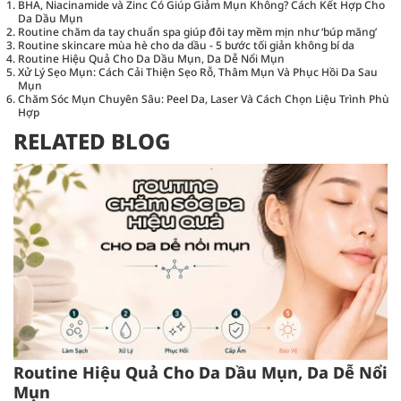
BHA, Niacinamide và Zinc Có Giúp Giảm Mụn Không? Cách Kết Hợp Cho
Da Dầu Mụn
Routine chăm da tay chuẩn spa giúp đôi tay mềm mịn như ‘búp măng’
Routine skincare mùa hè cho da dầu - 5 bước tối giản không bí da
Routine Hiệu Quả Cho Da Dầu Mụn, Da Dễ Nổi Mụn
Xử Lý Sẹo Mụn: Cách Cải Thiện Sẹo Rỗ, Thâm Mụn Và Phục Hồi Da Sau
Mụn
Chăm Sóc Mụn Chuyên Sâu: Peel Da, Laser Và Cách Chọn Liệu Trình Phù
Hợp
RELATED BLOG
Routine Hiệu Quả Cho Da Dầu Mụn, Da Dễ Nổi
Mụn