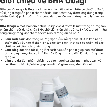
Giới thiệu về BHA Obagi
BHA còn được gọi là Beta Hydroxy Acid, là một loại axit hữu cơ thường được
sử dụng trong sản phẩm
chăm sóc da
. Hoạt chất này được ứng dụng trong
nhiều loại mỹ phẩm bởi những công dụng to lớn mà chúng mang lại cho làn
da.
BHA Obagi
là một loại toner chứa salicylic acid 2% và là một trong những sản
phẩm chăm sóc da có chứa BHA phổ biến trên thị trường. BHA Obagi có nhiều
công dụng trong việc chăm sóc và nuôi dưỡng làn da như:
Làm sạch sâu:
Một trong những đặc điểm nổi bật của BHA là khả năng
thẩm thấu sâu vào lỗ chân lông, giúp làm sạch chất cặn bã nhờn, tế bào
chết và bụi bẩn tích tụ bên trong.
Làm sáng da:
Nhờ tác dụng làm sạch sâu, sản phẩm giúp hạn chế được
tình trạng mụn, giúp se khít lỗ chân lông và mang đến làn da trắng mịn,
rạng rỡ.
Làm dịu da:
Sản phẩm thích hợp cho người da dầu, mụn, nhạy cảm với
các thành phần tự nhiên giúp làm dịu và giảm sưng đỏ hiệu quả.