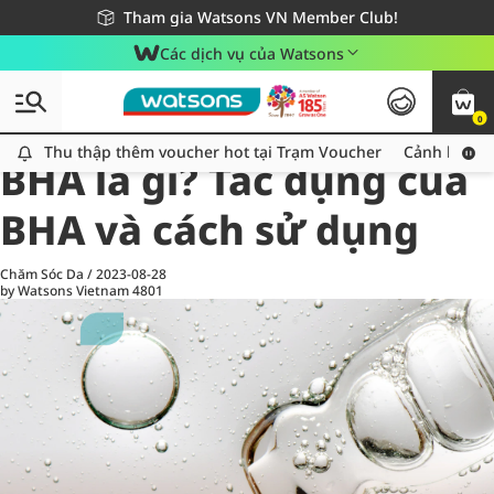
Giao hàng nhanh 24h - Áp dụng khu vực TP. Hồ Chí Minh
Miễn phí giao hàng cho đơn hàng từ 249,000Đ
Tham gia Watsons VN Member Club!
Các dịch vụ của Watsons
0
All
Chăm Sóc Cá Nhân
Ch
Thu thập thêm voucher hot tại Trạm Voucher
Thu thập thêm voucher hot tại Trạm Voucher
Cảnh báo An
BHA là gì? Tác dụng của
BHA và cách sử dụng
Chăm Sóc Da
/
2023-08-28
by Watsons Vietnam
4801