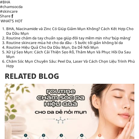
#BHA
#chamsocda
#skincare
Share
WHAT’S HOT
BHA, Niacinamide và Zinc Có Giúp Giảm Mụn Không? Cách Kết Hợp Cho
Da Dầu Mụn
Routine chăm da tay chuẩn spa giúp đôi tay mềm mịn như ‘búp măng’
Routine skincare mùa hè cho da dầu - 5 bước tối giản không bí da
Routine Hiệu Quả Cho Da Dầu Mụn, Da Dễ Nổi Mụn
Xử Lý Sẹo Mụn: Cách Cải Thiện Sẹo Rỗ, Thâm Mụn Và Phục Hồi Da Sau
Mụn
Chăm Sóc Mụn Chuyên Sâu: Peel Da, Laser Và Cách Chọn Liệu Trình Phù
Hợp
RELATED BLOG