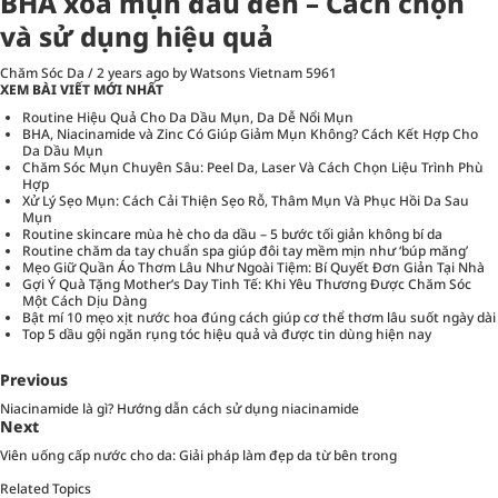
BHA xoá mụn đầu đen – Cách chọn
và sử dụng hiệu quả
Chăm Sóc Da
/
2 years ago
by Watsons Vietnam
5961
XEM BÀI VIẾT MỚI NHẤT
Routine Hiệu Quả Cho Da Dầu Mụn, Da Dễ Nổi Mụn
BHA, Niacinamide và Zinc Có Giúp Giảm Mụn Không? Cách Kết Hợp Cho
Da Dầu Mụn
Chăm Sóc Mụn Chuyên Sâu: Peel Da, Laser Và Cách Chọn Liệu Trình Phù
Hợp
Xử Lý Sẹo Mụn: Cách Cải Thiện Sẹo Rỗ, Thâm Mụn Và Phục Hồi Da Sau
Mụn
Routine skincare mùa hè cho da dầu – 5 bước tối giản không bí da
Routine chăm da tay chuẩn spa giúp đôi tay mềm mịn như ‘búp măng’
Mẹo Giữ Quần Áo Thơm Lâu Như Ngoài Tiệm: Bí Quyết Đơn Giản Tại Nhà
Gợi Ý Quà Tặng Mother’s Day Tinh Tế: Khi Yêu Thương Được Chăm Sóc
Một Cách Dịu Dàng
Bật mí 10 mẹo xịt nước hoa đúng cách giúp cơ thể thơm lâu suốt ngày dài
Top 5 dầu gội ngăn rụng tóc hiệu quả và được tin dùng hiện nay
Previous
Niacinamide là gì? Hướng dẫn cách sử dụng niacinamide
Next
Viên uống cấp nước cho da: Giải pháp làm đẹp da từ bên trong
Related Topics