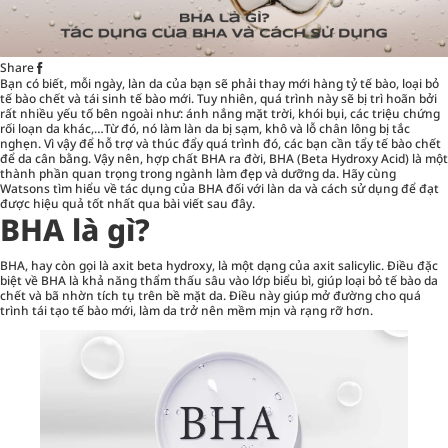
Share
Bạn có biết, mỗi ngày, làn da của bạn sẽ phải thay mới hàng tỷ tế bào, loại bỏ
tế bào chết và tái sinh tế bào mới. Tuy nhiên, quá trình này sẽ bị trì hoãn bởi
rất nhiều yếu tố bên ngoài như: ánh nắng mặt trời, khói bụi, các triệu chứng
rối loạn da khác,…Từ đó, nó làm làn da bị sạm, khô và lỗ chân lông bị tắc
nghẹn. Vì vậy để hỗ trợ và thúc đẩy quá trình đó, các bạn cần
tẩy tế bào chết
để da cân bằng. Vậy nên, hợp chất BHA ra đời, BHA (Beta Hydroxy Acid) là một
thành phần quan trọng trong ngành làm đẹp và dưỡng da. Hãy cùng
Watsons tìm hiểu về tác dụng của BHA đối với làn da và cách sử dụng để đạt
được hiệu quả tốt nhất qua bài viết sau đây.
BHA là gì?
BHA, hay còn gọi là axit beta hydroxy, là một dạng của axit salicylic. Điều đặc
biệt về BHA là khả năng thẩm thấu sâu vào lớp biểu bì, giúp loại bỏ tế bào da
chết và bã nhờn tích tụ trên bề mặt da. Điều này giúp mở đường cho quá
trình tái tạo tế bào mới, làm da trở nên mềm mịn và rạng rỡ hơn.