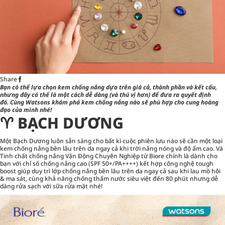
Share
Bạn có thể lựa chọn
kem chống nắng
dựa trên giá cả, thành phần và kết cấu,
nhưng đây có thể là một cách dễ dàng (và thú vị hơn) để đưa ra quyết định
đó. Cùng Watsons khám phá kem chống nắng nào sẽ phù hợp cho cung hoàng
đạo của mình nhé!
♈︎ BẠCH DƯƠNG
Một Bạch Dương luôn sẵn sàng cho bất kì cuộc phiên lưu nào sẽ cần một loại
kem chống nắng bền lâu trên da ngay cả khi trời nắng nóng và độ ẩm cao. Và
Tinh chất chống nắng Vận Động Chuyên Nghiệp từ Biore chính là dành cho
bạn với chỉ số chống nắng cao (SPF 50+/PA++++) kết hợp công nghệ tough
boost giúp duy trì lớp chống nắng bền lâu trên da ngay cả sau khi lau mồ hôi
& ma sát, cùng khả năng chống thấm nước siêu việt đến 80 phút nhưng dễ
dàng rửa sạch với sữa rửa mặt nhé!