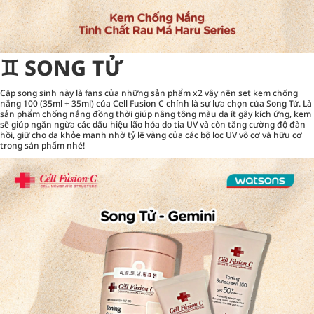
♊︎ SONG TỬ
Cặp song sinh này là fans của những sản phẩm x2 vậy nên set kem chống
nắng 100 (35ml + 35ml) của Cell Fusion C chính là sự lựa chọn của Song Tử. Là
sản phẩm chống nắng đồng thời giúp nâng tông màu da ít gây kích ứng, kem
sẽ giúp ngăn ngừa các dấu hiệu lão hóa do tia UV và còn tăng cường độ đàn
hồi, giữ cho da khỏe mạnh nhờ tỷ lệ vàng của các bộ lọc UV vô cơ và hữu cơ
trong sản phẩm nhé!