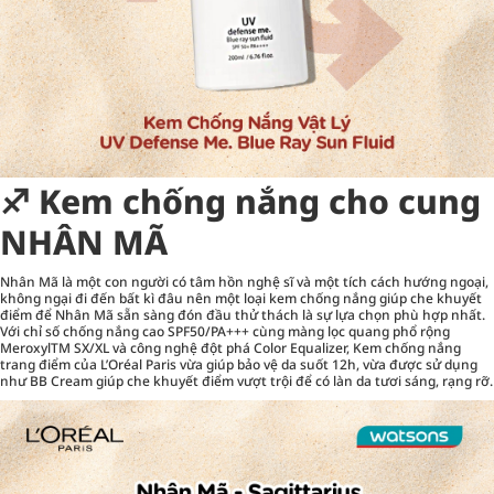
♐︎ Kem chống nắng cho cung
NHÂN MÃ
Nhân Mã là một con người có tâm hồn nghệ sĩ và một tích cách hướng ngoại,
không ngại đi đến bất kì đâu nên một loại kem chống nắng giúp che khuyết
điểm để Nhân Mã sẵn sàng đón đầu thử thách là sự lựa chọn phù hợp nhất.
Với chỉ số chống nắng cao SPF50/PA+++ cùng màng lọc quang phổ rộng
MeroxylTM SX/XL và công nghệ đột phá Color Equalizer,
Kem chống nắng
trang điểm của L’Oréal Paris
vừa giúp bảo vệ da suốt 12h, vừa được sử dụng
như BB Cream giúp che khuyết điểm vượt trội để có làn da tươi sáng, rạng rỡ.