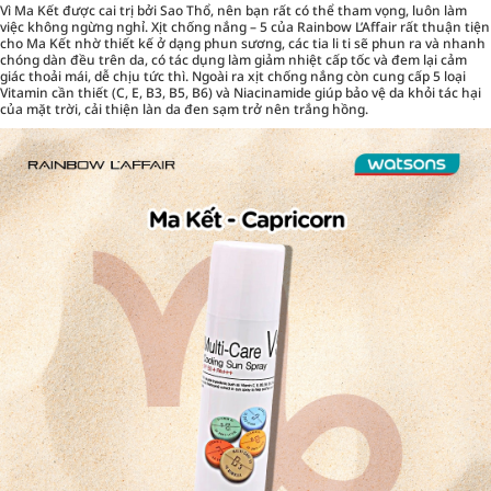
Vì Ma Kết được cai trị bởi Sao Thổ, nên bạn rất có thể tham vọng, luôn làm
việc không ngừng nghỉ.
Xịt chống nắng – 5 của Rainbow L’Affair
rất thuận tiện
cho Ma Kết nhờ thiết kế ở dạng phun sương, các tia li ti sẽ phun ra và nhanh
chóng dàn đều trên da, có tác dụng làm giảm nhiệt cấp tốc và đem lại cảm
giác thoải mái, dễ chịu tức thì. Ngoài ra xịt chống nắng còn cung cấp 5 loại
Vitamin cần thiết (C, E, B3, B5, B6) và Niacinamide giúp bảo vệ da khỏi tác hại
của mặt trời, cải thiện làn da đen sạm trở nên trắng hồng.