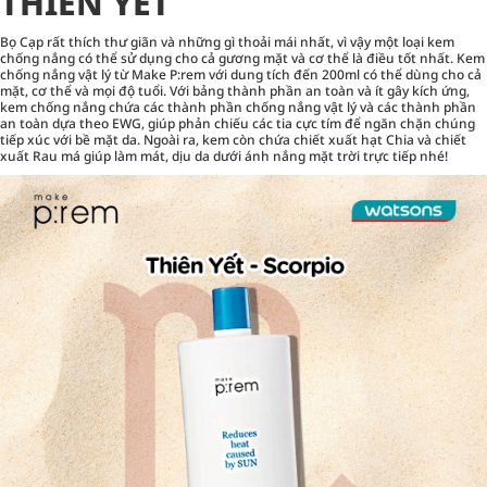
THIÊN YẾT
Bọ Cạp rất thích thư giãn và những gì thoải mái nhất, vì vậy một loại kem
chống nắng có thể sử dụng cho cả gương mặt và cơ thể là điều tốt nhất. Kem
chống nắng vật lý từ Make P:rem với dung tích đến 200ml có thể dùng cho cả
mặt, cơ thể và mọi độ tuổi. Với bảng thành phần an toàn và ít gây kích ứng,
kem chống nắng chứa các thành phần chống nắng vật lý và các thành phần
an toàn dựa theo EWG, giúp phản chiếu các tia cực tím để ngăn chặn chúng
tiếp xúc với bề mặt da. Ngoài ra, kem còn chứa chiết xuất hạt Chia và chiết
xuất Rau má giúp làm mát, dịu da dưới ánh nắng mặt trời trực tiếp nhé!