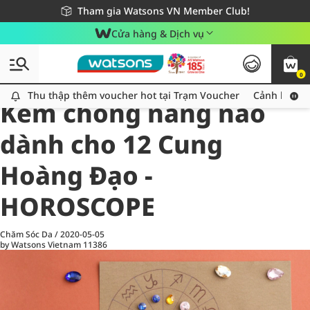
Giao hàng nhanh 24h - Áp dụng khu vực TP. Hồ Chí Minh
Miễn phí giao hàng cho đơn hàng từ 249,000Đ
Tham gia Watsons VN Member Club!
Cửa hàng & Dịch vụ
0
All
Chăm Sóc Cá Nhân
Ch
Thu thập thêm voucher hot tại Trạm Voucher
Thu thập thêm voucher hot tại Trạm Voucher
Cảnh báo An
Kem chống nắng nào
dành cho 12 Cung
Hoàng Đạo -
HOROSCOPE
Chăm Sóc Da
/
2020-05-05
by Watsons Vietnam
11386