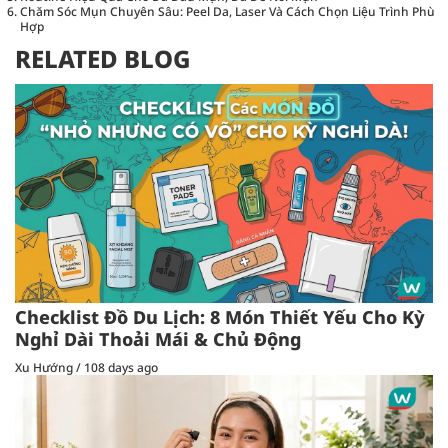
Chăm Sóc Mụn Chuyên Sâu: Peel Da, Laser Và Cách Chọn Liệu Trình Phù
Hợp
RELATED BLOG
Checklist Đồ Du Lịch: 8 Món Thiết Yếu Cho Kỳ
Nghỉ Dài Thoải Mái & Chủ Động
Xu Hướng
/
108 days ago