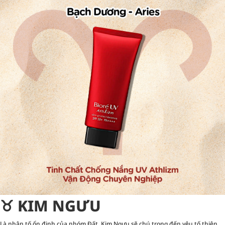
♉︎ KIM NGƯU
Là nhân tố ổn định của nhóm Đất, Kim Ngưu sẽ chú trọng đến yêu tố thiên