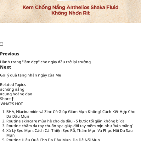
Previous
Hành trang "làm đẹp" cho ngày đầu trở lại trường
Next
Gợi ý quà tặng nhân ngày của Mẹ
Related Topics
#chống nắng
#cung hoàng đạo
Share
WHAT’S HOT
BHA, Niacinamide và Zinc Có Giúp Giảm Mụn Không? Cách Kết Hợp Cho
Da Dầu Mụn
Routine skincare mùa hè cho da dầu - 5 bước tối giản không bí da
Routine chăm da tay chuẩn spa giúp đôi tay mềm mịn như ‘búp măng’
Xử Lý Sẹo Mụn: Cách Cải Thiện Sẹo Rỗ, Thâm Mụn Và Phục Hồi Da Sau
Mụn
Routine Hiệu Quả Cho Da Dầu Mụn, Da Dễ Nổi Mụn