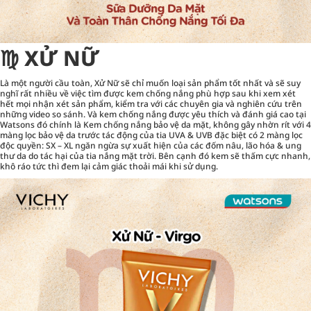
♍︎ XỬ NỮ
Là một người cầu toàn, Xử Nữ sẽ chỉ muốn loại sản phẩm tốt nhất và sẽ suy
nghĩ rất nhiều về việc tìm được kem chống nắng phù hợp sau khi xem xét
hết mọi nhận xét sản phẩm, kiểm tra với các chuyên gia và nghiên cứu trên
những video so sánh. Và kem chống nắng được yêu thích và đánh giá cao tại
Watsons đó chính là Kem chống nắng bảo vệ da mặt, không gây nhờn rít với 4
màng lọc bảo vệ da trước tác động của tia UVA & UVB đặc biệt có 2 màng lọc
độc quyền: SX – XL ngăn ngừa sự xuất hiện của các đốm nâu, lão hóa & ung
thư da do tác hại của tia nắng mặt trời. Bên cạnh đó kem sẽ thấm cực nhanh,
khô ráo tức thì đem lại cảm giác thoải mái khi sử dụng.