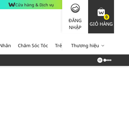
Cửa hàng & Dịch vụ
0
ĐĂNG
GIỎ HÀNG
NHẬP
 Nhân
Chăm Sóc Tóc
Trẻ Em
Thương hiệu
Nam Giới
Chăm Sóc 