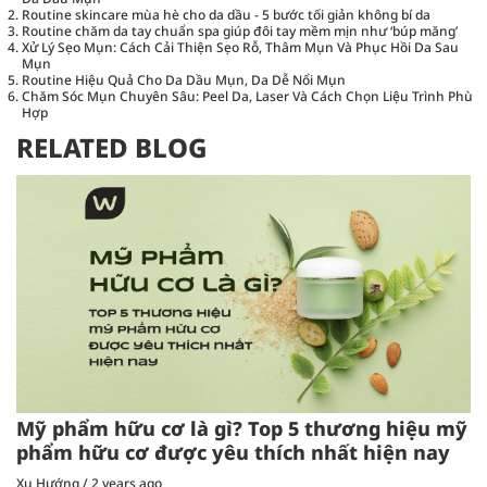
Routine skincare mùa hè cho da dầu - 5 bước tối giản không bí da
Routine chăm da tay chuẩn spa giúp đôi tay mềm mịn như ‘búp măng’
Xử Lý Sẹo Mụn: Cách Cải Thiện Sẹo Rỗ, Thâm Mụn Và Phục Hồi Da Sau
Mụn
Routine Hiệu Quả Cho Da Dầu Mụn, Da Dễ Nổi Mụn
Chăm Sóc Mụn Chuyên Sâu: Peel Da, Laser Và Cách Chọn Liệu Trình Phù
Hợp
RELATED BLOG
Mỹ phẩm hữu cơ là gì? Top 5 thương hiệu mỹ
phẩm hữu cơ được yêu thích nhất hiện nay
Xu Hướng
/
2 years ago