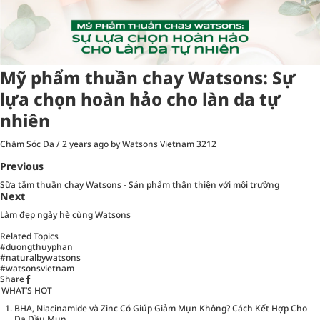
Mỹ phẩm thuần chay Watsons: Sự
lựa chọn hoàn hảo cho làn da tự
nhiên
Chăm Sóc Da
/
2 years ago
by Watsons Vietnam
3212
Previous
Sữa tắm thuần chay Watsons - Sản phẩm thân thiện với môi trường
Next
Làm đẹp ngày hè cùng Watsons
Related Topics
#duongthuyphan
#naturalbywatsons
#watsonsvietnam
Share
WHAT’S HOT
BHA, Niacinamide và Zinc Có Giúp Giảm Mụn Không? Cách Kết Hợp Cho
Da Dầu Mụn