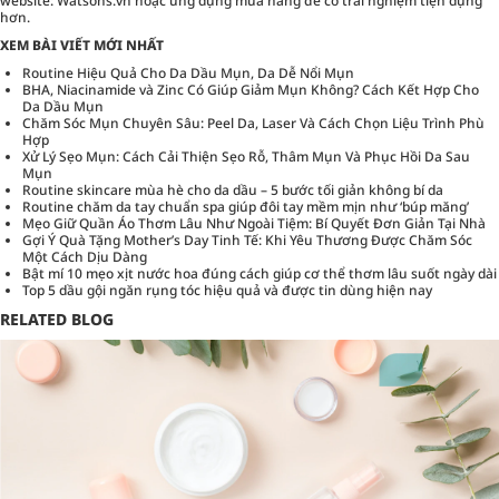
website:
Watsons.vn
hoặc ứng dụng mua hàng để có trải nghiệm tiện dụng
hơn.
XEM BÀI VIẾT MỚI NHẤT
Routine Hiệu Quả Cho Da Dầu Mụn, Da Dễ Nổi Mụn
BHA, Niacinamide và Zinc Có Giúp Giảm Mụn Không? Cách Kết Hợp Cho
Da Dầu Mụn
Chăm Sóc Mụn Chuyên Sâu: Peel Da, Laser Và Cách Chọn Liệu Trình Phù
Hợp
Xử Lý Sẹo Mụn: Cách Cải Thiện Sẹo Rỗ, Thâm Mụn Và Phục Hồi Da Sau
Mụn
Routine skincare mùa hè cho da dầu – 5 bước tối giản không bí da
Routine chăm da tay chuẩn spa giúp đôi tay mềm mịn như ‘búp măng’
Mẹo Giữ Quần Áo Thơm Lâu Như Ngoài Tiệm: Bí Quyết Đơn Giản Tại Nhà
Gợi Ý Quà Tặng Mother’s Day Tinh Tế: Khi Yêu Thương Được Chăm Sóc
Một Cách Dịu Dàng
Bật mí 10 mẹo xịt nước hoa đúng cách giúp cơ thể thơm lâu suốt ngày dài
Top 5 dầu gội ngăn rụng tóc hiệu quả và được tin dùng hiện nay
RELATED BLOG