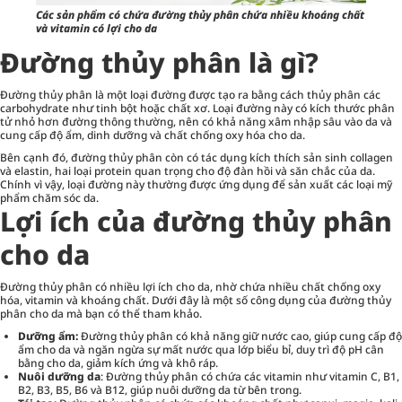
Các sản phẩm có chứa đường thủy phân chứa nhiều khoáng chất
và vitamin có lợi cho da
Đường thủy phân là gì?
Đường thủy phân là một loại đường được tạo ra bằng cách thủy phân các
carbohydrate như tinh bột hoặc chất xơ. Loại đường này có kích thước phân
tử nhỏ hơn đường thông thường, nên có khả năng xâm nhập sâu vào da và
cung cấp độ ẩm, dinh dưỡng và chất chống oxy hóa cho da.
Bên cạnh đó, đường thủy phân còn có tác dụng kích thích sản sinh collagen
và elastin, hai loại protein quan trọng cho độ đàn hồi và săn chắc của da.
Chính vì vậy, loại đường này thường được ứng dụng để sản xuất các loại mỹ
phẩm chăm sóc da.
Lợi ích của đường thủy phân
cho da
Đường thủy phân có nhiều lợi ích cho da, nhờ chứa nhiều chất chống oxy
hóa, vitamin và khoáng chất. Dưới đây là một số công dụng của đường thủy
phân cho da mà bạn có thể tham khảo.
Dưỡng ẩm:
Đường thủy phân có khả năng giữ nước cao, giúp cung cấp độ
ẩm cho da và ngăn ngừa sự mất nước qua lớp biểu bỉ, duy trì độ pH cân
bằng cho da, giảm kích ứng và khô ráp.
Nuôi dưỡng da
: Đường thủy phân có chứa các vitamin như vitamin C, B1,
B2, B3, B5, B6 và B12, giúp nuôi dưỡng da từ bên trong.