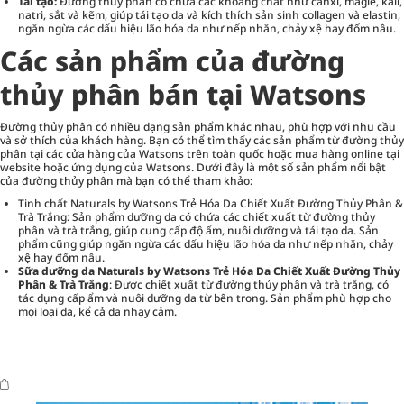
Tái tạo:
Đường thủy phân có chứa các khoáng chất như canxi, magie, kali,
natri, sắt và kẽm, giúp tái tạo da và kích thích sản sinh collagen và elastin,
ngăn ngừa các dấu hiệu lão hóa da như nếp nhăn, chảy xệ hay đốm nâu.
Các sản phẩm của đường
thủy phân bán tại Watsons
Đường thủy phân có nhiều dạng sản phẩm khác nhau, phù hợp với nhu cầu
và sở thích của khách hàng. Bạn có thể tìm thấy các sản phẩm từ đường thủy
phân tại các cửa hàng của Watsons trên toàn quốc hoặc mua hàng online tại
website hoặc ứng dụng của Watsons. Dưới đây là một số sản phẩm nổi bật
của đường thủy phân mà bạn có thể tham khảo:
Tinh chất Naturals by Watsons Trẻ Hóa Da Chiết Xuất Đường Thủy Phân &
Trà Trắng: Sản phẩm dưỡng da có chứa các chiết xuất từ đường thủy
phân và trà trắng, giúp cung cấp độ ẩm, nuôi dưỡng và tái tạo da. Sản
phẩm cũng giúp ngăn ngừa các dấu hiệu lão hóa da như nếp nhăn, chảy
xệ hay đốm nâu.
Sữa dưỡng da Naturals by Watsons Trẻ Hóa Da Chiết Xuất Đường Thủy
Phân & Trà Trắng
: Được chiết xuất từ đường thủy phân và trà trắng, có
tác dụng cấp ẩm và nuôi dưỡng da từ bên trong. Sản phẩm phù hợp cho
mọi loại da, kể cả da nhạy cảm.