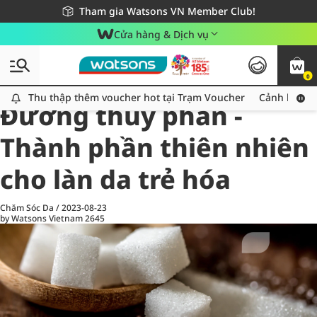
Giao hàng nhanh 24h - Áp dụng khu vực TP. Hồ Chí Minh
Miễn phí giao hàng cho đơn hàng từ 249,000Đ
Tham gia Watsons VN Member Club!
Cửa hàng & Dịch vụ
0
All
Chăm Sóc Cá Nhân
Ch
Thu thập thêm voucher hot tại Trạm Voucher
Thu thập thêm voucher hot tại Trạm Voucher
Cảnh báo An
Đường thủy phân -
Thành phần thiên nhiên
cho làn da trẻ hóa
Chăm Sóc Da
/
2023-08-23
by Watsons Vietnam
2645