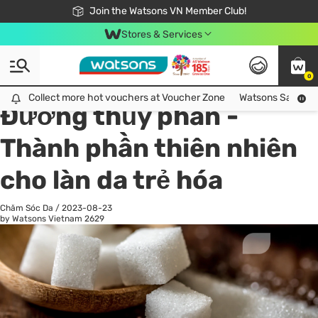
Free Shipping For Order From 249,000Đ
24h Fast delivery in Hồ Chí Minh City
Join the Watsons VN Member Club!
Stores & Services
0
All
Chăm Sóc Cá Nhân
Ch
Collect more hot vouchers at Voucher Zone
Collect more hot vouchers at Voucher Zone
Watsons Safety Al
Đường thủy phân -
Thành phần thiên nhiên
cho làn da trẻ hóa
Chăm Sóc Da
/
2023-08-23
by Watsons Vietnam
2629