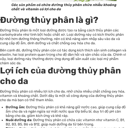
Các sản phẩm có chứa đường thủy phân chứa nhiều khoáng
chất và vitamin có lợi cho da
Đường thủy phân là gì?
Đường thủy phân là một loại đường được tạo ra bằng cách thủy phân các
carbohydrate như tinh bột hoặc chất xơ. Loại đường này có kích thước phân
tử nhỏ hơn đường thông thường, nên có khả năng xâm nhập sâu vào da và
cung cấp độ ẩm, dinh dưỡng và chất chống oxy hóa cho da.
Bên cạnh đó, đường thủy phân còn có tác dụng kích thích sản sinh collagen và
elastin, hai loại protein quan trọng cho độ đàn hồi và săn chắc của da. Chính vì
vậy, loại đường này thường được ứng dụng để sản xuất các loại mỹ phẩm
chăm sóc da.
Lợi ích của đường thủy phân
cho da
Đường thủy phân có nhiều lợi ích cho da, nhờ chứa nhiều chất chống oxy hóa,
vitamin và khoáng chất. Dưới đây là một số công dụng của đường thủy phân
cho da mà bạn có thể tham khảo.
Dưỡng ẩm:
Đường thủy phân có khả năng giữ nước cao, giúp cung cấp độ
ẩm cho da và ngăn ngừa sự mất nước qua lớp biểu bỉ, duy trì độ pH cân
bằng cho da, giảm kích ứng và khô ráp.
Nuôi dưỡng da
: Đường thủy phân có chứa các vitamin như vitamin C, B1,
B2, B3, B5, B6 và B12, giúp nuôi dưỡng da từ bên trong.