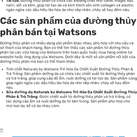
Tái tạo:
Đường thủy phân có chứa các khoáng chất như canxi, magie, kali,
natri, sắt và kẽm, giúp tái tạo da và kích thích sản sinh collagen và elastin,
ngăn ngừa các dấu hiệu lão hóa da như nếp nhăn, chảy xệ hay đốm nâu.
Các sản phẩm của đường thủy
phân bán tại Watsons
Đường thủy phân có nhiều dạng sản phẩm khác nhau, phù hợp với nhu cầu và
sở thích của khách hàng. Bạn có thể tìm thấy các sản phẩm từ đường thủy
phân tại các cửa hàng của Watsons trên toàn quốc hoặc mua hàng online tại
website hoặc ứng dụng của Watsons. Dưới đây là một số sản phẩm nổi bật của
đường thủy phân mà bạn có thể tham khảo:
Tinh chất Naturals by Watsons Trẻ Hóa Da Chiết Xuất Đường Thủy Phân &
Trà Trắng: Sản phẩm dưỡng da có chứa các chiết xuất từ đường thủy phân
và trà trắng, giúp cung cấp độ ẩm, nuôi dưỡng và tái tạo da. Sản phẩm cũng
giúp ngăn ngừa các dấu hiệu lão hóa da như nếp nhăn, chảy xệ hay đốm
nâu.
Sữa dưỡng da Naturals by Watsons Trẻ Hóa Da Chiết Xuất Đường Thủy
Phân & Trà Trắng
: Được chiết xuất từ đường thủy phân và trà trắng, có
tác dụng cấp ẩm và nuôi dưỡng da từ bên trong. Sản phẩm phù hợp cho
mọi loại da, kể cả da nhạy cảm.