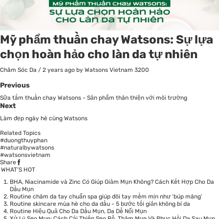
Mỹ phẩm thuần chay Watsons: Sự lựa
chọn hoàn hảo cho làn da tự nhiên
Chăm Sóc Da
/
2 years ago
by Watsons Vietnam
3200
Previous
Sữa tắm thuần chay Watsons - Sản phẩm thân thiện với môi trường
Next
Làm đẹp ngày hè cùng Watsons
Related Topics
#duongthuyphan
#naturalbywatsons
#watsonsvietnam
Share
WHAT’S HOT
BHA, Niacinamide và Zinc Có Giúp Giảm Mụn Không? Cách Kết Hợp Cho Da
Dầu Mụn
Routine chăm da tay chuẩn spa giúp đôi tay mềm mịn như ‘búp măng’
Routine skincare mùa hè cho da dầu - 5 bước tối giản không bí da
Routine Hiệu Quả Cho Da Dầu Mụn, Da Dễ Nổi Mụn
Xử Lý Sẹo Mụn: Cách Cải Thiện Sẹo Rỗ, Thâm Mụn Và Phục Hồi Da Sau Mụn