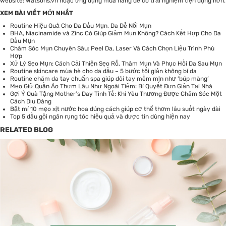
website:
Watsons.vn
hoặc ứng dụng mua hàng để có trải nghiệm tiện dụng hơn.
XEM BÀI VIẾT MỚI NHẤT
Routine Hiệu Quả Cho Da Dầu Mụn, Da Dễ Nổi Mụn
BHA, Niacinamide và Zinc Có Giúp Giảm Mụn Không? Cách Kết Hợp Cho Da
Dầu Mụn
Chăm Sóc Mụn Chuyên Sâu: Peel Da, Laser Và Cách Chọn Liệu Trình Phù
Hợp
Xử Lý Sẹo Mụn: Cách Cải Thiện Sẹo Rỗ, Thâm Mụn Và Phục Hồi Da Sau Mụn
Routine skincare mùa hè cho da dầu – 5 bước tối giản không bí da
Routine chăm da tay chuẩn spa giúp đôi tay mềm mịn như ‘búp măng’
Mẹo Giữ Quần Áo Thơm Lâu Như Ngoài Tiệm: Bí Quyết Đơn Giản Tại Nhà
Gợi Ý Quà Tặng Mother’s Day Tinh Tế: Khi Yêu Thương Được Chăm Sóc Một
Cách Dịu Dàng
Bật mí 10 mẹo xịt nước hoa đúng cách giúp cơ thể thơm lâu suốt ngày dài
Top 5 dầu gội ngăn rụng tóc hiệu quả và được tin dùng hiện nay
RELATED BLOG