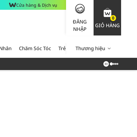
Cửa hàng & Dịch vụ
0
ĐĂNG
GIỎ HÀNG
NHẬP
 Nhân
Chăm Sóc Tóc
Trẻ Em
Thương hiệu
Nam Giới
Chăm Sóc 