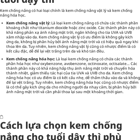
Kem chống nắng có hai loại chính là kem chống nắng vật lý và kem chống
nắng hóa học.
Kem chống nắng vật lý:
Là loại kem chống nắng có chứa các thành phần
khoáng chất như titanium dioxide hoặc zinc oxide. Các thành phần này có
khả năng phản xạ ánh nắng mặt trời, ngăn không cho tia UVA và UVB
xâm nhập vào da. Kem chống nắng vật lý có ưu điểm là không gây kích
ứng da, không bị phân hủy bởi ánh nắng mặt trời và có hiệu quả ngay khi
thoa lên da. Tuy nhiên, kem chống nắng vật lý cũng có nhược điểm là có
kết cấu đặc, dễ để lại vệt trắng trên da và khó tán đều.
Kem chống nắng hóa học:
Là loại kem chống nắng có chứa các thành
phần hóa học như oxybenzone, avobenzone, octinoxate, octisalate… Các
thành phần này có khả năng hấp thụ ánh nắng mặt trời và chuyển hóa
thành nhiệt, giảm thiểu tác hại của tia UVA và UVB cho da. Kem chống
nắng hóa học có ưu điểm là có kết cấu nhẹ, dễ thẩm thấu vào da và không
để lại vệt trắng. Tuy nhiên, kem chống nắng hóa học cũng có nhược điểm
là có thể gây kích ứng da cho những người da nhạy cảm, bị phân hủy bởi
ánh nắng mặt trời và cần phải thoa lại sau một khoảng thời gian.
Cách lựa chọn kem chống
nắng cho tuổi dậy thì phù