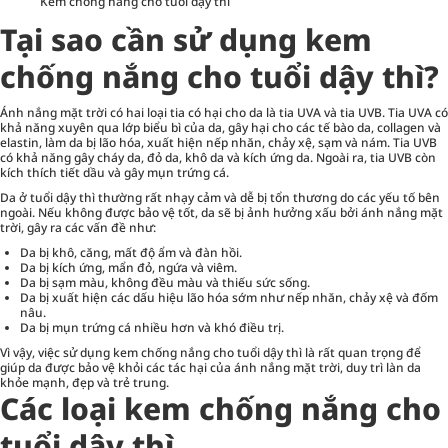
Kem chống nắng cho tuổi dậy thì
Tại sao cần sử dụng kem
chống nắng cho tuổi dậy thì?
Ánh nắng mặt trời có hai loại tia có hại cho da là tia UVA và tia UVB. Tia UVA có
khả năng xuyên qua lớp biểu bì của da, gây hại cho các tế bào da, collagen và
elastin, làm da bị lão hóa, xuất hiện nếp nhăn, chảy xệ, sạm và nám. Tia UVB
có khả năng gây cháy da, đỏ da, khô da và kích ứng da. Ngoài ra, tia UVB còn
kích thích tiết dầu và gây mụn trứng cá.
Da ở tuổi dậy thì thường rất nhạy cảm và dễ bị tổn thương do các yếu tố bên
ngoài. Nếu không được bảo vệ tốt, da sẽ bị ảnh hưởng xấu bởi ánh nắng mặt
trời, gây ra các vấn đề như:
Da bị khô, căng, mất độ ẩm và đàn hồi.
Da bị kích ứng, mẩn đỏ, ngứa và viêm.
Da bị sạm màu, không đều màu và thiếu sức sống.
Da bị xuất hiện các dấu hiệu lão hóa sớm như nếp nhăn, chảy xệ và đốm
nâu.
Da bị mụn trứng cá nhiều hơn và khó điều trị.
Vì vậy, việc sử dụng kem chống nắng cho tuổi dậy thì là rất quan trọng để
giúp da được bảo vệ khỏi các tác hại của ánh nắng mặt trời, duy trì làn da
khỏe mạnh, đẹp và trẻ trung.
Các loại kem chống nắng cho
tuổi dậy thì