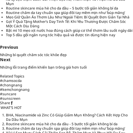
Mụn
Routine skincare mùa hè cho da dầu – 5 bước tối giản không bí da
Routine chăm da tay chuẩn spa giúp đôi tay mềm mịn như ‘búp măng’
Mẹo Giữ Quần Áo Thơm Lâu Như Ngoài Tiệm: Bí Quyết Đơn Giản Tại Nhà
Gợi Ý Quà Tặng Mother’s Day Tinh Tế: Khi Yêu Thương Được Chăm Sóc
Một Cách Dịu Dàng
Bật mí 10 mẹo xịt nước hoa đúng cách giúp cơ thể thơm lâu suốt ngày dài
Top 5 dầu gội ngăn rụng tóc hiệu quả và được tin dùng hiện nay
Previous
Những bí quyết chăm sóc tóc khỏe đẹp
Next
Những lỗi trang điểm khiến bạn trông già hơn tuổi
Related Topics
#chamsocda
#chongnang
#kemchongnang
#suncare
#sunscreen
Share
WHAT’S HOT
BHA, Niacinamide và Zinc Có Giúp Giảm Mụn Không? Cách Kết Hợp Cho
Da Dầu Mụn
Routine skincare mùa hè cho da dầu - 5 bước tối giản không bí da
Routine chăm da tay chuẩn spa giúp đôi tay mềm mịn như ‘búp măng’
Xử Lý Sẹo Mụn: Cách Cải Thiện Sẹo Rỗ, Thâm Mụn Và Phục Hồi Da Sau