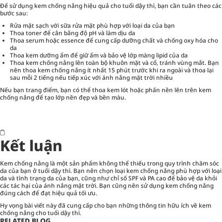
Để sử dụng kem chống nắng hiệu quả cho tuổi dậy thì, bạn cần tuân theo các
bước sau:
Rửa mặt sạch với sữa rửa mặt phù hợp với loại da của bạn
Thoa toner để cân bằng độ pH và làm dịu da
Thoa serum hoặc essence để cung cấp dưỡng chất và chống oxy hóa cho
da
Thoa kem dưỡng ẩm để giữ ẩm và bảo vệ lớp màng lipid của da
Thoa kem chống nắng lên toàn bộ khuôn mặt và cổ, tránh vùng mắt. Bạn
nên thoa kem chống nắng ít nhất 15 phút trước khi ra ngoài và thoa lại
sau mỗi 2 tiếng nếu tiếp xúc với ánh nắng mặt trời nhiều
Nếu bạn trang điểm, bạn có thể thoa kem lót hoặc phấn nền lên trên kem
chống nắng để tạo lớp nền đẹp và bền màu.
Kết luận
Kem chống nắng là một sản phẩm không thể thiếu trong quy trình chăm sóc
da của bạn ở tuổi dậy thì. Bạn nên chọn loại kem chống nắng phù hợp với loại
da và tình trạng da của bạn, cũng như chỉ số SPF và PA cao để bảo vệ da khỏi
các tác hại của ánh nắng mặt trời. Bạn cũng nên sử dụng kem chống nắng
đúng cách để đạt hiệu quả tối ưu.
Hy vọng bài viết này đã cung cấp cho bạn những thông tin hữu ích về kem
chống nắng cho tuổi dậy thì.
RELATED BLOG