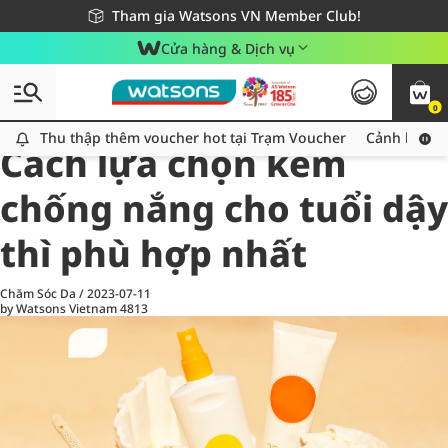
Giao hàng nhanh 24h - Áp dụng khu vực TP. Hồ Chí Minh
Miễn phí giao hàng cho đơn hàng từ 249,000Đ
Tham gia Watsons VN Member Club!
Cửa hàng & Dịch vụ
0
All
Chăm Sóc Cá Nhân
Ch
Thu thập thêm voucher hot tại Trạm Voucher
Thu thập thêm voucher hot tại Trạm Voucher
Cảnh báo An
Cách lựa chọn kem
chống nắng cho tuổi dậy
thì phù hợp nhất
Chăm Sóc Da
/
2023-07-11
by Watsons Vietnam
4813