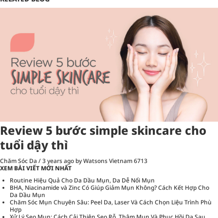
Review 5 bước simple skincare cho
tuổi dậy thì
Chăm Sóc Da
/
3 years ago
by Watsons Vietnam
6713
XEM BÀI VIẾT MỚI NHẤT
Routine Hiệu Quả Cho Da Dầu Mụn, Da Dễ Nổi Mụn
BHA, Niacinamide và Zinc Có Giúp Giảm Mụn Không? Cách Kết Hợp Cho
Da Dầu Mụn
Chăm Sóc Mụn Chuyên Sâu: Peel Da, Laser Và Cách Chọn Liệu Trình Phù
Hợp
Xử Lý Sẹo Mụn: Cách Cải Thiện Sẹo Rỗ, Thâm Mụn Và Phục Hồi Da Sau