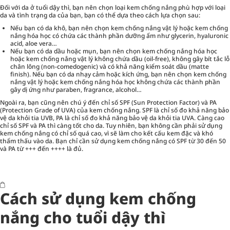
Đối với da ở tuổi dậy thì, bạn nên chọn loại kem chống nắng phù hợp với loại
da và tình trạng da của bạn, bạn có thể dựa theo cách lựa chọn sau:
Nếu bạn có da khô, bạn nên chọn kem chống nắng vật lý hoặc kem chống
nắng hóa học có chứa các thành phần dưỡng ẩm như glycerin, hyaluronic
acid, aloe vera…
Nếu bạn có da dầu hoặc mụn, bạn nên chọn kem chống nắng hóa học
hoặc kem chống nắng vật lý không chứa dầu (oil-free), không gây bít tắc lỗ
chân lông (non-comedogenic) và có khả năng kiểm soát dầu (matte
finish). Nếu bạn có da nhạy cảm hoặc kích ứng, bạn nên chọn kem chống
nắng vật lý hoặc kem chống nắng hóa học không chứa các thành phần
gây dị ứng như paraben, fragrance, alcohol…
Ngoài ra, bạn cũng nên chú ý đến chỉ số SPF (Sun Protection Factor) và PA
(Protection Grade of UVA) của kem chống nắng. SPF là chỉ số đo khả năng bảo
vệ da khỏi tia UVB, PA là chỉ số đo khả năng bảo vệ da khỏi tia UVA. Càng cao
chỉ số SPF và PA thì càng tốt cho da. Tuy nhiên, bạn không cần phải sử dụng
kem chống nắng có chỉ số quá cao, vì sẽ làm cho kết cấu kem đặc và khó
thẩm thấu vào da. Bạn chỉ cần sử dụng kem chống nắng có SPF từ 30 đến 50
và PA từ +++ đến ++++ là đủ.
Cách sử dụng kem chống
nắng cho tuổi dậy thì