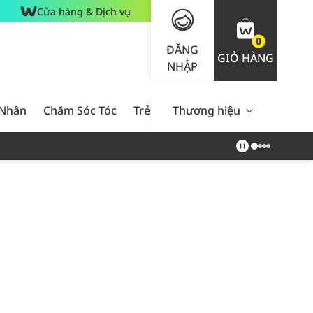
Cửa hàng & Dịch vụ
0
ĐĂNG
GIỎ HÀNG
NHẬP
 Nhân
Chăm Sóc Tóc
Trẻ Em
Thương hiệu
Nam Giới
Chăm Sóc 