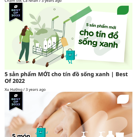
Chăm Sóc Cá Nhân
/
3 years ago
5 sản phẩm MỚI cho tín đồ sống xanh | Best
Of 2022
Xu Hướng
/
3 years ago