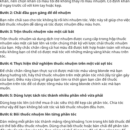
khăn, nên chọn khăn có màu tối để không thấy rõ màu nhuộm. Cố định khăn
ở ngay trước cổ với kim tay hoặc kẹp.
Bước 2: Chải đầu gọn gàng để dễ nhuộm
Bạn nên chải sao cho tóc không bị rối khi nhuộm tóc. Việc này sẽ giúp cho việc
bôi thuốc nhuộm dễ dàng và tóc được nhuộm đều màu hơn.
Bước 3: Trộn thuốc nhuộm vào một cái bát
Trộn thuốc nhuộm và dung dịch trợ nhuộm được cung cấp trong hộp thuốc
nhuộm vào một cái bát lớn và trộn chúng thật kỹ với lược chải thuốc nhuộm
của bạn. Hãy chắc chắn rằng cả hai màu đã được kết hợp hoàn toàn với nhau
nếu không bạn có thể có được mái tóc với những mảng vàng khác nhau trên
tóc.
Bước 4: Thực hiện thử nghiệm thuốc nhuộm trên một vài sợi tóc
Để chắc chắn rằng bạn thực sự có được mái tóc màu vàng blonde mà bạn
đang hướng tới, hãy thử thuốc nhuộm trên một phần tóc nhỏ (lấy từ gần gáy
của bạn). Điều này cũng sẽ giúp bạn tìm ra thời gian bạn cần để thuốc
nhuộm trên tóc để có được tông màu tóc vàng blonde chính xác mà bạn
muốn.
Bước 5: Dùng lược tách tóc thành nhiều phần nhỏ vừa phải
Dùng kẹp tóc lớn (có thể mua ở các siêu thị) để kẹp các phần tóc. Chia tóc
như vậy để bạn không bỏ sót tóc và bôi thuốc nhuộm đều hơn.
Bước 6: Bôi thuốc nhuộm lên từng phần tóc
Dàn mỏng mỗi phần tóc thành mảng rộng khoảng 1cm trong khi bôi thuốc để
có thể bôi đều thuốc nhuộm. Dùng chai bôi thuốc hoặc bàn chải để phân tán