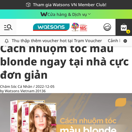
Giao hàng nhanh 24h - Áp dụng khu vực TP. Hồ Chí Minh
Miễn phí giao hàng cho đơn hàng từ 249,000Đ
Tham gia Watsons VN Member Club!
Cửa hàng & Dịch vụ
0
All
Chăm Sóc Cá Nhân
Ch
Thu thập thêm voucher hot tại Trạm Voucher
Thu thập thêm voucher hot tại Trạm Voucher
Cảnh báo An
Cách nhuộm tóc màu
blonde ngay tại nhà cực
đơn giản
Chăm Sóc Cá Nhân
/
2022-12-05
by Watsons Vietnam
20136