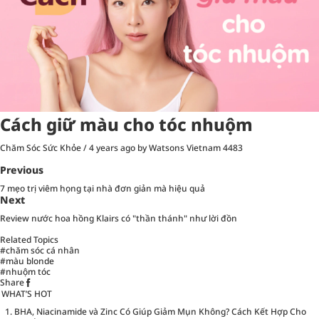
Cách giữ màu cho tóc nhuộm
Chăm Sóc Sức Khỏe
/
4 years ago
by Watsons Vietnam
4483
Previous
7 mẹo trị viêm họng tại nhà đơn giản mà hiệu quả
Next
Review nước hoa hồng Klairs có "thần thánh" như lời đồn
Related Topics
#chăm sóc cá nhân
#màu blonde
#nhuộm tóc
Share
WHAT’S HOT
BHA, Niacinamide và Zinc Có Giúp Giảm Mụn Không? Cách Kết Hợp Cho