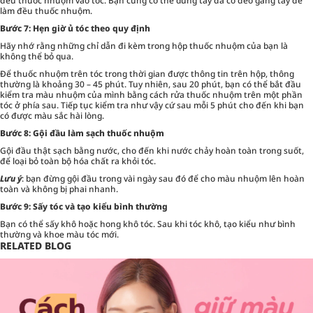
đều thuốc nhuộm vào tóc. Bạn cũng có thể dùng tay đã có đeo găng tay để
làm đều thuốc nhuộm.
Bước 7: Hẹn giờ ủ tóc theo quy định
Hãy nhớ rằng những chỉ dẫn đi kèm trong hộp thuốc nhuộm của bạn là
không thể bỏ qua.
Để thuốc nhuộm trên tóc trong thời gian được thông tin trên hộp, thông
thường là khoảng 30 – 45 phút. Tuy nhiên, sau 20 phút, bạn có thể bắt đầu
kiểm tra màu nhuộm của mình bằng cách rửa thuốc nhuộm trên một phần
tóc ở phía sau. Tiếp tục kiểm tra như vậy cứ sau mỗi 5 phút cho đến khi bạn
có được màu sắc hài lòng.
Bước 8: Gội đầu làm sạch thuốc nhuộm
Gội đầu thật sạch bằng nước, cho đến khi nước chảy hoàn toàn trong suốt,
để loại bỏ toàn bộ hóa chất ra khỏi tóc.
Lưu ý
: bạn đừng gội đầu trong vài ngày sau đó để cho màu nhuộm lên hoàn
toàn và không bị phai nhanh.
Bước 9: Sấy tóc và tạo kiểu bình thường
Bạn có thể sấy khô hoặc hong khô tóc. Sau khi tóc khô, tạo kiểu như bình
thường và khoe màu tóc mới.
RELATED BLOG