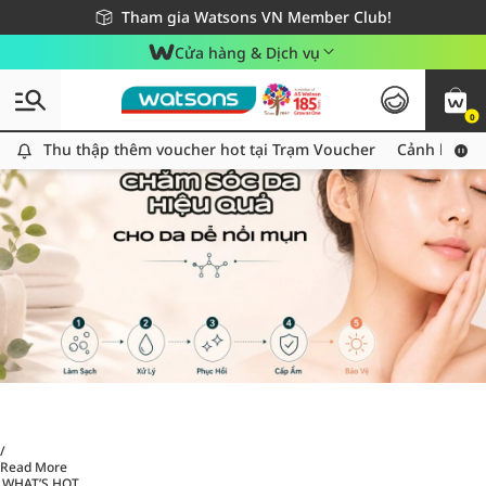
Giao hàng nhanh 24h - Áp dụng khu vực TP. Hồ Chí Minh
Miễn phí giao hàng cho đơn hàng từ 249,000Đ
Tham gia Watsons VN Member Club!
Cửa hàng & Dịch vụ
0
Thu thập thêm voucher hot tại Trạm Voucher
Thu thập thêm voucher hot tại Trạm Voucher
Cảnh báo An
/
Read More
WHAT’S HOT