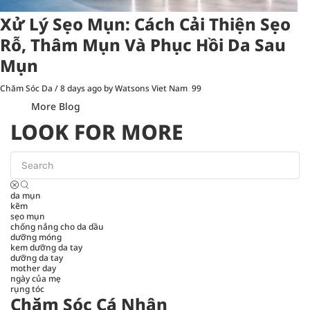
Xử Lý Sẹo Mụn: Cách Cải Thiện Sẹo
Rỗ, Thâm Mụn Và Phục Hồi Da Sau
Mụn
Chăm Sóc Da
/
8 days ago
by Watsons Viet Nam
99
More Blog
LOOK FOR MORE
da mụn
kẽm
sẹo mụn
chống nắng cho da dầu
dưỡng móng
kem dưỡng da tay
dưỡng da tay
mother day
ngày của mẹ
rụng tóc
Chăm Sóc Cá Nhân