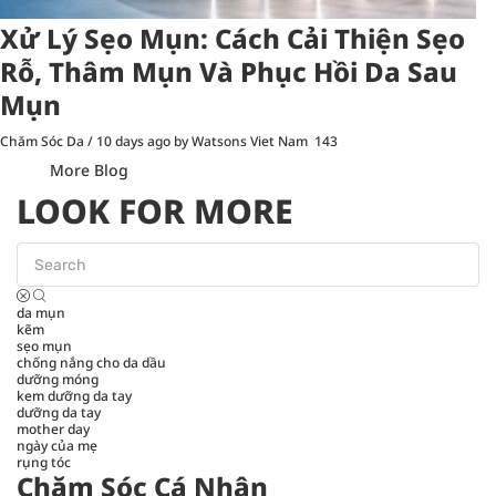
Xử Lý Sẹo Mụn: Cách Cải Thiện Sẹo
Rỗ, Thâm Mụn Và Phục Hồi Da Sau
Mụn
Chăm Sóc Da
/
10 days ago
by Watsons Viet Nam
143
More Blog
LOOK FOR MORE
da mụn
kẽm
sẹo mụn
chống nắng cho da dầu
dưỡng móng
kem dưỡng da tay
dưỡng da tay
mother day
ngày của mẹ
rụng tóc
Chăm Sóc Cá Nhân