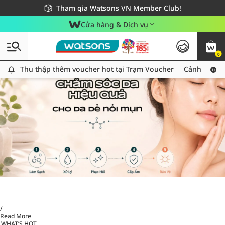
Giao hàng nhanh 24h - Áp dụng khu vực TP. Hồ Chí Minh
Miễn phí giao hàng cho đơn hàng từ 249,000Đ
Tham gia Watsons VN Member Club!
Cửa hàng & Dịch vụ
0
Thu thập thêm voucher hot tại Trạm Voucher
Thu thập thêm voucher hot tại Trạm Voucher
Cảnh báo An
/
Read More
WHAT’S HOT