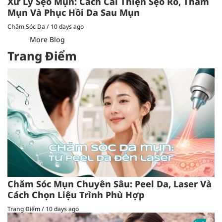
Xử Lý Sẹo Mụn: Cách Cải Thiện Sẹo Rỗ, Thâm
Mụn Và Phục Hồi Da Sau Mụn
Chăm Sóc Da
/
10 days ago
More Blog
Trang Điểm
Chăm Sóc Mụn Chuyên Sâu: Peel Da, Laser Và
Cách Chọn Liệu Trình Phù Hợp
Trang Điểm
/
10 days ago