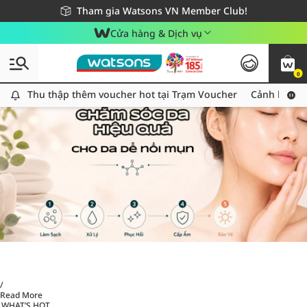
Giao hàng nhanh 24h - Áp dụng khu vực TP. Hồ Chí Minh
Miễn phí giao hàng cho đơn hàng từ 249,000Đ
Tham gia Watsons VN Member Club!
Cửa hàng & Dịch vụ
0
Thu thập thêm voucher hot tại Trạm Voucher
Thu thập thêm voucher hot tại Trạm Voucher
Cảnh báo An
/
Read More
WHAT’S HOT