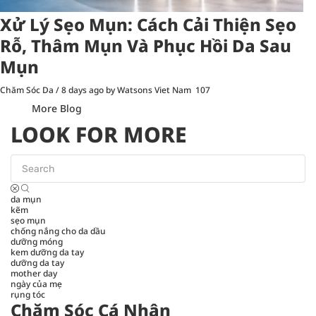
Xử Lý Sẹo Mụn: Cách Cải Thiện Sẹo
Rỗ, Thâm Mụn Và Phục Hồi Da Sau
Mụn
Chăm Sóc Da
/
8 days ago
by Watsons Viet Nam
107
More Blog
LOOK FOR MORE
da mụn
kẽm
sẹo mụn
chống nắng cho da dầu
dưỡng móng
kem dưỡng da tay
dưỡng da tay
mother day
ngày của mẹ
rụng tóc
Chăm Sóc Cá Nhân