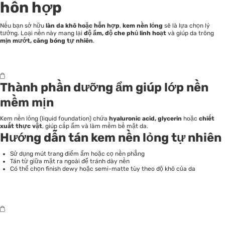
hỗn hợp
Nếu bạn sở hữu
làn da khô hoặc hỗn hợp
,
kem nền lỏng
sẽ là lựa chọn lý
tưởng. Loại nền này mang lại
độ ẩm, độ che phủ linh hoạt
và giúp da trông
mịn mướt, căng bóng tự nhiên
.
Thành phần dưỡng ẩm giúp lớp nền
mềm mịn
Kem nền lỏng (liquid foundation) chứa
hyaluronic acid, glycerin
hoặc
chiết
xuất thực vật
, giúp cấp ẩm và làm mềm bề mặt da.
Hướng dẫn tán kem nền lỏng tự nhiên
Sử dụng mút trang điểm ẩm hoặc cọ nền phẳng
Tán từ giữa mặt ra ngoài để tránh dày nền
Có thể chọn finish dewy hoặc semi-matte tùy theo độ khô của da