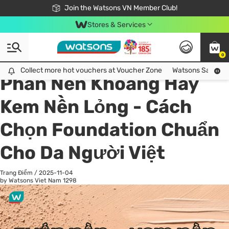
Free Shipping For Order From 249,000Đ
24h Fast delivery in Hồ Chí Minh City
Join the Watsons VN Member Club!
Stores & Services
0
All
Chăm Sóc Cá Nhân
Ch
Collect more hot vouchers at Voucher Zone
Collect more hot vouchers at Voucher Zone
Watsons Safety Al
Phấn Nền Khoáng Hay
Kem Nền Lỏng - Cách
Chọn Foundation Chuẩn
Cho Da Người Việt
Trang Điểm
/
2025-11-04
by Watsons Viet Nam
1298