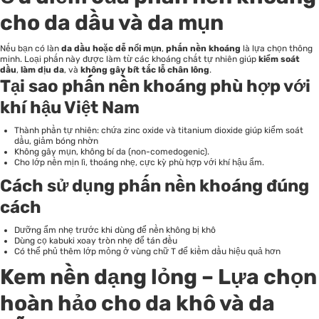
cho da dầu và da mụn
Nếu bạn có làn
da dầu hoặc dễ nổi mụn
,
phấn nền khoáng
là lựa chọn thông
minh. Loại phấn này được làm từ các khoáng chất tự nhiên giúp
kiểm soát
dầu
,
làm dịu da
, và
không gây bít tắc lỗ chân lông
.
Tại sao phấn nền khoáng phù hợp với
khí hậu Việt Nam
Thành phần tự nhiên: chứa zinc oxide và titanium dioxide giúp kiểm soát
dầu, giảm bóng nhờn
Không gây mụn, không bí da (non-comedogenic).
Cho lớp nền mịn lì, thoáng nhẹ, cực kỳ phù hợp với khí hậu ẩm.
Cách sử dụng phấn nền khoáng đúng
cách
Dưỡng ẩm nhẹ trước khi dùng để nền không bị khô
Dùng cọ kabuki xoay tròn nhẹ để tán đều
Có thể phủ thêm lớp mỏng ở vùng chữ T để kiềm dầu hiệu quả hơn
Kem nền dạng lỏng – Lựa chọn
hoàn hảo cho da khô và da