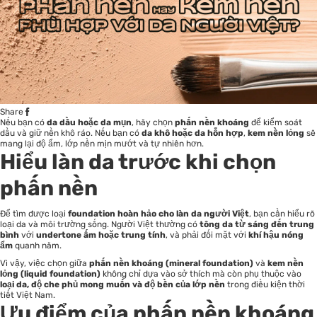
Share
Nếu bạn có
da dầu hoặc da mụn
, hãy chọn
phấn nền khoáng
để kiểm soát
dầu và giữ nền khô ráo. Nếu bạn có
da khô hoặc da hỗn hợp
,
kem nền lỏng
sẽ
mang lại độ ẩm, lớp nền mịn mướt và tự nhiên hơn.
Hiểu làn da trước khi chọn
phấn nền
Để tìm được loại
foundation hoàn hảo cho làn da người Việt
, bạn cần hiểu rõ
loại da và môi trường sống. Người Việt thường có
tông da từ sáng đến trung
bình
với
undertone ấm hoặc trung tính
, và phải đối mặt với
khí hậu nóng
ẩm
quanh năm.
Vì vậy, việc chọn giữa
phấn nền khoáng (mineral foundation)
và
kem nền
lỏng (liquid foundation)
không chỉ dựa vào sở thích mà còn phụ thuộc vào
loại da, độ che phủ mong muốn và độ bền của lớp nền
trong điều kiện thời
tiết Việt Nam.
Ưu điểm của phấn nền khoáng