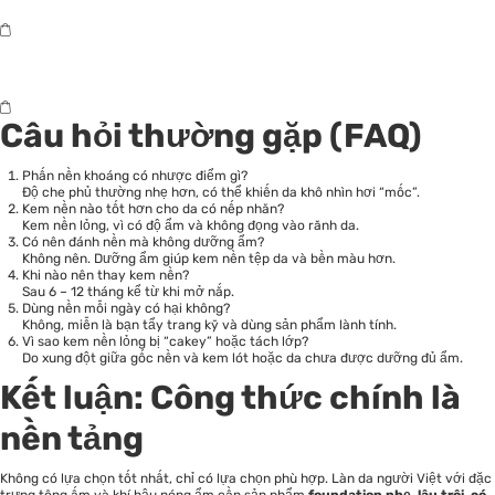
Câu hỏi thường gặp (FAQ)
Phấn nền khoáng có nhược điểm gì?
Độ che phủ thường nhẹ hơn, có thể khiến da khô nhìn hơi “mốc”.
Kem nền nào tốt hơn cho da có nếp nhăn?
Kem nền lỏng, vì có độ ẩm và không đọng vào rãnh da.
Có nên đánh nền mà không dưỡng ẩm?
Không nên. Dưỡng ẩm giúp kem nền tệp da và bền màu hơn.
Khi nào nên thay kem nền?
Sau 6 – 12 tháng kể từ khi mở nắp.
Dùng nền mỗi ngày có hại không?
Không, miễn là bạn tẩy trang kỹ và dùng sản phẩm lành tính.
Vì sao kem nền lỏng bị “cakey” hoặc tách lớp?
Do xung đột giữa gốc nền và kem lót hoặc da chưa được dưỡng đủ ẩm.
Kết luận: Công thức chính là
nền tảng
Không có lựa chọn tốt nhất, chỉ có lựa chọn phù hợp. Làn da người Việt với đặc