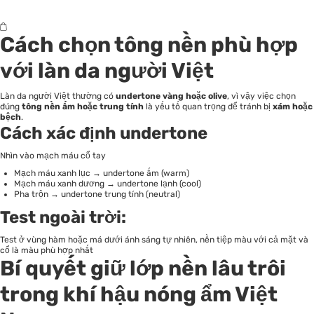
Cách chọn tông nền phù hợp
với làn da người Việt
Làn da người Việt thường có
undertone vàng hoặc olive
, vì vậy việc chọn
đúng
tông nền ấm hoặc trung tính
là yếu tố quan trọng để tránh bị
xám hoặc
bệch
.
Cách xác định undertone
Nhìn vào mạch máu cổ tay
Mạch máu xanh lục → undertone ấm (warm)
Mạch máu xanh dương → undertone lạnh (cool)
Pha trộn → undertone trung tính (neutral)
Test ngoài trời:
Test ở vùng hàm hoặc má dưới ánh sáng tự nhiên, nền tiệp màu với cả mặt và
cổ là màu phù hợp nhất
Bí quyết giữ lớp nền lâu trôi
trong khí hậu nóng ẩm Việt