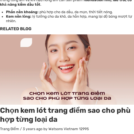
trưng tông ấm và khí hậu nóng ẩm cần sản phẩm
foundation nhẹ, lâu trôi, có
khả năng kiềm dầu tốt
.
Phấn nền khoáng:
phù hợp cho da dầu, da mụn, thời tiết nóng.
Kem nền lỏng:
lý tưởng cho da khô, da hỗn hợp, mang lại độ bóng mượt tự
nhiên.
RELATED BLOG
Chọn kem lót trang điểm sao cho phù
hợp từng loại da
Trang Điểm
/
3 years ago
by Watsons Vietnam
12995