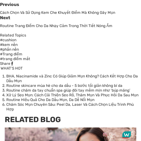
Previous
Cách Chọn Và Sử Dụng Kem Che Khuyết Điểm Mà Không Gây Mụn
Next
Routine Trang Điểm Cho Da Nhạy Cảm Trong Thời Tiết Nóng Ẩm
Related Topics
#cushion
#kem nền
#phấn nền
#Trang điểm
#trang điểm mắt
Share
WHAT’S HOT
BHA, Niacinamide và Zinc Có Giúp Giảm Mụn Không? Cách Kết Hợp Cho Da
Dầu Mụn
Routine skincare mùa hè cho da dầu - 5 bước tối giản không bí da
Routine chăm da tay chuẩn spa giúp đôi tay mềm mịn như ‘búp măng’
Xử Lý Sẹo Mụn: Cách Cải Thiện Sẹo Rỗ, Thâm Mụn Và Phục Hồi Da Sau Mụn
Routine Hiệu Quả Cho Da Dầu Mụn, Da Dễ Nổi Mụn
Chăm Sóc Mụn Chuyên Sâu: Peel Da, Laser Và Cách Chọn Liệu Trình Phù
Hợp
RELATED BLOG