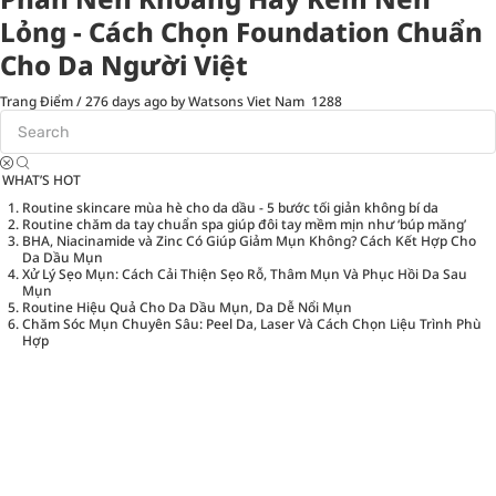
Lỏng - Cách Chọn Foundation Chuẩn
Cho Da Người Việt
Trang Điểm
/
276 days ago
by Watsons Viet Nam
1288
WHAT’S HOT
Routine skincare mùa hè cho da dầu - 5 bước tối giản không bí da
Routine chăm da tay chuẩn spa giúp đôi tay mềm mịn như ‘búp măng’
BHA, Niacinamide và Zinc Có Giúp Giảm Mụn Không? Cách Kết Hợp Cho
Da Dầu Mụn
Xử Lý Sẹo Mụn: Cách Cải Thiện Sẹo Rỗ, Thâm Mụn Và Phục Hồi Da Sau
Mụn
Routine Hiệu Quả Cho Da Dầu Mụn, Da Dễ Nổi Mụn
Chăm Sóc Mụn Chuyên Sâu: Peel Da, Laser Và Cách Chọn Liệu Trình Phù
Hợp