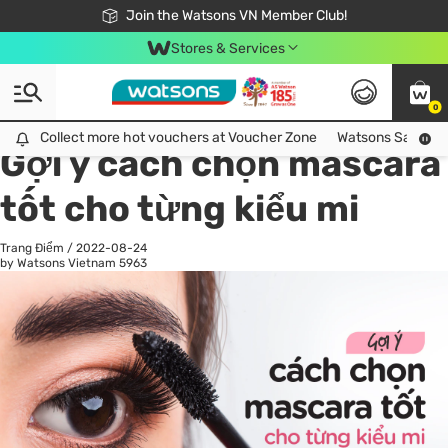
Free Shipping For Order From 249,000Đ
24h Fast delivery in Hồ Chí Minh City
Join the Watsons VN Member Club!
Stores & Services
0
All
Chăm Sóc Cá Nhân
Ch
Collect more hot vouchers at Voucher Zone
Collect more hot vouchers at Voucher Zone
Watsons Safety Al
Gợi ý cách chọn mascara
tốt cho từng kiểu mi
Trang Điểm
/
2022-08-24
by Watsons Vietnam
5963