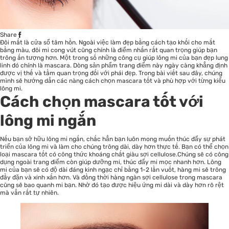
Share
Đôi mắt là cửa sổ tâm hồn. Ngoài việc làm đẹp bằng cách tạo khối cho mắt
bằng màu, đôi mi cong vút cũng chính là điểm nhấn rất quan trọng giúp bạn
trông ấn tượng hơn. Một trong số những công cụ giúp lông mi của bạn đẹp lung
linh đó chính là mascara. Dòng sản phẩm trang điểm này ngày càng khẳng định
được vị thế và tầm quan trọng đối với phái đẹp. Trong bài viết sau đây, chúng
mình sẽ hướng dẫn các nàng cách chọn
mascara tốt
và phù hợp với từng kiểu
lông mi.
Cách chọn mascara tốt với
lông mi ngắn
Nếu bạn sở hữu lông mi ngắn, chắc hẳn bạn luôn mong muốn thúc đẩy sự phát
triển của lông mi và làm cho chúng trông dài, dày hơn thực tế. Bạn có thể chọn
loại mascara tốt có công thức khoáng chất giàu sợi cellulose.Chúng sẽ có công
dụng ngoài trang điểm còn giúp dưỡng mi, thúc đẩy mi mọc nhanh hơn. Lông
mi của bạn sẽ có độ dài đáng kinh ngạc chỉ bằng 1-2 lần vuốt, hàng mi sẽ trông
đầy đặn và xinh xắn hơn. Và đồng thời hàng ngàn sợi cellulose trong mascara
cũng sẽ bao quanh mi bạn. Nhờ đó tạo được hiệu ứng mi dài và dày hơn rõ rệt
mà vẫn rất tự nhiên.