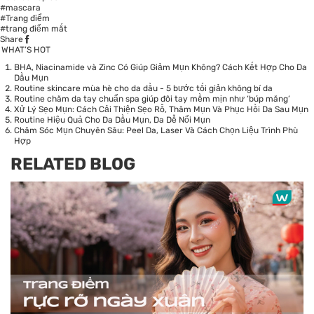
#mascara
#Trang điểm
#trang điểm mắt
Share
WHAT’S HOT
BHA, Niacinamide và Zinc Có Giúp Giảm Mụn Không? Cách Kết Hợp Cho Da
Dầu Mụn
Routine skincare mùa hè cho da dầu - 5 bước tối giản không bí da
Routine chăm da tay chuẩn spa giúp đôi tay mềm mịn như ‘búp măng’
Xử Lý Sẹo Mụn: Cách Cải Thiện Sẹo Rỗ, Thâm Mụn Và Phục Hồi Da Sau Mụn
Routine Hiệu Quả Cho Da Dầu Mụn, Da Dễ Nổi Mụn
Chăm Sóc Mụn Chuyên Sâu: Peel Da, Laser Và Cách Chọn Liệu Trình Phù
Hợp
RELATED BLOG