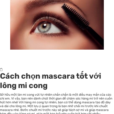
Cách chọn mascara tốt với
lông mi cong
Sở hữu một làn mi cong vút tự nhiên chắn chắn là một điều may mắn của các
chị em. Vì vậy, bạn nên dành chút thời gian để chăm sóc hàng mi trở nên cuốn
hút hơn nhé! Với hàng mi cong tự nhiên, bạn có thể dùng mascara tạo độ dày
và dài cho lông mi. Một lưu ý quan trọng là bạn nhớ chải mi trước khi chuốt
mascara nhé. Bước chuốt mi trước này sẽ giúp tách sợ mi và giúp mascara
bám đều vào từng sợ mi, giúp mắt bạn trở nên cuốn hút hơn rất nhiều.