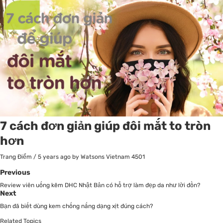
7 cách đơn giản giúp đôi mắt to tròn
hơn
Trang Điểm
/
5 years ago
by Watsons Vietnam
4501
Previous
Review viên uống kẽm DHC Nhật Bản có hỗ trợ làm đẹp da như lời đồn?
Next
Bạn đã biết dùng kem chống nắng dạng xịt đúng cách?
Related Topics