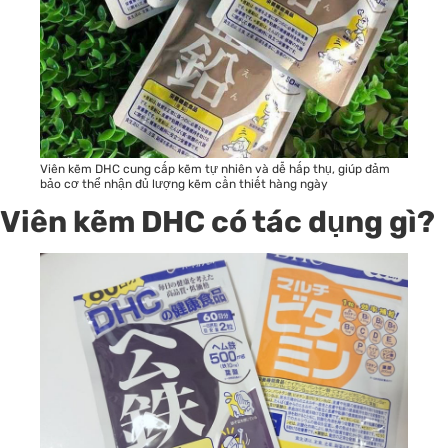
Viên kẽm DHC cung cấp kẽm tự nhiên và dễ hấp thụ, giúp đảm
bảo cơ thể nhận đủ lượng kẽm cần thiết hàng ngày
Viên kẽm DHC có tác dụng gì?