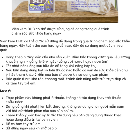
Viên kẽm DHC có thể được sử dụng dễ dàng trong quá trình
chăm sóc sức khỏe hàng ngày
Viên kẽm DHC có thể được sử dụng dễ dàng trong quá trình chăm sóc sức khỏe
hàng ngày. Hãy tuân thủ các hướng dẫn sau đây để sử dụng một cách hiệu
quả:
Uống theo hướng dẫn của nhà sản xuất. Đảm bảo không vượt quá liều lượng
khuyến nghị – uống 1viên/ngày (uống với nước hoặc nước ấm)
Tốt nhất nên uống sau bữa ăn để tăng khả năng hấp thụ.
Nếu bạn đang dùng bất kỳ loại thuốc nào hoặc có vấn đề sức khỏe cần chú
ý, hãy tham khảo ý kiến của bác sĩ trước khi sử dụng sản phẩm
Bảo quản ở nơi khô ráo, thoáng mát, tránh ánh nắng mặt trời trực tiếp và
xa tầm tay trẻ em.
Lưu ý:
Thực phẩm này không phải là thuốc, không có tác dụng thay thế thuốc
chữa bệnh.
Dừng uống khi phát hiện bất thường. Không sử dụng cho người mẫn cảm
với bất cứ thành phần nào của sản phẩm.
Tham khảo ý kiến bác sỹ trước khi dùng nếu bạn đang dùng thuốc khác
hoặc đang điều trị tại bệnh viện.
Để xa tầm tay trẻ em.
Sử dụng ngay sau khi mở bao bì.