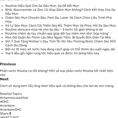
Routine Hiệu Quả Cho Da Dầu Mụn, Da Dễ Nổi Mụn
BHA, Niacinamide và Zinc Có Giúp Giảm Mụn Không? Cách Kết Hợp Cho Da
Dầu Mụn
Chăm Sóc Mụn Chuyên Sâu: Peel Da, Laser Và Cách Chọn Liệu Trình Phù
Hợp
Xử Lý Sẹo Mụn: Cách Cải Thiện Sẹo Rỗ, Thâm Mụn Và Phục Hồi Da Sau Mụn
Routine skincare mùa hè cho da dầu – 5 bước tối giản không bí da
Routine chăm da tay chuẩn spa giúp đôi tay mềm mịn như ‘búp măng’
Mẹo Giữ Quần Áo Thơm Lâu Như Ngoài Tiệm: Bí Quyết Đơn Giản Tại Nhà
Gợi Ý Quà Tặng Mother’s Day Tinh Tế: Khi Yêu Thương Được Chăm Sóc Một
Cách Dịu Dàng
Bật mí 10 mẹo xịt nước hoa đúng cách giúp cơ thể thơm lâu suốt ngày dài
Top 5 dầu gội ngăn rụng tóc hiệu quả và được tin dùng hiện nay
Previous
Phấn nước Missha có tốt không? Một số loại phấn nước Missha tốt nhất hiện
nay
Next
Cách sử dụng kem tẩy lông Veet hiệu quả và không đau cho làn da mịn màng
Related Topics
#chamsocsuckhoe
#DHC
#vienkem
#vienkemDHC
Share
WHAT’S HOT