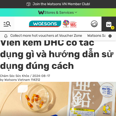
Free Shipping For Order From 249,000Đ
24h Fast delivery in Hồ Chí Minh City
Join the Watsons VN Member Club!
Stores & Services
0
All
Chăm Sóc Cá Nhân
Ch
Collect more hot vouchers at Voucher Zone
Collect more hot vouchers at Voucher Zone
Watsons Safety Al
Viên kẽm DHC có tác
dụng gì và hướng dẫn sử
dụng đúng cách
Chăm Sóc Sức Khỏe
/
2024-08-17
by Watsons Vietnam
114312