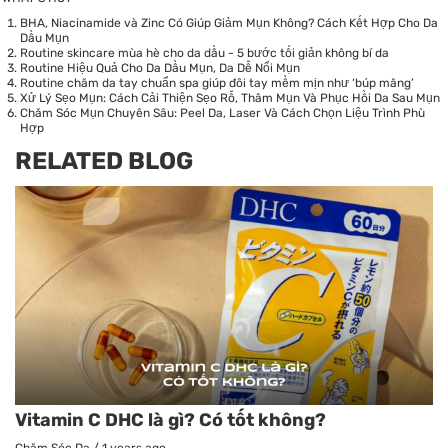
BHA, Niacinamide và Zinc Có Giúp Giảm Mụn Không? Cách Kết Hợp Cho Da
Dầu Mụn
Routine skincare mùa hè cho da dầu - 5 bước tối giản không bí da
Routine Hiệu Quả Cho Da Dầu Mụn, Da Dễ Nổi Mụn
Routine chăm da tay chuẩn spa giúp đôi tay mềm mịn như ‘búp măng’
Xử Lý Sẹo Mụn: Cách Cải Thiện Sẹo Rỗ, Thâm Mụn Và Phục Hồi Da Sau Mụn
Chăm Sóc Mụn Chuyên Sâu: Peel Da, Laser Và Cách Chọn Liệu Trình Phù
Hợp
RELATED BLOG
Vitamin C DHC là gì? Có tốt không?
Chăm Sóc Da
/
1 years ago