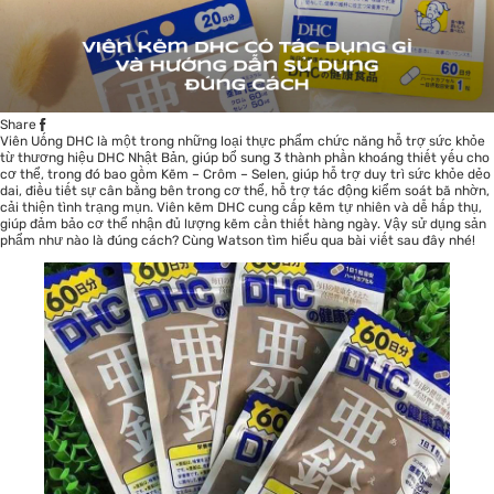
Share
Viên Uống DHC là một trong những loại
thực phẩm chức năng
hỗ trợ sức khỏe
từ thương hiệu DHC Nhật Bản, giúp bổ sung 3 thành phần khoáng thiết yếu cho
cơ thể, trong đó bao gồm Kẽm – Crôm – Selen, giúp hỗ trợ duy trì sức khỏe dẻo
dai, điều tiết sự cân bằng bên trong cơ thể, hỗ trợ tác động kiểm soát bã nhờn,
cải thiện tình trạng mụn. Viên kẽm DHC cung cấp kẽm tự nhiên và dễ hấp thụ,
giúp đảm bảo cơ thể nhận đủ lượng kẽm cần thiết hàng ngày. Vậy sử dụng sản
phẩm như nào là đúng cách? Cùng Watson tìm hiểu qua bài viết sau đây nhé!