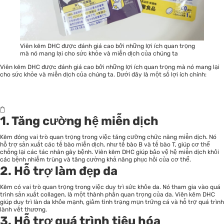
Viên kẽm DHC được đánh giá cao bởi những lợi ích quan trọng
mà nó mang lại cho sức khỏe và miễn dịch của chúng ta
Viên kẽm DHC
được đánh giá cao bởi những lợi ích quan trọng mà nó mang lại
cho sức khỏe và miễn dịch của chúng ta. Dưới đây là một số lợi ích chính:
1. Tăng cường hệ miễn dịch
Kẽm đóng vai trò quan trọng trong việc tăng cường chức năng miễn dịch. Nó
hỗ trợ sản xuất các tế bào miễn dịch, như tế bào B và tế bào T, giúp cơ thể
chống lại các tác nhân gây bệnh. Viên kẽm DHC giúp bảo vệ hệ miễn dịch khỏi
các bệnh nhiễm trùng và tăng cường khả năng phục hồi của cơ thể.
2. Hỗ trợ làm đẹp da
Kẽm có vai trò quan trọng trong việc duy trì sức khỏe da. Nó tham gia vào quá
trình sản xuất collagen, là một thành phần quan trọng của da. Viên kẽm DHC
giúp duy trì làn da khỏe mạnh, giảm tình trạng mụn trứng cá và hỗ trợ quá trình
lành vết thương.
3. Hỗ trợ quá trình tiêu hóa