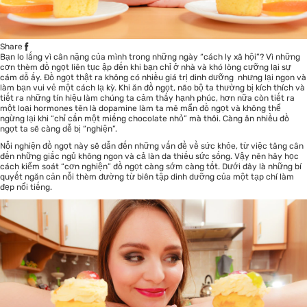
Share
Bạn lo lắng vì cân nặng của mình trong những ngày “cách ly xã hội”? Vì những
cơn thèm đồ ngọt liên tục ập đến khi bạn chỉ ở nhà và khó lòng cưỡng lại sự
cám dỗ ấy. Đồ ngọt thật ra không có nhiều giá trị dinh dưỡng nhưng lại ngon và
làm bạn vui vẻ một cách lạ kỳ. Khi ăn đồ ngọt, não bộ ta thường bị kích thích và
tiết ra những tín hiệu làm chúng ta cảm thấy hạnh phúc, hơn nữa còn tiết ra
một loại hormones tên là dopamine làm ta mê mẩn đồ ngọt và không thể
ngừng lại khi “chỉ cắn một miếng chocolate nhỏ” mà thôi. Càng ăn nhiều đồ
ngọt ta sẽ càng dễ bị “nghiện”.
Nỗi nghiện đồ ngọt này sẽ dẫn đến những vấn đề về sức khỏe, từ việc tăng cân
đến những giấc ngủ không ngon và cả làn da thiếu sức sống. Vậy nên hãy học
cách kiểm soát “cơn nghiện” đồ ngọt càng sớm càng tốt. Dưới đây là những bí
quyết ngăn cản nỗi thèm đường từ biên tập dinh dưỡng của một tạp chí làm
đẹp nổi tiếng.