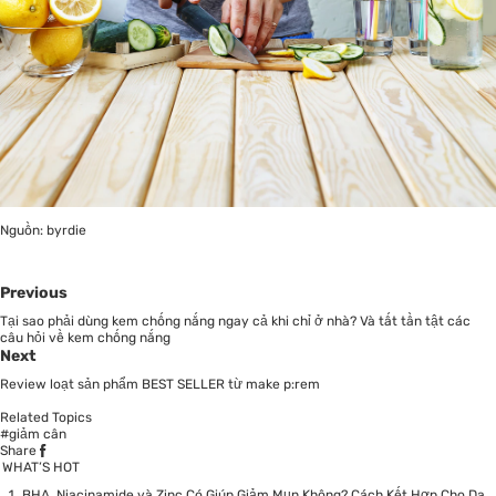
Nguồn: byrdie
Previous
Tại sao phải dùng kem chống nắng ngay cả khi chỉ ở nhà? Và tất tần tật các
câu hỏi về kem chống nắng
Next
Review loạt sản phẩm BEST SELLER từ make p:rem
Related Topics
#giảm cân
Share
WHAT’S HOT
BHA, Niacinamide và Zinc Có Giúp Giảm Mụn Không? Cách Kết Hợp Cho Da