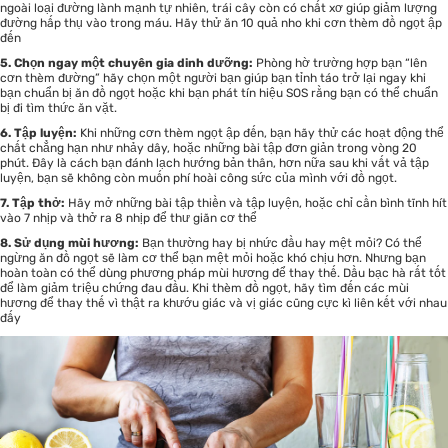
ngoài loại đường lành mạnh tự nhiên, trái cây còn có chất xơ giúp giảm lượng
đường hấp thụ vào trong máu. Hãy thử ăn 10 quả nho khi cơn thèm đồ ngọt ập
đến
5. Chọn ngay một chuyên gia dinh dưỡng:
Phòng hờ trường hợp bạn “lên
cơn thèm đường” hãy chọn một người bạn giúp bạn tỉnh táo trở lại ngay khi
bạn chuẩn bị ăn đồ ngọt hoặc khi bạn phát tín hiệu SOS rằng bạn có thể chuẩn
bị đi tìm thức ăn vặt.
6. Tập luyện:
Khi những cơn thèm ngọt ập đến, bạn hãy thử các hoạt động thể
chất chẳng hạn như nhảy dây, hoặc những bài tập đơn giản trong vòng 20
phút. Đây là cách bạn đánh lạch hướng bản thân, hơn nữa sau khi vất vả tập
luyện, bạn sẽ không còn muốn phí hoài công sức của mình với đồ ngọt.
7. Tập thở:
Hãy mở những bài tập thiền và tập luyện, hoặc chỉ cần bình tĩnh hít
vào 7 nhịp và thở ra 8 nhịp để thư giãn cơ thể
8. Sử dụng mùi hương:
Bạn thường hay bị nhức đầu hay mệt mỏi? Có thể
ngừng ăn đồ ngọt sẽ làm cơ thể bạn mệt mỏi hoặc khó chịu hơn. Nhưng bạn
hoàn toàn có thể dùng phương pháp mùi hương để thay thế. Dầu bạc hà rất tốt
để làm giảm triệu chứng đau đầu. Khi thèm đồ ngọt, hãy tìm đến các mùi
hương để thay thế vì thật ra khướu giác và vị giác cũng cực kì liên kết với nhau
đấy