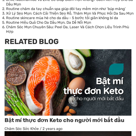
Dầu Mụn
Routine chăm da tay chuẩn spa giúp đôi tay mềm mịn như ‘búp măng’
Xử Lý Sẹo Mụn: Cách Cải Thiện Sẹo Rỗ, Thâm Mụn Và Phục Hồi Da Sau Mụn
Routine skincare mùa hè cho da dầu - 5 bước tối giản không bí da
Routine Hiệu Quả Cho Da Dầu Mụn, Da Dễ Nổi Mụn
Chăm Sóc Mụn Chuyên Sâu: Peel Da, Laser Và Cách Chọn Liệu Trình Phù
Hợp
RELATED BLOG
Bật mí thực đơn Keto cho người mới bắt đầu
Chăm Sóc Sức Khỏe
/
2 years ago