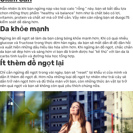
Hẳn nhiên là khi bạn ngừng nạp vào loại calo “rỗng ” này, bạn sẽ bắt đầu lựa
chọn những thực phẩm “healthy và balance” hơn như là chất béo có lợi,
vitamin, protein và chất xơ mà cở thể cần. Vậy nên cân nặng bạn sẽ đuogc75
kiểm soát dễ dàng hơn.
Da khỏe mạnh
Ngừng ăn dồ ngọt sẽ làm da bạn căng bóng khỏe mạnh hơn. Khi có quá nhiều
glucose và fructose trong thực đơn hàn ngày, da bạn sẽ mất dần đi độ đàn hồi
và xuất hiện những dấu hiệu lão hóa sớm hơn. Khi ngừng ăn đồ ngọt, chắc chắn
da bạn sẽ đẹp hơn và sáng hơn vì bạn đã tránh được hai “kẻ thù” với làn da là
carbs tinh luyện và đường hóa học tổng hợp.
Ít thèm đồ ngọt lại
Chỉ cần ngừng đồ ngọt trong vài ngày, bạn sẽ “reset” lại khẩu vị của mình và
dần ít thèm đồ ngọt đi. Hơn nữa những loại đồ ngọt tự nhiên như trái cây sẽ
dần trở nên ngọt hơn và đủ thỏa mãn với bạn, còn những thức ăn vặt lại trở
nên quá ngọt và bạn sẽ không còn quá yêu thích chúng nữa.