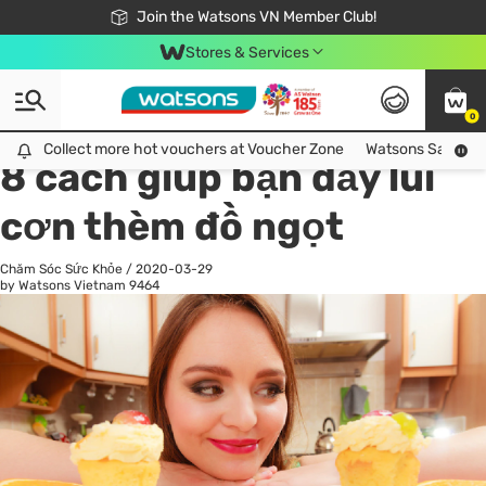
Free Shipping For Order From 249,000Đ
24h Fast delivery in Hồ Chí Minh City
Join the Watsons VN Member Club!
Stores & Services
0
All
Chăm Sóc Cá Nhân
Ch
Collect more hot vouchers at Voucher Zone
Collect more hot vouchers at Voucher Zone
Watsons Safety Al
8 cách giúp bạn đẩy lùi
cơn thèm đồ ngọt
Chăm Sóc Sức Khỏe
/
2020-03-29
by Watsons Vietnam
9464