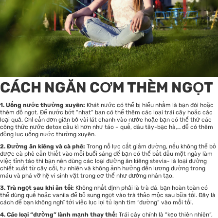
CÁCH NGĂN CƠM THÈM NGỌT
1. Uống nước thường xuyên:
Khát nước có thể bị hiểu nhầm là bạn đói hoặc
thèm đồ ngọt. Để nước bớt “nhạt” bạn có thể thêm các loại trái cây hoặc các
loại quả. Chỉ cần đơn giản bỏ vài lát chanh vào nước hoặc bạn có thể thử các
công thức nước detox cầu kì hơn như táo – quế, dâu tây-bạc hà,… để có thêm
động lục uống nước thường xuyên.
2. Đường ăn kiêng và cà phê:
Trong nỗ lực cắt giảm đường, nếu không thể bỏ
được cà phê cần thiết vào mỗi buổi sáng để bạn có thể bắt đầu một ngày làm
việc tỉnh táo thì bạn nên dùng các loại đường ăn kiêng stevia- là loại đường
chiết xuất từ cây cối, tự nhiên và không ảnh hưởng đến lượng đường trong
máu và phá vỡ hệ vi sinh vật trong cơ thể như đường nhân tạo.
3. Trà ngọt sau khi ăn tối:
Không nhất định phải là trà đá, bạn hoàn toàn có
thể dùng quế hoặc vanila để bổ sung ngọt vào trà thảo mộc sau bữa tối. Đây là
cách để bạn không nghĩ tới việc lục lọi tủ lạnh tìm “đường” vào mỗi tối.
4. Các loại “đường” lành mạnh thay thế:
Trái cây chính là “kẹo thiên nhiên”,