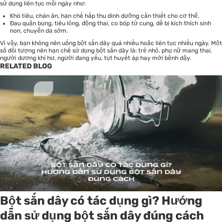
sử dụng liên tục mỗi ngày như:
Khó tiêu, chán ăn, hạn chế hấp thu dinh dưỡng cần thiết cho cơ thể.
Đau quặn bụng, tiêu lỏng, động thai, co bóp tử cung, dễ bị kích thích sinh
non, chuyển dạ sớm.
Vì vậy, bạn không nên uống bột sắn dây quá nhiều hoặc liên tục nhiều ngày. Một
số đối tượng nên hạn chế sử dụng bột sắn dây là: trẻ nhỏ, phụ nữ mang thai,
người dương khí hư, người đang yếu, tụt huyết áp hay mới bệnh dậy.
RELATED BLOG
Bột sắn dây có tác dụng gì? Hướng
dẫn sử dụng bột sắn dây đúng cách