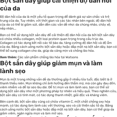
Bột sắn dây giúp cải thiện độ đàn hồi
của da
Độ đàn hồi của da là một yếu tố quan trọng để đánh giá sự săn chắc và trẻ
trung của da. Tuy nhiên, với thời gian và các tác nhân bên ngoài, độ đàn hồi
của da có thể bị giảm sút, dẫn đến các vấn đề như: da chùng nhão, chảy xệ,
nếp nhăn,…
Bạn có thể sử dụng bột sắn dây để cải thiện độ đàn hồi của da bởi bột sắn dây
có chứa nhiều collagen, một loại protein quan trọng trong cấu trúc da.
Collagen có tác dụng kết nối các tế bào da, tăng cường độ đàn hồi và độ ẩm
của da. Bằng cách uống nước bột sắn dây hoặc đắp mặt nạ bột sắn dây, bạn có
thể bổ sung collagen cho da, giúp da căng mịn và chống lão hóa.
Xem thêm:
Các sản phẩm chống lão hóa tại Watsons
Bột sắn dây giúp giảm mụn và làm
lành sẹo
Mụn là một trong những vấn đề da thường gặp ở nhiều lứa tuổi, đặc biệt là ở
thanh thiếu niên. Mụn không chỉ ảnh hưởng đến thẩm mỹ, mà còn gây đau đớn,
viêm nhiễm và để lại sẹo lâu dài. Để trị mụn và làm lành sẹo, bạn có thể sử
dụng bột sắn dây như một phương pháp tự nhiên và hiệu quả. Theo nghiên cứu,
bột sắn dây có tính mát, có tác dụng thanh nhiệt, giải độc và kháng viêm.
Bên cạnh đó, bột sắn dây cũng có chứa vitamin C, một chất chống oxy hóa
mạnh, có tác dụng làm lành các vết thương, sẹo và cải thiện sắc tố da. Bằng
cách uống nước bột sắn dây hoặc đắp mặt nạ bột sắn dây, bạn có thể giúp da
giảm viêm, ngăn ngừa mụn và làm mờ sẹo.