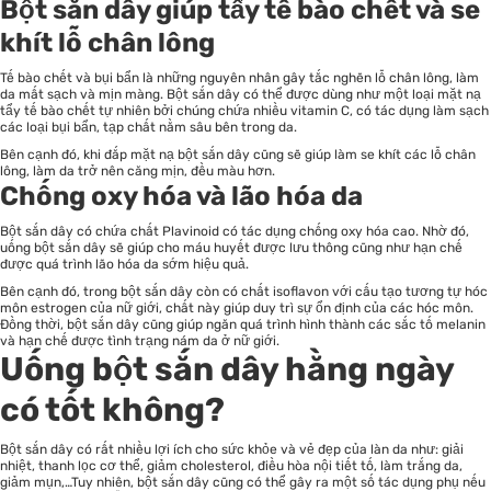
Bột sắn dây giúp tẩy tế bào chết và se
khít lỗ chân lông
Tế bào chết và bụi bẩn là những nguyên nhân gây tắc nghẽn lỗ chân lông, làm
da mất sạch và mịn màng. Bột sắn dây có thể được dùng như một loại mặt nạ
tẩy tế bào chết tự nhiên bởi chúng chứa nhiều vitamin C, có tác dụng làm sạch
các loại bụi bẩn, tạp chất nằm sâu bên trong da.
Bên cạnh đó, khi đắp mặt nạ bột sắn dây cũng sẽ giúp làm se khít các lỗ chân
lông, làm da trở nên căng mịn, đều màu hơn.
Chống oxy hóa và lão hóa da
Bột sắn dây có chứa chất Plavinoid có tác dụng chống oxy hóa cao. Nhờ đó,
uống bột sắn dây sẽ giúp cho máu huyết được lưu thông cũng như hạn chế
được quá trình lão hóa da sớm hiệu quả.
Bên cạnh đó, trong bột sắn dây còn có chất isoflavon với cấu tạo tương tự hóc
môn estrogen của nữ giới, chất này giúp duy trì sự ổn định của các hóc môn.
Đồng thời, bột sắn dây cũng giúp ngăn quá trình hình thành các sắc tố melanin
và hạn chế được tình trạng nám da ở nữ giới.
Uống bột sắn dây hằng ngày
có tốt không?
Bột sắn dây có rất nhiều lợi ích cho sức khỏe và vẻ đẹp của làn da
như: giải
nhiệt, thanh lọc cơ thể, giảm cholesterol, điều hòa nội tiết tố, làm trắng da,
giảm mụn,…Tuy nhiên, bột sắn dây cũng có thể gây ra một số tác dụng phụ nếu