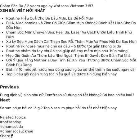
Chăm Sóc Da
/
2 years ago
by Watsons Vietnam
7187
XEM BÀI VIẾT MỚI NHẤT
Routine Hiệu Quả Cho Da Dầu Mụn, Da Dễ Nổi Mụn
BHA, Niacinamide và Zinc Có Giúp Giảm Mụn Không? Cách Kết Hợp Cho Da
Dầu Mụn
Chăm Sóc Mụn Chuyên Sâu: Peel Da, Laser Và Cách Chọn Liệu Trình Phù
Hợp
Xử Lý Sẹo Mụn: Cách Cải Thiện Sẹo Rỗ, Thâm Mụn Và Phục Hồi Da Sau Mụn
Routine skincare mùa hè cho da dầu – 5 bước tối giản không bí da
Routine chăm da tay chuẩn spa giúp đôi tay mềm mịn như ‘búp măng’
Mẹo Giữ Quần Áo Thơm Lâu Như Ngoài Tiệm: Bí Quyết Đơn Giản Tại Nhà
Gợi Ý Quà Tặng Mother’s Day Tinh Tế: Khi Yêu Thương Được Chăm Sóc Một
Cách Dịu Dàng
Bật mí 10 mẹo xịt nước hoa đúng cách giúp cơ thể thơm lâu suốt ngày dài
Top 5 dầu gội ngăn rụng tóc hiệu quả và được tin dùng hiện nay
Previous
Dung dịch vệ sinh phụ nữ Femfresh sử dụng có tốt không? Có bao nhiêu loại?
Next
Serum phục hồi da là gì? Top 6 serum phục hồi da tốt nhất hiện nay
Related Topics
#botsanday
#chamsocda
#chamsocsuckhoe
Share