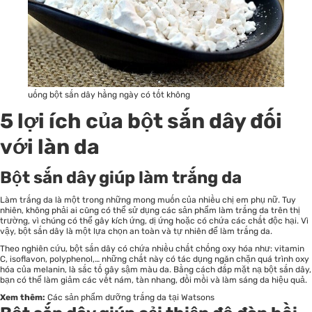
uống bột sắn dây hằng ngày có tốt không
5 lợi ích của bột sắn dây đối
với làn da
Bột sắn dây giúp làm trắng da
Làm trắng da là một trong những mong muốn của nhiều chị em phụ nữ. Tuy
nhiên, không phải ai cũng có thể sử dụng các sản phẩm làm trắng da trên thị
trường, vì chúng có thể gây kích ứng, dị ứng hoặc có chứa các chất độc hại. Vì
vậy, bột sắn dây là một lựa chọn an toàn và tự nhiên để làm trắng da.
Theo nghiên cứu, bột sắn dây có chứa nhiều chất chống oxy hóa như: vitamin
C, isoflavon, polyphenol,… những chất này có tác dụng ngăn chặn quá trình oxy
hóa của melanin, là sắc tố gây sậm màu da. Bằng cách đắp mặt nạ bột sắn dây,
bạn có thể làm giảm các vết nám, tàn nhang, đồi mồi và làm sáng da hiệu quả.
Xem thêm:
Các sản phẩm dưỡng trắng da tại Watsons