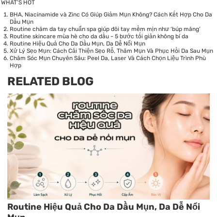
WHAT’S HOT
BHA, Niacinamide và Zinc Có Giúp Giảm Mụn Không? Cách Kết Hợp Cho Da
Dầu Mụn
Routine chăm da tay chuẩn spa giúp đôi tay mềm mịn như ‘búp măng’
Routine skincare mùa hè cho da dầu - 5 bước tối giản không bí da
Routine Hiệu Quả Cho Da Dầu Mụn, Da Dễ Nổi Mụn
Xử Lý Sẹo Mụn: Cách Cải Thiện Sẹo Rỗ, Thâm Mụn Và Phục Hồi Da Sau Mụn
Chăm Sóc Mụn Chuyên Sâu: Peel Da, Laser Và Cách Chọn Liệu Trình Phù
Hợp
RELATED BLOG
Routine Hiệu Quả Cho Da Dầu Mụn, Da Dễ Nổi