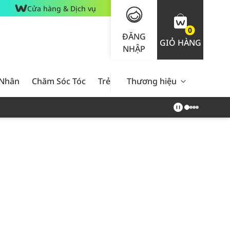
Cửa hàng & Dịch vụ
0
ĐĂNG
GIỎ HÀNG
NHẬP
 Nhân
Chăm Sóc Tóc
Trẻ Em
Thương hiệu
Nam Giới
Chăm Sóc 