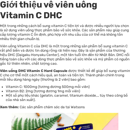
Giới thiệu về viên uống
Vitamin C DHC
Một trong những cách bổ sung vitamin C tiện lợi và được nhiều người lựa chọn
là sử dụng viên uống thực phẩm bảo vệ sức khỏe. Các sản phẩm này giúp cung
cấp lượng vitamin C ổn định, phù hợp với nhu cầu của cơ thể mà không tốn
nhiều thời gian chuẩn bị.
Viên uống Vitamin C của DHC là một trong những sản phẩm bổ sung vitamin C
rất phổ biến và được tin dùng rộng rãi hiện nay. Đây là sản phẩm của thương
hiệu DHC (Daigaku Honyaku Center), một tên tuổi lớn đến từ Nhật Bản. DHC nổi
tiếng toàn cầu với các dòng thực phẩm bảo vệ sức khỏe và mỹ phẩm có nguồn
gốc từ thiên nhiên, chất lượng cao.
Viên uống DHC Vitamin C Hard Capsule
được thiết kế để giúp bổ sung vitamin
C cho cơ thể một cách hiệu quả, an toàn và tiện lợi. Thành phần chính trong
mỗi liều dùng hàng ngày (thường là 2 viên) bao gồm:
Vitamin C: 1000mg (tương đương 500mg mỗi viên)
Vitamin B2: 2mg (tương đương 1mg mỗi viên)
Một số phụ liệu khác (gelatin, caramel, titanium dioxide,… tùy theo công bố
của nhà sản xuất).
Xem thêm:
Các sản phẩm chăm sóc da tại Watsons