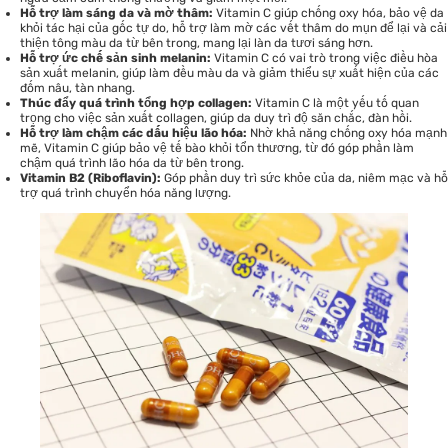
Hỗ trợ làm sáng da và mờ thâm:
Vitamin C giúp chống oxy hóa, bảo vệ da
khỏi tác hại của gốc tự do, hỗ trợ làm mờ các vết thâm do mụn để lại và cải
thiện tông màu da từ bên trong, mang lại làn da tươi sáng hơn.
Hỗ trợ ức chế sản sinh melanin:
Vitamin C có vai trò trong việc điều hòa
sản xuất melanin, giúp làm đều màu da và giảm thiểu sự xuất hiện của các
đốm nâu, tàn nhang.
Thúc đẩy quá trình tổng hợp collagen:
Vitamin C là một yếu tố quan
trọng cho việc sản xuất collagen, giúp da duy trì độ săn chắc, đàn hồi.
Hỗ trợ làm chậm các dấu hiệu lão hóa:
Nhờ khả năng chống oxy hóa mạnh
mẽ, Vitamin C giúp bảo vệ tế bào khỏi tổn thương, từ đó góp phần làm
chậm quá trình lão hóa da từ bên trong.
Vitamin B2 (Riboflavin):
Góp phần duy trì sức khỏe của da, niêm mạc và hỗ
trợ quá trình chuyển hóa năng lượng.