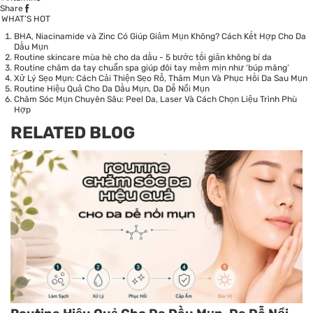
Share
WHAT’S HOT
BHA, Niacinamide và Zinc Có Giúp Giảm Mụn Không? Cách Kết Hợp Cho Da
Dầu Mụn
Routine skincare mùa hè cho da dầu - 5 bước tối giản không bí da
Routine chăm da tay chuẩn spa giúp đôi tay mềm mịn như ‘búp măng’
Xử Lý Sẹo Mụn: Cách Cải Thiện Sẹo Rỗ, Thâm Mụn Và Phục Hồi Da Sau Mụn
Routine Hiệu Quả Cho Da Dầu Mụn, Da Dễ Nổi Mụn
Chăm Sóc Mụn Chuyên Sâu: Peel Da, Laser Và Cách Chọn Liệu Trình Phù
Hợp
RELATED BLOG