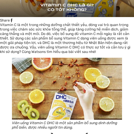
Share
Vitamin C là một trong những dưỡng chất thiết yếu, đóng vai trò quan trọng
trong việc
chăm sóc sức khỏe
tổng thể, giúp tăng cường hệ miễn dịch, giảm
căng thẳng và mệt mỏi. Do đó, việc bổ sung đủ vitamin C mỗi ngày là rất cần
thiết. Sử dụng các sản phẩm bổ sung Vitamin C dạng viên uống được xem là
một giải pháp tiện lợi, và DHC là một thương hiệu từ Nhật Bản hiện đang rất
được ưa chuộng. Vậy, viên uống Vitamin C DHC có thực sự tốt và cần lưu ý gì
khi sử dụng? Cùng Watsons tìm hiểu qua bài viết sau nhé!
Viên uống Vitamin C DHC là một sản phẩm bổ sung dinh dưỡng
phổ biến, được nhiều người tin dùng.