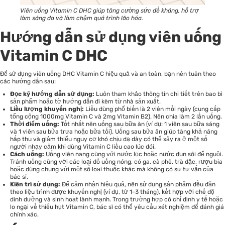
Viên uống Vitamin C DHC giúp tăng cường sức đề kháng, hỗ trợ
làm sáng da và làm chậm quá trình lão hóa.
Hướng dẫn sử dụng viên uống
Vitamin C DHC
Để sử dụng viên uống DHC Vitamin C hiệu quả và an toàn, bạn nên tuân theo
các hướng dẫn sau:
Đọc kỹ hướng dẫn sử dụng:
Luôn tham khảo thông tin chi tiết trên bao bì
sản phẩm hoặc tờ hướng dẫn đi kèm từ nhà sản xuất.
Liều lượng khuyến nghị:
Liều dùng phổ biến là 2 viên mỗi ngày (cung cấp
tổng cộng 1000mg Vitamin C và 2mg Vitamin B2). Nên chia làm 2 lần uống.
Thời điểm uống:
Tốt nhất nên uống sau bữa ăn (ví dụ: 1 viên sau bữa sáng
và 1 viên sau bữa trưa hoặc bữa tối). Uống sau bữa ăn giúp tăng khả năng
hấp thu và giảm thiểu nguy cơ khó chịu dạ dày có thể xảy ra ở một số
người nhạy cảm khi dùng Vitamin C liều cao lúc đói.
Cách uống:
Uống viên nang cùng với nước lọc hoặc nước đun sôi để nguội.
Tránh uống cùng với các loại đồ uống nóng, có ga, cà phê, trà đặc, rượu bia
hoặc dùng chung với một số loại thuốc khác mà không có sự tư vấn của
bác sĩ.
Kiên trì sử dụng:
Để cảm nhận hiệu quả, nên sử dụng sản phẩm đều đặn
theo liệu trình được khuyến nghị (ví dụ, từ 1-3 tháng), kết hợp với chế độ
dinh dưỡng và sinh hoạt lành mạnh. Trong trường hợp có chỉ định y tế hoặc
lo ngại về thiếu hụt Vitamin C, bác sĩ có thể yêu cầu xét nghiệm để đánh giá
chính xác.