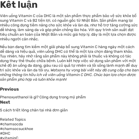
Kết luận
Viên uống Vitamin C của DHC là một sản phẩm thực phẩm bảo vệ sức khỏe bổ
sung Vitamin C và B2 tiện lợi, có nguồn gốc từ Nhật Bản. Sản phẩm mang lại
nhiều công dụng tiềm năng cho sức khỏe và làn da, như hỗ trợ tăng cường sức
đề kháng, làm sáng da và góp phần chống lão hóa. Với quy trình sản xuất đạt
tiêu chuẩn an toàn của Nhật Bản và mức giá hợp lý, đây là một lựa chọn được
nhiều người cân nhắc.
Nếu bạn đang tìm kiếm một giải pháp bổ sung Vitamin C hàng ngày một cách
dễ dàng và hiệu quả, viên uống DHC có thể là một lựa chọn đáng tham khảo.
Tuy nhiên, hãy nhớ rằng sản phẩm này không phải là thuốc và không có tác
dụng thay thế thuốc chữa bệnh. Luôn kết hợp việc sử dụng sản phẩm với một
chế độ ăn uống đa dạng, giàu rau củ quả tự nhiên và lối sống lành mạnh để duy
trì sức khỏe và làn da tối ưu.
Watsons
hy vọng bài viết này đã cung cấp cho bạn
những thông tin hữu ích về viên uống Vitamin C DHC. Chúc bạn lựa chọn được
sản phẩm phù hợp và luôn khỏe mạnh!
Previous
Phenoxyethanol là gì? Công dụng trong mỹ phẩm
Next
5 cách triệt lông chân tại nhà đơn giản
Related Topics
#chamsocda
#chamsocsuckhoe
#DHC
#vitaminC