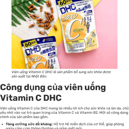
Viên uống Vitamin C DHC là sản phẩm bổ sung sức khỏe được
sản xuất tại Nhật Bản.
Công dụng của viên uống
Vitamin C DHC
Viên uống Vitamin C của DHC mang lại nhiều lợi ích cho sức khỏe và làn da, chủ
yếu nhờ vào vai trò quan trọng của Vitamin C và Vitamin B2. Một số công dụng
chính của sản phẩm bao gồm:
Tăng cường sức đề kháng:
Hỗ trợ hệ miễn dịch của cơ thể, giúp phòng
ngừa cảm cúm thông thường và giảm mệt mỏi.