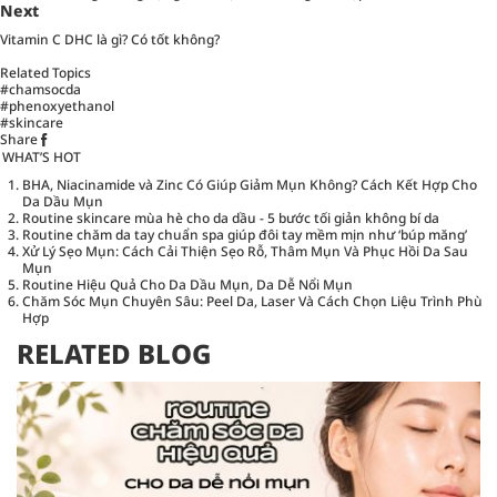
Next
Vitamin C DHC là gì? Có tốt không?
Related Topics
#chamsocda
#phenoxyethanol
#skincare
Share
WHAT’S HOT
BHA, Niacinamide và Zinc Có Giúp Giảm Mụn Không? Cách Kết Hợp Cho
Da Dầu Mụn
Routine skincare mùa hè cho da dầu - 5 bước tối giản không bí da
Routine chăm da tay chuẩn spa giúp đôi tay mềm mịn như ‘búp măng’
Xử Lý Sẹo Mụn: Cách Cải Thiện Sẹo Rỗ, Thâm Mụn Và Phục Hồi Da Sau
Mụn
Routine Hiệu Quả Cho Da Dầu Mụn, Da Dễ Nổi Mụn
Chăm Sóc Mụn Chuyên Sâu: Peel Da, Laser Và Cách Chọn Liệu Trình Phù
Hợp
RELATED BLOG