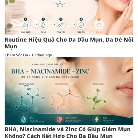
Routine Hiệu Quả Cho Da Dầu Mụn, Da Dễ Nổi
Mụn
Chăm Sóc Da
/
10 days ago
BHA, Niacinamide và Zinc Có Giúp Giảm Mụn
Không? Cách Kết Hợp Cho Da Dầu Mụn