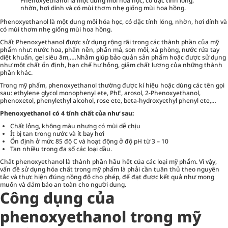
Phenoxyethanol là một dung môi hóa học, có đặc tính lỏng,
nhờn, hơi dính và có mùi thơm nhẹ giống mùi hoa hồng.
Phenoxyethanol là một dung môi hóa học, có đặc tính lỏng, nhờn, hơi dính và
có mùi thơm nhẹ giống mùi hoa hồng.
Chất Phenoxyethanol được sử dụng rộng rãi trong các thành phần của mỹ
phẩm như: nước hoa, phấn nền,
phấn má
, son môi, xà phòng, nước rửa tay
diệt khuẩn, gel siêu âm,….Nhằm giúp bảo quản sản phẩm hoặc được sử dụng
như một chất ổn định, hạn chế hư hỏng, giảm chất lượng của những thành
phần khác.
Trong mỹ phẩm, phenoxyethanol thường được kí hiệu hoặc dùng các tên gọi
sau: ethylene glycol monophenyl ete, PhE, arosol, 2-Phenoxyethanol,
phenoxetol, phenylethyl alcohol, rose ete, beta-hydroxyethyl phenyl ete,…
Phenoxyethanol có 4 tính chất của như sau:
Chất lỏng, không màu nhưng có mùi dễ chịu
Ít bị tan trong nước và ít bay hơi
Ổn định ở mức 85 độ C và hoạt động ở độ pH từ 3 – 10
Tan nhiều trong đa số các loại dầu.
Chất phenoxyethanol là thành phần hầu hết của các loại mỹ phẩm. Vì vậy,
vấn đề sử dụng hóa chất trong mỹ phẩm là phải cần tuân thủ theo nguyên
tắc và thực hiện đúng nồng độ cho phép, để đạt được kết quả như mong
muốn và đảm bảo an toàn cho người dung.
Công dụng của
phenoxyethanol trong mỹ