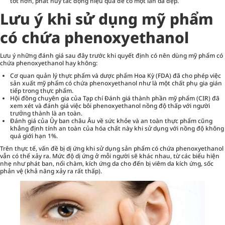
tốt hơn, phát huy tác động hiệu quả để có một làn da đẹp.
Lưu ý khi sử dụng mỹ phẩm
có chứa phenoxyethanol
Lưu ý những đánh giá sau đây trước khi quyết định có nên dùng mỹ phẩm có
chứa phenoxyethanol hay không:
Cơ quan quản lý thực phẩm và dược phẩm Hoa Kỳ (FDA) đã cho phép việc
sản xuất mỹ phẩm có chứa phenoxyethanol như là một chất phụ gia gián
tiếp trong thực phẩm.
Hội đồng chuyên gia của Tạp chí Đánh giá thành phần mỹ phẩm (CIR) đã
xem xét và đánh giá việc bôi phenoxyethanol nồng độ thấp với người
trưởng thành là an toàn.
Đánh giá của Ủy ban châu Âu về sức khỏe và an toàn thực phẩm cũng
khẳng định tính an toàn của hóa chất này khi sử dụng với nồng độ không
quá giới hạn 1%.
Trên thực tế, vấn đề bị dị ứng khi sử dụng sản phẩm có chứa phenoxyethanol
vẫn có thể xảy ra. Mức độ dị ứng ở mỗi người sẽ khác nhau, từ các biểu hiện
nhẹ như phát ban, nổi chàm, kích ứng da cho đến bị viêm da kích ứng, sốc
phản vệ (khả năng xảy ra rất thấp).