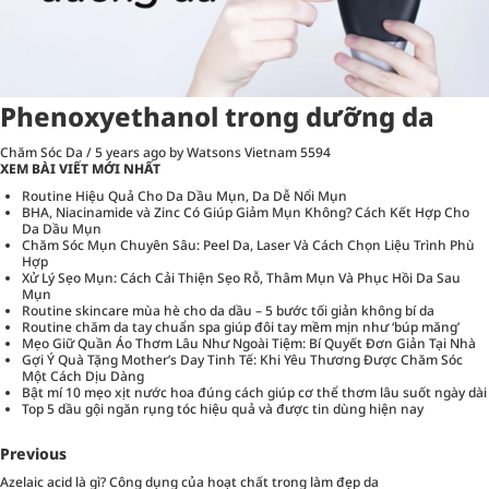
Phenoxyethanol trong dưỡng da
Chăm Sóc Da
/
5 years ago
by Watsons Vietnam
5594
XEM BÀI VIẾT MỚI NHẤT
Routine Hiệu Quả Cho Da Dầu Mụn, Da Dễ Nổi Mụn
BHA, Niacinamide và Zinc Có Giúp Giảm Mụn Không? Cách Kết Hợp Cho
Da Dầu Mụn
Chăm Sóc Mụn Chuyên Sâu: Peel Da, Laser Và Cách Chọn Liệu Trình Phù
Hợp
Xử Lý Sẹo Mụn: Cách Cải Thiện Sẹo Rỗ, Thâm Mụn Và Phục Hồi Da Sau
Mụn
Routine skincare mùa hè cho da dầu – 5 bước tối giản không bí da
Routine chăm da tay chuẩn spa giúp đôi tay mềm mịn như ‘búp măng’
Mẹo Giữ Quần Áo Thơm Lâu Như Ngoài Tiệm: Bí Quyết Đơn Giản Tại Nhà
Gợi Ý Quà Tặng Mother’s Day Tinh Tế: Khi Yêu Thương Được Chăm Sóc
Một Cách Dịu Dàng
Bật mí 10 mẹo xịt nước hoa đúng cách giúp cơ thể thơm lâu suốt ngày dài
Top 5 dầu gội ngăn rụng tóc hiệu quả và được tin dùng hiện nay
Previous
Azelaic acid là gì? Công dụng của hoạt chất trong làm đẹp da