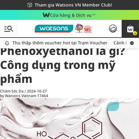
Giao hàng nhanh 24h - Áp dụng khu vực TP. Hồ Chí Minh
Miễn phí giao hàng cho đơn hàng từ 249,000Đ
Tham gia Watsons VN Member Club!
Cửa hàng & Dịch vụ
0
All
Chăm Sóc Cá Nhân
Ch
Thu thập thêm voucher hot tại Trạm Voucher
Thu thập thêm voucher hot tại Trạm Voucher
Cảnh báo An
Phenoxyethanol là gì?
Công dụng trong mỹ
phẩm
Chăm Sóc Da
/
2024-10-27
by Watsons Vietnam
17464