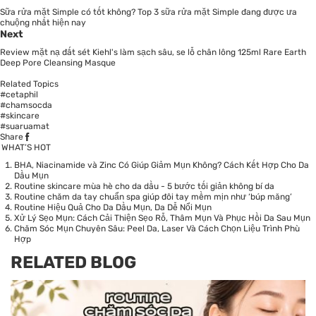
Sữa rửa mặt Simple có tốt không? Top 3 sữa rửa mặt Simple đang được ưa
chuộng nhất hiện nay
Next
Review mặt nạ đất sét Kiehl's làm sạch sâu, se lỗ chân lông 125ml Rare Earth
Deep Pore Cleansing Masque
Related Topics
#cetaphil
#chamsocda
#skincare
#suaruamat
Share
WHAT’S HOT
BHA, Niacinamide và Zinc Có Giúp Giảm Mụn Không? Cách Kết Hợp Cho Da
Dầu Mụn
Routine skincare mùa hè cho da dầu - 5 bước tối giản không bí da
Routine chăm da tay chuẩn spa giúp đôi tay mềm mịn như ‘búp măng’
Routine Hiệu Quả Cho Da Dầu Mụn, Da Dễ Nổi Mụn
Xử Lý Sẹo Mụn: Cách Cải Thiện Sẹo Rỗ, Thâm Mụn Và Phục Hồi Da Sau Mụn
Chăm Sóc Mụn Chuyên Sâu: Peel Da, Laser Và Cách Chọn Liệu Trình Phù
Hợp
RELATED BLOG