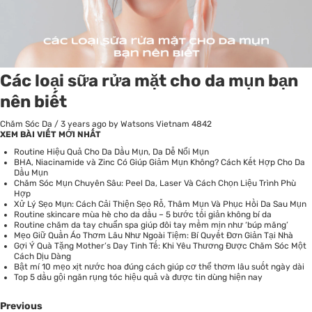
Các loại sữa rửa mặt cho da mụn bạn
nên biết
Chăm Sóc Da
/
3 years ago
by Watsons Vietnam
4842
XEM BÀI VIẾT MỚI NHẤT
Routine Hiệu Quả Cho Da Dầu Mụn, Da Dễ Nổi Mụn
BHA, Niacinamide và Zinc Có Giúp Giảm Mụn Không? Cách Kết Hợp Cho Da
Dầu Mụn
Chăm Sóc Mụn Chuyên Sâu: Peel Da, Laser Và Cách Chọn Liệu Trình Phù
Hợp
Xử Lý Sẹo Mụn: Cách Cải Thiện Sẹo Rỗ, Thâm Mụn Và Phục Hồi Da Sau Mụn
Routine skincare mùa hè cho da dầu – 5 bước tối giản không bí da
Routine chăm da tay chuẩn spa giúp đôi tay mềm mịn như ‘búp măng’
Mẹo Giữ Quần Áo Thơm Lâu Như Ngoài Tiệm: Bí Quyết Đơn Giản Tại Nhà
Gợi Ý Quà Tặng Mother’s Day Tinh Tế: Khi Yêu Thương Được Chăm Sóc Một
Cách Dịu Dàng
Bật mí 10 mẹo xịt nước hoa đúng cách giúp cơ thể thơm lâu suốt ngày dài
Top 5 dầu gội ngăn rụng tóc hiệu quả và được tin dùng hiện nay
Previous