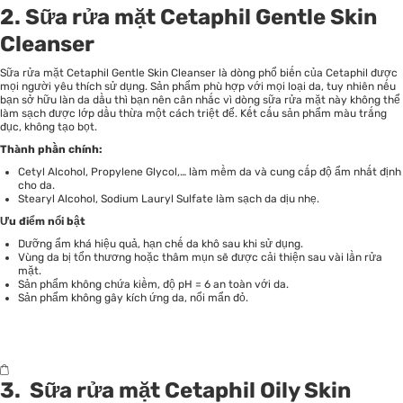
2. Sữa rửa mặt Cetaphil Gentle Skin
Cleanser
Sữa rửa mặt Cetaphil Gentle Skin Cleanser
là dòng phổ biến của Cetaphil được
mọi người yêu thích sử dụng. Sản phẩm phù hợp với mọi loại da, tuy nhiên nếu
bạn sở hữu làn da dầu thì bạn nên cân nhắc vì dòng sữa rửa mặt này không thể
làm sạch được lớp dầu thừa một cách triệt để. Kết cấu sản phẩm màu trắng
đục, không tạo bọt.
Thành phần chính:
Cetyl Alcohol, Propylene Glycol,… làm mềm da và cung cấp độ ẩm nhất định
cho da.
Stearyl Alcohol, Sodium Lauryl Sulfate làm sạch da dịu nhẹ.
Ưu điểm nổi bật
Dưỡng ẩm khá hiệu quả, hạn chế da khô sau khi sử dụng.
Vùng da bị tổn thương hoặc thâm mụn sẽ được cải thiện sau vài lần rửa
mặt.
Sản phẩm không chứa kiềm, độ pH = 6 an toàn với da.
Sản phẩm không gây kích ứng da, nổi mẩn đỏ.
3. Sữa rửa mặt Cetaphil Oily Skin