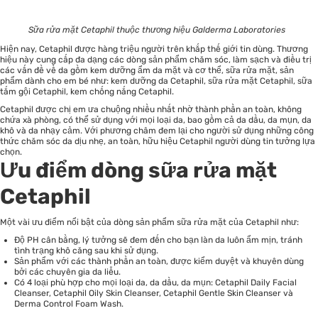
Sữa rửa mặt Cetaphil thuộc thương hiệu Galderma Laboratories
Hiện nay, Cetaphil được hàng triệu người trên khắp thế giới tin dùng. Thương
hiệu này cung cấp đa dạng các dòng sản phẩm chăm sóc, làm sạch và điều trị
các vấn đề về da gồm kem dưỡng ẩm da mặt và cơ thể, sữa rửa mặt, sản
phẩm dành cho em bé như: kem dưỡng da Cetaphil, sữa rửa mặt Cetaphil, sữa
tắm gội Cetaphil, kem chống nắng Cetaphil.
Cetaphil được chị em ưa chuộng nhiều nhất nhờ thành phần an toàn, không
chứa xà phòng, có thể sử dụng với mọi loại da, bao gồm cả da dầu, da mụn, da
khô và da nhạy cảm. Với phương châm đem lại cho người sử dụng những công
thức chăm sóc da dịu nhẹ, an toàn, hữu hiệu Cetaphil người dùng tin tưởng lựa
chọn.
Ưu điểm dòng sữa rửa mặt
Cetaphil
Một vài ưu điểm nổi bật của dòng sản phẩm sữa rửa mặt của Cetaphil như:
Độ PH cân bằng, lý tưởng sẽ đem đến cho bạn làn da luôn ẩm mịn, tránh
tình trạng khô căng sau khi sử dụng.
Sản phẩm với các thành phần an toàn, được kiểm duyệt và khuyên dùng
bởi các chuyên gia da liễu.
Có 4 loại phù hợp cho mọi loại da, da dầu, da mụn: Cetaphil Daily Facial
Cleanser, Cetaphil Oily Skin Cleanser, Cetaphil Gentle Skin Cleanser và
Derma Control Foam Wash.