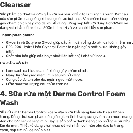
Cleanser
Sản phẩm có thiết kế đơn giản với hai màu chủ đạo là trắng và xanh. Kết cấu
của sản phẩm dạng lỏng khi dùng có tạo bọt nhẹ. Sản phẩm hoàn toàn không
gây châm chích hay khô da khi sử dụng. Dạng nắp bật với dung tích 125ml và
dạng vòi nhấn đối với loại 500ml tiện lợi và vệ sinh khi lấy sản phẩm.
Thành phần chính:
Glycerin và Butylene Glycol giúp cấp ẩm, cân bằng độ pH, da luôn mềm mịn.
PEG-200 Hydrat hóa Glyceryl Palmate ngăn ngừa mất nước, không gây
mụn.
Chất nhũ hóa giúp các hoạt chất liên kết chặt chẽ với nhau.
Ưu điểm nổi bật
Làm sạch da hiệu quả mà không gây châm chích.
Mang lại cảm giác mềm, mịn sau khi sử dụng.
Cung cấp độ ẩm cho da, ngăn ngừa mất nước.
Kiểm soát tốt lượng dầu thừa trên da
4. Sữa rửa mặt Derma Control Foam
Wash
Sữa rửa mặt Derma Control Foam Wash với khả năng làm sạch sâu từ bên
trong. Đồng thời sản phẩm còn giúp giảm tình trạng sưng viêm của mụn, mang
đến cho bạn làn da láng mịn. Đây là sản phẩm dành riêng cho những ai sở hữu
làn da mụn. Thiết kế dạng chai nhựa có vòi nhấn với màu chủ đạo là trắng,
xanh, nắp tím nổi dễ nhận biết.