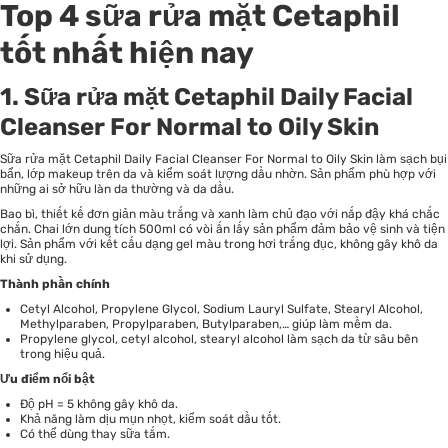
Top 4 sữa rửa mặt Cetaphil
tốt nhất hiện nay
1. Sữa rửa mặt Cetaphil Daily Facial
Cleanser For Normal to Oily Skin
Sữa rửa mặt Cetaphil Daily Facial Cleanser For Normal to Oily Skin làm sạch bụi
bẩn, lớp makeup trên da và kiểm soát lượng dầu nhờn. Sản phẩm phù hợp với
những ai sở hữu làn da thường và da dầu.
Bao bì, thiết kế đơn giản màu trắng và xanh làm chủ đạo với nắp đậy khá chắc
chắn. Chai lớn dung tích 500ml có vòi ấn lấy sản phẩm đảm bảo vệ sinh và tiện
lợi. Sản phẩm với kết cấu dạng gel màu trong hơi trắng đục, không gây khô da
khi sử dụng.
Thành phần chính
Cetyl Alcohol, Propylene Glycol, Sodium Lauryl Sulfate, Stearyl Alcohol,
Methylparaben, Propylparaben, Butylparaben,… giúp làm mềm da.
Propylene glycol, cetyl alcohol, stearyl alcohol làm sạch da từ sâu bên
trong hiệu quả.
Ưu điểm nổi bật
Độ pH = 5 không gây khô da.
Khả năng làm dịu mụn nhọt, kiểm soát dầu tốt.
Có thể dùng thay sữa tắm.