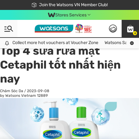
Free Shipping For Order From 249,000Đ
24h Fast delivery in Hồ Chí Minh City
Join the Watsons VN Member Club!
Stores Services
0
All
Chăm Sóc Cá Nhân
Ch
Collect more hot vouchers at Voucher Zone
Collect more hot vouchers at Voucher Zone
Watsons Safety Al
Top 4 sữa rửa mặt
Cetaphil tốt nhất hiện
nay
Chăm Sóc Da
/
2023-09-08
by Watsons Vietnam
12889