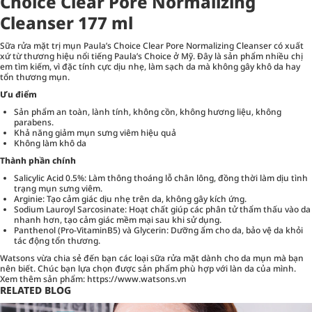
Choice Clear Pore Normalizing
Cleanser 177 ml
Sữa rửa mặt trị mụn Paula’s Choice Clear Pore Normalizing Cleanser có xuất
xứ từ thương hiệu nổi tiếng Paula’s Choice ở Mỹ. Đây là sản phẩm nhiều chị
em tìm kiếm, vì đặc tính cực dịu nhẹ, làm sạch da mà không gây khô da hay
tổn thương mụn.
Ưu điểm
Sản phẩm an toàn, lành tính, không cồn, không hương liệu, không
parabens.
Khả năng giảm mụn sưng viêm hiệu quả
Không làm khô da
Thành phần chính
Salicylic Acid 0.5%: Làm thông thoáng lỗ chân lông, đồng thời làm dịu tình
trạng mụn sưng viêm.
Arginie: Tạo cảm giác dịu nhẹ trên da, không gây kích ứng.
Sodium Lauroyl Sarcosinate: Hoạt chất giúp các phân tử thẩm thấu vào da
nhanh hơn, tạo cảm giác mềm mại sau khi sử dụng.
Panthenol (Pro-VitaminB5) và Glycerin: Dưỡng ẩm cho da, bảo vệ da khỏi
tác động tổn thương.
Watsons vừa chia sẻ đến bạn các loại sữa rửa mặt dành cho da mụn mà bạn
nên biết. Chúc bạn lựa chọn được sản phẩm phù hợp với làn da của mình.
Xem thêm sản phẩm:
https://www.watsons.vn
RELATED BLOG