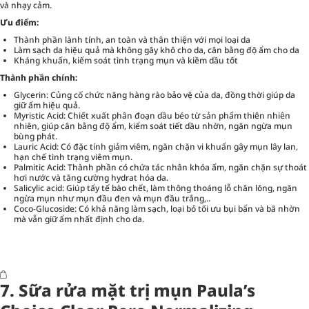
và nhạy cảm.
Ưu điểm:
Thành phần lành tính, an toàn và thân thiện với mọi loại da
Làm sạch da hiệu quả mà không gây khô cho da, cân bằng độ ẩm cho da
Kháng khuẩn, kiểm soát tình trạng mụn và kiềm dầu tốt
Thành phần chính:
Glycerin: Củng cố chức năng hàng rào bảo vệ của da, đồng thời giúp da
giữ ẩm hiệu quả.
Myristic Acid: Chiết xuất phân đoạn dầu béo từ sản phẩm thiên nhiên
nhiên, giúp cân bằng độ ẩm, kiểm soát tiết dầu nhờn, ngăn ngừa mụn
bùng phát.
Lauric Acid: Có đặc tính giảm viêm, ngăn chặn vi khuẩn gây mụn lây lan,
hạn chế tình trạng viêm mụn.
Palmitic Acid: Thành phần có chứa tác nhân khóa ẩm, ngăn chặn sự thoát
hơi nước và tăng cường hydrat hóa da.
Salicylic acid: Giúp tẩy tế bào chết, làm thông thoáng lỗ chân lông, ngăn
ngừa mụn như mụn đầu đen và mụn đầu trắng,..
Coco-Glucoside: Có khả năng làm sạch, loại bỏ tối ưu bụi bẩn và bã nhờn
mà vẫn giữ ẩm nhất định cho da.
7. Sữa rửa mặt trị mụn Paula’s