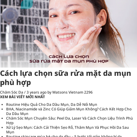
Cách lựa chọn sữa rửa mặt da mụn
phù hợp
Chăm Sóc Da
/
3 years ago
by Watsons Vietnam
2296
XEM BÀI VIẾT MỚI NHẤT
Routine Hiệu Quả Cho Da Dầu Mụn, Da Dễ Nổi Mụn
BHA, Niacinamide và Zinc Có Giúp Giảm Mụn Không? Cách Kết Hợp Cho
Da Dầu Mụn
Chăm Sóc Mụn Chuyên Sâu: Peel Da, Laser Và Cách Chọn Liệu Trình Phù
Hợp
Xử Lý Sẹo Mụn: Cách Cải Thiện Sẹo Rỗ, Thâm Mụn Và Phục Hồi Da Sau
Mụn
Routine skincare mùa hè cho da dầu – 5 bước tối giản không bí da