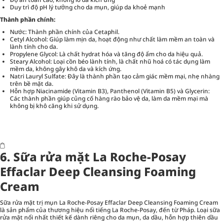
Duy trì độ pH lý tưởng cho da mụn, giúp da khoẻ mạnh
Thành phần chính:
Nước: Thành phần chính của Cetaphil.
Cetyl Alcohol: Giúp làm mịn da, hoạt động như chất làm mềm an toàn và
lành tính cho da.
Propylene Glycol: Là chất hydrat hóa và tăng độ ẩm cho da hiệu quả.
Steary Alcohol: Loại cồn béo lành tính, là chất nhũ hoá có tác dụng làm
mềm da, không gây khô da và kích ứng.
Natri Lauryl Sulfate: Đây là thành phần tạo cảm giác mềm mại, nhẹ nhàng
trên bề mặt da.
Hỗn hợp Niacinamide (Vitamin B3), Panthenol (Vitamin B5) và Glycerin:
Các thành phần giúp củng cố hàng rào bảo vệ da, làm da mềm mại mà
không bị khô căng khi sử dụng.
6. Sữa rửa mặt La Roche-Posay
Effaclar Deep Cleansing Foaming
Cream
Sữa rửa mặt trị mụn La Roche-Posay Effaclar Deep Cleansing Foaming Cream
là sản phẩm của thương hiệu nổi tiếng La Roche-Posay, đến từ Pháp. Loại sữa
rửa mặt nổi nhất thiết kế dành riêng cho da mụn, da dầu, hỗn hợp thiên dầu