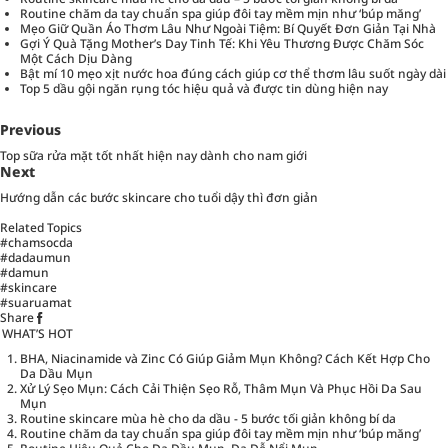
Routine chăm da tay chuẩn spa giúp đôi tay mềm mịn như ‘búp măng’
Mẹo Giữ Quần Áo Thơm Lâu Như Ngoài Tiệm: Bí Quyết Đơn Giản Tại Nhà
Gợi Ý Quà Tặng Mother’s Day Tinh Tế: Khi Yêu Thương Được Chăm Sóc
Một Cách Dịu Dàng
Bật mí 10 mẹo xịt nước hoa đúng cách giúp cơ thể thơm lâu suốt ngày dài
Top 5 dầu gội ngăn rụng tóc hiệu quả và được tin dùng hiện nay
Previous
Top sữa rửa mặt tốt nhất hiện nay dành cho nam giới
Next
Hướng dẫn các bước skincare cho tuổi dậy thì đơn giản
Related Topics
#chamsocda
#dadaumun
#damun
#skincare
#suaruamat
Share
WHAT’S HOT
BHA, Niacinamide và Zinc Có Giúp Giảm Mụn Không? Cách Kết Hợp Cho
Da Dầu Mụn
Xử Lý Sẹo Mụn: Cách Cải Thiện Sẹo Rỗ, Thâm Mụn Và Phục Hồi Da Sau
Mụn
Routine skincare mùa hè cho da dầu - 5 bước tối giản không bí da
Routine chăm da tay chuẩn spa giúp đôi tay mềm mịn như ‘búp măng’