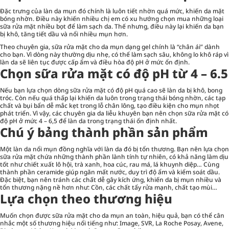
Đặc trưng của làn da mụn đó chính là luôn tiết nhờn quá mức, khiến da mặt
bóng nhờn. Điều này khiến nhiều chị em có xu hướng chọn mua những loại
sữa rửa mặt nhiều bọt để làm sạch da. Thế nhưng, điều này lại khiến da bạn
bị khô, tăng tiết dầu và nổi nhiều mụn hơn.
Theo chuyên gia, sữa rửa mặt cho da mụn dạng gel chính là “chân ái” dành
cho bạn. Vì dòng này thường dịu nhẹ, có thể làm sạch sâu, không lo khô ráp vì
làn da sẽ liên tục được cấp ẩm và điều hòa độ pH ở mức ổn định.
Chọn sữa rửa mặt có độ pH từ 4 – 6.5
Nếu bạn lựa chọn dòng sữa rửa mặt có độ pH quá cao sẽ làn da bị khô, bong
tróc. Còn nếu quá thấp lại khiến da luôn trong trạng thái bóng nhờn, các tạp
chất và bụi bẩn dễ mắc kẹt trong lỗ chân lông, tạo điều kiện cho mụn nhọt
phát triển. Vì vậy, các chuyên gia da liễu khuyên bạn nên chọn sữa rửa mặt có
độ pH ở mức 4 – 6,5 để làn da trong trạng thái ổn định nhất.
Chú ý bảng thành phần sản phẩm
Một làn da nổi mụn đồng nghĩa với làn da đó bị tổn thương. Bạn nên lựa chọn
sữa rửa mặt chứa những thành phần lành tính tự nhiên, có khả năng làm dịu
tốt như chiết xuất lô hội, trà xanh, hoa cúc, rau má, lá khuynh diệp… Cùng
thành phần ceramide giúp ngăn mất nước, duy trì độ ẩm và kiểm soát dầu.
Đặc biệt, bạn nên tránh các chất dễ gây kích ứng, khiến da bị mụn nhiều và
tổn thương nặng nề hơn như: Cồn, các chất tẩy rửa mạnh, chất tạo mùi…
Lựa chọn theo thương hiệu
Muốn chọn được sữa rửa mặt cho da mụn an toàn, hiệu quả, bạn có thể cân
nhắc một số thương hiệu nổi tiếng như: Image, SVR, La Roche Posay, Avene,