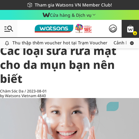
Giao hàng nhanh 24h - Áp dụng khu vực TP. Hồ Chí Minh
Miễn phí giao hàng cho đơn hàng từ 249,000Đ
Tham gia Watsons VN Member Club!
Cửa hàng & Dịch vụ
0
All
Chăm Sóc Cá Nhân
Ch
Thu thập thêm voucher hot tại Trạm Voucher
Thu thập thêm voucher hot tại Trạm Voucher
Cảnh báo An
Các loại sữa rửa mặt
cho da mụn bạn nên
biết
Chăm Sóc Da
/
2023-08-01
by Watsons Vietnam
4840