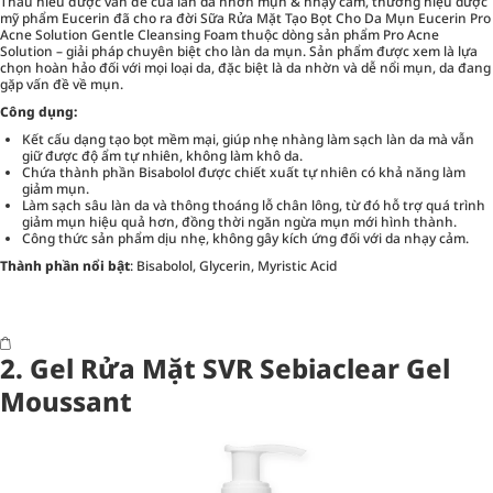
Thấu hiểu được vấn đề của làn da nhờn mụn & nhạy cảm, thương hiệu dược
mỹ phẩm Eucerin đã cho ra đời Sữa Rửa Mặt Tạo Bọt Cho Da Mụn Eucerin Pro
Acne Solution Gentle Cleansing Foam thuộc dòng sản phẩm Pro Acne
Solution – giải pháp chuyên biệt cho làn da mụn. Sản phẩm được xem là lựa
chọn hoàn hảo đối với mọi loại da, đặc biệt là da nhờn và dễ nổi mụn, da đang
gặp vấn đề về mụn.
Công dụng:
Kết cấu dạng tạo bọt mềm mại, giúp nhẹ nhàng làm sạch làn da mà vẫn
giữ được độ ẩm tự nhiên, không làm khô da.
Chứa thành phần Bisabolol được chiết xuất tự nhiên có khả năng làm
giảm mụn.
Làm sạch sâu làn da và thông thoáng lỗ chân lông, từ đó hỗ trợ quá trình
giảm mụn hiệu quả hơn, đồng thời ngăn ngừa mụn mới hình thành.
Công thức sản phẩm dịu nhẹ, không gây kích ứng đối với da nhạy cảm.
Thành phần nổi bật
: Bisabolol, Glycerin, Myristic Acid
2. Gel Rửa Mặt SVR Sebiaclear Gel
Moussant