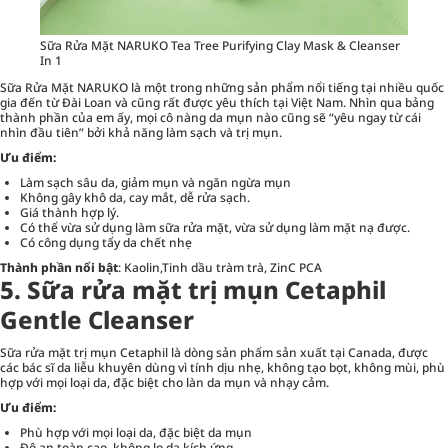
Sữa Rửa Mặt NARUKO Tea Tree Purifying Clay Mask & Cleanser
In 1
Sữa Rửa Mặt NARUKO là một trong những sản phẩm nổi tiếng tại nhiều quốc
gia đến từ Đài Loan và cũng rất được yêu thích tại Việt Nam. Nhìn qua bảng
thành phần của em ấy, mọi cô nàng da mụn nào cũng sẽ “yêu ngay từ cái
nhìn đầu tiên” bởi khả năng làm sạch và trị mụn.
Ưu điểm:
Làm sạch sâu da, giảm mụn và ngăn ngừa mụn
Không gây khô da, cay mắt, dễ rửa sạch.
Giá thành hợp lý.
Có thể vừa sử dụng làm sữa rửa mặt, vừa sử dụng làm mặt nạ được.
Có công dụng tẩy da chết nhẹ
Thành phần nổi bật
: Kaolin,Tinh dầu tràm trà, ZinC PCA
5. Sữa rửa mặt trị mụn Cetaphil
Gentle Cleanser
Sữa rửa mặt trị mụn Cetaphil là dòng sản phẩm sản xuất tại Canada, được
các bác sĩ da liễu khuyên dùng vì tính dịu nhẹ, không tạo bọt, không mùi, phù
hợp với mọi loại da, đặc biệt cho làn da mụn và nhạy cảm.
Ưu điểm:
Phù hợp với mọi loại da, đặc biệt da mụn
Độ an toàn cao, không lo da kích ứng