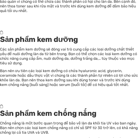
bảo quản vì chúng có thể chứa các thành phần có hại cho làn da. Bên cạnh đó,
nên thoa toner sau khi rửa mặt và trước khi dùng kem dưỡng để đảm bảo hiệu
quả tối ưu nhất.
Sản phẩm kem dưỡng
Các sản phẩm kem dưỡng sẽ đóng vai trò cung cấp các loại dưỡng chất thiết
yếu để nuôi dưỡng làn da từ bên trong. Bạn có thể chọn các loại kem dưỡng có
chức năng cung cấp ẩm, nuôi dưỡng da, dưỡng trắng da,… tùy thuộc vào mục
tiêu sử dụng.
Bạn nên ưu tiên các loại kem dưỡng có chứa hyaluronic acid, glycerin,
ceramide hoặc dầu thực vật vì chúng là các thành phần tự nhiên có lợi cho sức
khỏe làn da. Bạn nên thoa kem dưỡng sau khi dùng toner và trước khi dùng
kem chống nắng (buổi sáng) hoặc serum (buổi tối) để có hiệu quả tốt nhất.
Sản phẩm kem chống nắng
Chống nắng là một bước quan trọng để bảo vệ làn da khỏi tia UV vào ban ngày.
Bạn nên chọn các loại kem chống nắng có chỉ số SPF từ 30 trở lên, có khả năng
chống lại cả tia UVA và UVB.