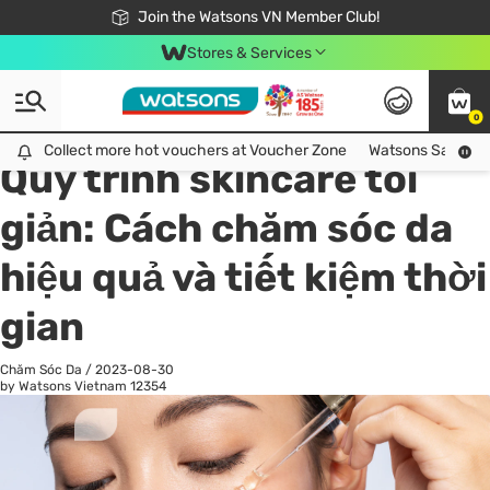
Free Shipping For Order From 249,000Đ
24h Fast delivery in Hồ Chí Minh City
Join the Watsons VN Member Club!
Stores & Services
0
All
Chăm Sóc Cá Nhân
Ch
Collect more hot vouchers at Voucher Zone
Collect more hot vouchers at Voucher Zone
Watsons Safety Al
Quy trình skincare tối
giản: Cách chăm sóc da
hiệu quả và tiết kiệm thời
gian
Chăm Sóc Da
/
2023-08-30
by Watsons Vietnam
12354