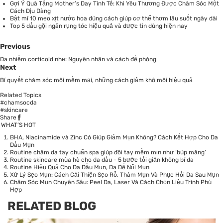
Gợi Ý Quà Tặng Mother’s Day Tinh Tế: Khi Yêu Thương Được Chăm Sóc Một
Cách Dịu Dàng
Bật mí 10 mẹo xịt nước hoa đúng cách giúp cơ thể thơm lâu suốt ngày dài
Top 5 dầu gội ngăn rụng tóc hiệu quả và được tin dùng hiện nay
Previous
Da nhiễm corticoid nhẹ: Nguyên nhân và cách đề phòng
Next
Bí quyết chăm sóc môi mềm mại, những cách giảm khô môi hiệu quả
Related Topics
#chamsocda
#skincare
Share
WHAT’S HOT
BHA, Niacinamide và Zinc Có Giúp Giảm Mụn Không? Cách Kết Hợp Cho Da
Dầu Mụn
Routine chăm da tay chuẩn spa giúp đôi tay mềm mịn như ‘búp măng’
Routine skincare mùa hè cho da dầu - 5 bước tối giản không bí da
Routine Hiệu Quả Cho Da Dầu Mụn, Da Dễ Nổi Mụn
Xử Lý Sẹo Mụn: Cách Cải Thiện Sẹo Rỗ, Thâm Mụn Và Phục Hồi Da Sau Mụn
Chăm Sóc Mụn Chuyên Sâu: Peel Da, Laser Và Cách Chọn Liệu Trình Phù
Hợp
RELATED BLOG