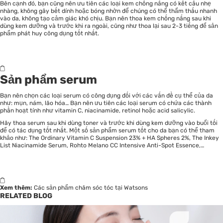
Bên cạnh đó, bạn cũng nên ưu tiên các loại kem chống nắng có kết cấu nhẹ
nhàng, không gây bết dính hoặc bóng nhờn để chúng có thể thẩm thấu nhanh
vào da, không tạo cảm giác khó chịu. Bạn nên thoa kem chống nắng sau khi
dùng kem dưỡng và trước khi ra ngoài, cũng như thoa lại sau 2-3 tiếng để sản
phẩm phát huy công dụng tốt nhất.
Sản phẩm serum
Bạn nên chọn các loại serum có công dụng đối với các vấn đề cụ thể của da
như: mụn, nám, lão hóa… Bạn nên ưu tiên các loại serum có chứa các thành
phần hoạt tính như vitamin C, niacinamide, retinol hoặc acid salicylic.
Hãy thoa serum sau khi dùng toner và trước khi dùng kem dưỡng vào buổi tối
để có tác dụng tốt nhất. Một số sản phẩm serum tốt cho da bạn có thể tham
khảo như: The Ordinary Vitamin C Suspension 23% + HA Spheres 2%, The Inkey
List Niacinamide Serum, Rohto Melano CC Intensive Anti-Spot Essence,…
Xem thêm:
Các sản phẩm chăm sóc tóc tại Watsons
RELATED BLOG