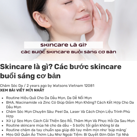
Skincare là gì? Các bước skincare
buổi sáng cơ bản
Chăm Sóc Da
/
2 years ago
by Watsons Vietnam
12081
XEM BÀI VIẾT MỚI NHẤT
Routine Hiệu Quả Cho Da Dầu Mụn, Da Dễ Nổi Mụn
BHA, Niacinamide và Zinc Có Giúp Giảm Mụn Không? Cách Kết Hợp Cho Da
Dầu Mụn
Chăm Sóc Mụn Chuyên Sâu: Peel Da, Laser Và Cách Chọn Liệu Trình Phù
Hợp
Xử Lý Sẹo Mụn: Cách Cải Thiện Sẹo Rỗ, Thâm Mụn Và Phục Hồi Da Sau Mụn
Routine skincare mùa hè cho da dầu – 5 bước tối giản không bí da
Routine chăm da tay chuẩn spa giúp đôi tay mềm mịn như ‘búp măng’
Mẹo Giữ Quần Áo Thơm Lâu Như Ngoài Tiệm: Bí Quyết Đơn Giản Tại Nhà