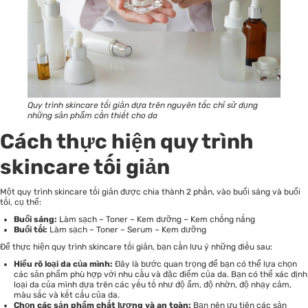
Quy trình skincare tối giản dựa trên nguyên tắc chỉ sử dụng
những sản phẩm cần thiết cho da
Cách thực hiện quy trình
skincare tối giản
Một quy trình skincare tối giản được chia thành 2 phần, vào buổi sáng và buổi
tối, cụ thể:
Buổi sáng:
Làm sạch – Toner – Kem dưỡng – Kem chống nắng
Buổi tối:
Làm sạch – Toner – Serum – Kem dưỡng
Để thực hiện quy trình skincare tối giản, bạn cần lưu ý những điều sau:
Hiểu rõ loại da của mình:
Đây là bước quan trọng để bạn có thể lựa chọn
các sản phẩm phù hợp với nhu cầu và đặc điểm của da. Bạn có thể xác định
loại da của mình dựa trên các yếu tố như độ ẩm, độ nhờn, độ nhạy cảm,
màu sắc và kết cấu của da.
Chọn các sản phẩm chất lượng và an toàn:
Bạn nên ưu tiên các sản