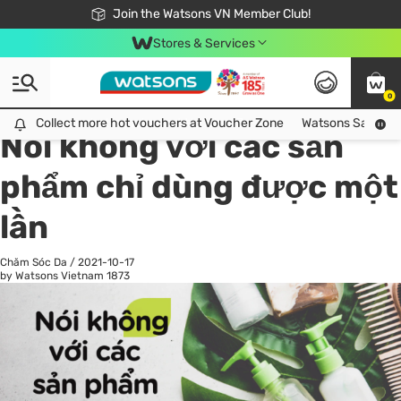
Free Shipping For Order From 249,000Đ
24h Fast delivery in Hồ Chí Minh City
Join the Watsons VN Member Club!
Stores & Services
0
All
Chăm Sóc Cá Nhân
Ch
Collect more hot vouchers at Voucher Zone
Collect more hot vouchers at Voucher Zone
Watsons Safety Al
Nói không với các sản
phẩm chỉ dùng được một
lần
Chăm Sóc Da
/
2021-10-17
by Watsons Vietnam
1873