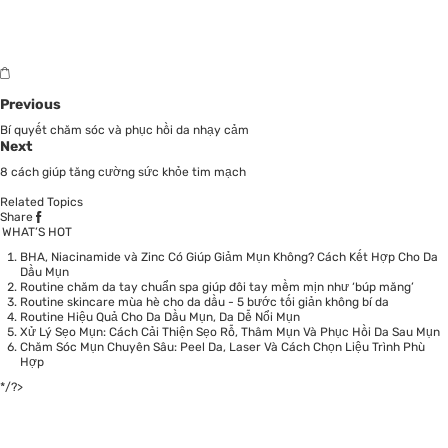
Previous
Bí quyết chăm sóc và phục hồi da nhạy cảm
Next
8 cách giúp tăng cường sức khỏe tim mạch
Related Topics
Share
WHAT’S HOT
BHA, Niacinamide và Zinc Có Giúp Giảm Mụn Không? Cách Kết Hợp Cho Da
Dầu Mụn
Routine chăm da tay chuẩn spa giúp đôi tay mềm mịn như ‘búp măng’
Routine skincare mùa hè cho da dầu - 5 bước tối giản không bí da
Routine Hiệu Quả Cho Da Dầu Mụn, Da Dễ Nổi Mụn
Xử Lý Sẹo Mụn: Cách Cải Thiện Sẹo Rỗ, Thâm Mụn Và Phục Hồi Da Sau Mụn
Chăm Sóc Mụn Chuyên Sâu: Peel Da, Laser Và Cách Chọn Liệu Trình Phù
Hợp
*/?>