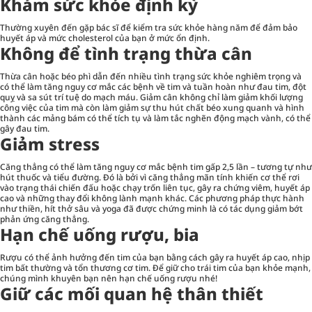
Khám sức khỏe định kỳ
Thường xuyên đến gặp bác sĩ để kiểm tra sức khỏe hàng năm để đảm bảo
huyết áp và mức cholesterol của bạn ở mức ổn định.
Không để tình trạng thừa cân
Thừa cân hoặc béo phì dẫn đến nhiều tình trạng sức khỏe nghiêm trọng và
có thể làm tăng nguy cơ mắc các bệnh về tim và tuần hoàn như đau tim, đột
quỵ và sa sút trí tuệ do mạch máu.
Giảm cân
không chỉ làm giảm khối lượng
công việc của tim mà còn làm giảm sự thu hút chất béo xung quanh và hình
thành các mảng bám có thể tích tụ và làm tắc nghẽn động mạch vành, có thể
gây đau tim.
Giảm stress
Căng thẳng có thể làm tăng nguy cơ mắc bệnh tim gấp 2,5 lần – tương tự như
hút thuốc và tiểu đường. Đó là bởi vì căng thẳng mãn tính khiến cơ thể rơi
vào trạng thái chiến đấu hoặc chạy trốn liên tục, gây ra chứng viêm, huyết áp
cao và những thay đổi không lành mạnh khác. Các phương pháp thực hành
như thiền, hít thở sâu và yoga đã được chứng minh là có tác dụng giảm bớt
phản ứng căng thẳng.
Hạn chế uống rượu, bia
Rượu có thể ảnh hưởng đến tim của bạn bằng cách gây ra huyết áp cao, nhịp
tim bất thường và tổn thương cơ tim. Để giữ cho trái tim của bạn khỏe mạnh,
chúng mình khuyên bạn nên hạn chế uống rượu nhé!
Giữ các mối quan hệ thân thiết