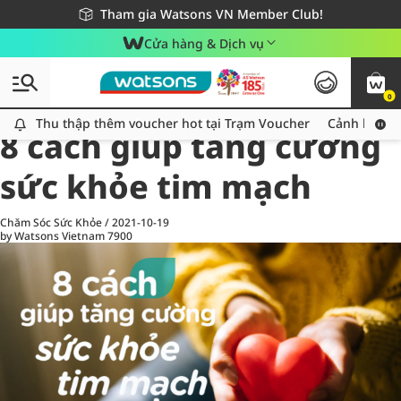
Giao hàng nhanh 24h - Áp dụng khu vực TP. Hồ Chí Minh
Miễn phí giao hàng cho đơn hàng từ 249,000Đ
Tham gia Watsons VN Member Club!
Cửa hàng & Dịch vụ
0
All
Chăm Sóc Cá Nhân
Ch
Thu thập thêm voucher hot tại Trạm Voucher
Thu thập thêm voucher hot tại Trạm Voucher
Cảnh báo An
8 cách giúp tăng cường
sức khỏe tim mạch
Chăm Sóc Sức Khỏe
/
2021-10-19
by Watsons Vietnam
7900