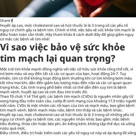
Share
Huyết áp cao, mức cholesterol cao và hút thuốc lá là 3 trong số các yếu tố
nguy cơ chính gây ra bệnh tim. Chính vì thế, việc bảo vệ sức khỏe tim mạch là
điều hoàn toàn cần thiết. Hãy tham khảo 8 cách dưới đây để giúp giảm nguy
cơ mắc các bệnh về tim nhé!
Vì sao việc bảo vệ sức khỏe
tim mạch lại quan trọng?
Một trái tim khỏe mạnh đồng nghĩa với việc sở hữu sức khỏe tổng thể tốt, vì
nó bơm máu và oxy đến tất cả các cơ quan của bạn, hoạt động 24-7. Tuy
nhiên, tim có thể không hoạt động bình thường khi cơ tim không bơm máu
tốt như mọi khi, dẫn đến giảm lưu lượng máu đến não và các cơ quan quan
trọng khác. Các tình trạng phổ biến nhất có thể dẫn đến suy tim là bệnh
mạch vành, huyết áp cao và cơn đau tim trước đó.
Theo Tổ chức Y tế Thế giới, các bệnh tim mạch (CVDs) là nguyên nhân gây tử
vong hàng đầu trên toàn cầu, cướp đi sinh mạng của khoảng 17,9 triệu người
mỗi năm. CVDs là một nhóm các rối loạn của tim và mạch máu, bao gồm bệnh
tim mạch vành, bệnh mạch máu não, bệnh tim thấp và các bệnh khác.
Huyết áp cao, mức cholesterol cao và hút thuốc lá là 3 trong số những yếu tố
nguy cơ chính gây ra bệnh tim, các nguyên nhân khác bao gồm: mắc bệnh
tiểu đường, thừa cân hoặc béo phì, ăn kiêng kém, không tập thể dục và uống
rượu quá mức.
Điều chỉnh, điều trị hoặc kiểm soát các yếu tố nguy cơ này và áp dụng lối sống