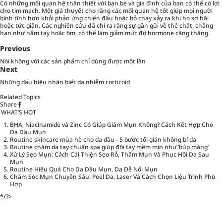
Có những mối quan hệ thân thiết với bạn bè và gia đình của bạn có thể có lợi
cho tim mạch. Một giả thuyết cho rằng các mối quan hệ tốt giúp mọi người
bình tĩnh hơn khỏi phản ứng chiến đấu hoặc bỏ chạy xảy ra khi họ sợ hãi
hoặc tức giận. Các nghiên cứu đã chỉ ra rằng sự gần gũi về thể chất, chẳng
hạn như nắm tay hoặc ôm, có thể làm giảm mức độ hormone căng thẳng.
Previous
Nói không với các sản phẩm chỉ dùng được một lần
Next
Những dấu hiệu nhận biết da nhiễm corticoid
Related Topics
Share
WHAT’S HOT
BHA, Niacinamide và Zinc Có Giúp Giảm Mụn Không? Cách Kết Hợp Cho
Da Dầu Mụn
Routine skincare mùa hè cho da dầu - 5 bước tối giản không bí da
Routine chăm da tay chuẩn spa giúp đôi tay mềm mịn như ‘búp măng’
Xử Lý Sẹo Mụn: Cách Cải Thiện Sẹo Rỗ, Thâm Mụn Và Phục Hồi Da Sau
Mụn
Routine Hiệu Quả Cho Da Dầu Mụn, Da Dễ Nổi Mụn
Chăm Sóc Mụn Chuyên Sâu: Peel Da, Laser Và Cách Chọn Liệu Trình Phù
Hợp
*/?>