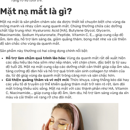
rạng rỡ và tươi trẻ.
Mặt nạ mắt là gì?
Mặt nạ mắt là sản phẩm chăm sóc da được thiết kế chuyên biệt cho vùng da
mỏng manh và nhạy cảm xung quanh mắt. Chúng thường chứa các dưỡng
chất tập trung như: Hyaluronic Acid (HA), Butylene Glycol, Glycerin,
Niacinamide, Sodium Hyaluronate, Peptide, Vitamin C, E,… giúp cung cấp độ
ẩm, làm dịu, hỗ trợ làm sáng da, giảm quầng thâm, bọng mắt nhẹ và cải thiện
độ săn chắc cho vùng da quanh mắt.
Sản phẩm này thường có hai công dụng chính nổi bật:
Hỗ trợ làm chậm quá trình lão hóa:
Vùng da quanh mắt rất dễ xuất hiện
các dấu hiệu lão hóa sớm như nếp nhăn, vết chân chim, đặc biệt là từ sau
độ tuổi 25. Mặt nạ mắt cung cấp các dưỡng chất cần thiết giúp cấp ẩm sâu,
tăng cường độ đàn hồi và hỗ trợ quá trình sản sinh collagen tự nhiên của
da, từ đó giúp vùng da quanh mắt trông căng mịn và săn chắc hơn.
Cải thiện quầng thâm và vẻ mệt mỏi:
Thức khuya, căng thẳng kéo dài hay
các yếu tố di truyền có thể khiến quầng thâm mắt trở nên rõ rệt, làm đôi
mắt trông thiếu sức sống. Mặt nạ mắt với các thành phần như HA, Vitamin
C, Niacinamide,… giúp cung cấp độ ẩm, làm dịu, hỗ trợ làm sáng vùng da xỉn
màu và cải thiện vẻ rạng rỡ cho đôi mắt.