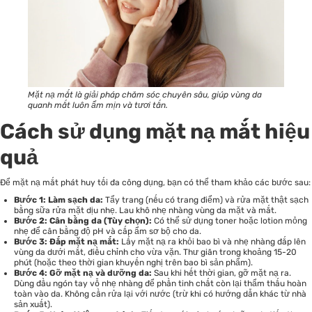
Mặt nạ mắt là giải pháp chăm sóc chuyên sâu, giúp vùng da
quanh mắt luôn ẩm mịn và tươi tắn.
Cách sử dụng mặt nạ mắt hiệu
quả
Để mặt nạ mắt phát huy tối đa công dụng, bạn có thể tham khảo các bước sau:
Bước 1: Làm sạch da:
Tẩy trang (nếu có trang điểm) và rửa mặt thật sạch
bằng sữa rửa mặt dịu nhẹ. Lau khô nhẹ nhàng vùng da mặt và mắt.
Bước 2: Cân bằng da (Tùy chọn):
Có thể sử dụng toner hoặc lotion mỏng
nhẹ để cân bằng độ pH và cấp ẩm sơ bộ cho da.
Bước 3: Đắp mặt nạ mắt:
Lấy mặt nạ ra khỏi bao bì và nhẹ nhàng đắp lên
vùng da dưới mắt, điều chỉnh cho vừa vặn. Thư giãn trong khoảng 15-20
phút (hoặc theo thời gian khuyến nghị trên bao bì sản phẩm).
Bước 4: Gỡ mặt nạ và dưỡng da:
Sau khi hết thời gian, gỡ mặt nạ ra.
Dùng đầu ngón tay vỗ nhẹ nhàng để phần tinh chất còn lại thẩm thấu hoàn
toàn vào da. Không cần rửa lại với nước (trừ khi có hướng dẫn khác từ nhà
sản xuất).