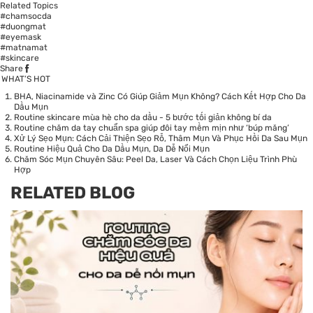
Related Topics
#chamsocda
#duongmat
#eyemask
#matnamat
#skincare
Share
WHAT’S HOT
BHA, Niacinamide và Zinc Có Giúp Giảm Mụn Không? Cách Kết Hợp Cho Da
Dầu Mụn
Routine skincare mùa hè cho da dầu - 5 bước tối giản không bí da
Routine chăm da tay chuẩn spa giúp đôi tay mềm mịn như ‘búp măng’
Xử Lý Sẹo Mụn: Cách Cải Thiện Sẹo Rỗ, Thâm Mụn Và Phục Hồi Da Sau Mụn
Routine Hiệu Quả Cho Da Dầu Mụn, Da Dễ Nổi Mụn
Chăm Sóc Mụn Chuyên Sâu: Peel Da, Laser Và Cách Chọn Liệu Trình Phù
Hợp
RELATED BLOG