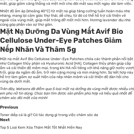
mắt, giúp giảm căng thẳng và mệt mỏi cho đôi mắt sau một ngày dài làm việc.
Nhiệt độ ấm áp (khoảng 40°C) từ mặt nạ giúp tăng cường tuần hoàn máu nhẹ
nhàng, mang lại cảm giác thư thái, dễ chịu, từ đó có thể hỗ trợ cải thiện vẻ
ngoài của vùng mắt, giúp mắt trông đỡ mệt mỏi hơn. Hương lavender dịu nhẹ
cũng góp phần vào sự thư giãn.
Mặt Nạ Dưỡng Da Vùng Mắt Avif Bio
Cellulose Under-Eye Patches Giảm
Nếp Nhăn Và Thâm 5g
Mặt nạ mắt Avif Bio Cellulose Under-Eye Patches chứa các thành phần nổi bật
như Collagen thủy phân và Hyaluronic Acid (HA). Collagen thủy phân giúp cấp
ẩm và cải thiện độ mềm mại, trong khi HA nổi tiếng với khả năng giữ nước vượt
trội, giúp da ngậm đủ ẩm, trở nên căng mọng và mịn màng hơn. Sự kết hợp này
hỗ trợ làm giảm sự xuất hiện của nếp nhăn mảnh và cải thiện độ đàn hồi cho
vùng da dưới mắt.
Trên đây, Watsons đã điểm qua
5 loại mặt nạ dưỡng da vùng mắt
được nhiều chị
em phụ nữ tin dùng. Chúc bạn tìm được sản phẩm phù hợp và hiệu quả nhất để
chăm sóc đôi mắt của mình!
Previous
Toner diếp cá là gì? Có tác dụng gì trong việc chăm sóc da
Next
Top 5 Loại Kem Xóa Thâm Mắt Tốt Nhất Hiện Nay