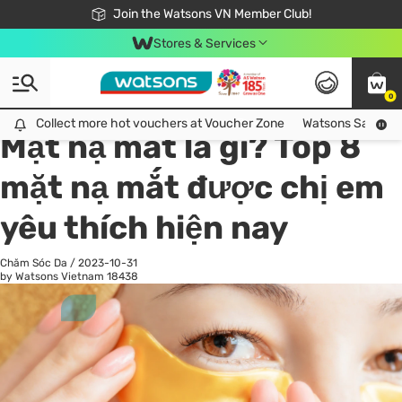
Free Shipping For Order From 249,000Đ
24h Fast delivery in Hồ Chí Minh City
Join the Watsons VN Member Club!
Stores & Services
0
All
Chăm Sóc Cá Nhân
Ch
Collect more hot vouchers at Voucher Zone
Collect more hot vouchers at Voucher Zone
Watsons Safety Al
Mặt nạ mắt là gì? Top 8
mặt nạ mắt được chị em
yêu thích hiện nay
Chăm Sóc Da
/
2023-10-31
by Watsons Vietnam
18438