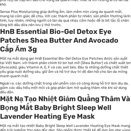
khô.
Sense Plus Moisturizing giúp dưỡng ẩm, làm mềm mịn vùng da quanh mắt,
mang lại cảm giác dễ chịu. Với các thành phần tự nhiên, sản phẩm thường lành
tính, tuy nhiên, những người có làn da quá nhạy cảm hoặc dễ bị bít tắc lỗ chân
lông bởi dầu dừa nên lưu ý thử trước.
HnB Essential Bio-Gel Detox Eye
Patches Shea Butter And Avocado
Cấp Ẩm 3g
Mặt nạ mắt dạng gel HnB Essential Bio-Gel Detox Eye Patches được sản xuất
tại Việt Nam, với thành phần chính từ bơ hạt mỡ (Shea Butter) và chiết xuất bơ
(Avocado), giàu Vitamin A, E, F và các axit béo. Đây là những dưỡng chất thiết
yếu giúp nuôi dưỡng sâu, giữ ẩm và hỗ trợ duy trì độ đàn hồi cho làn da mỏng
manh quanh mắt.
Ngoài ra, các dưỡng chất trong sản phẩm còn có công dụng hỗ trợ làm dịu da,
giảm các dấu hiệu mệt mỏi và góp phần làm mờ quầng thâm nhẹ khi sử dụng
đều đặn.
Mặt Nạ Tạo Nhiệt Giảm Quầng Thâm Và
Bọng Mắt Baby Bright Sleep Well
Lavender Heating Eye Mask
Mặt nạ mắt tạo nhiệt Baby Bright Sleep Well Lavender Heating Eye Mask mang
đến trải nghiệm thư giãn độc đáo. Sản phẩm được thiết kế để làm ấm nhẹ vùng