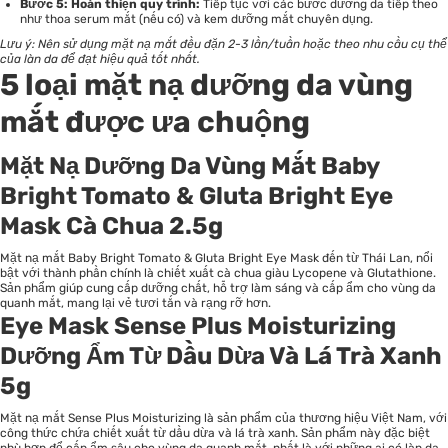
Bước 5: Hoàn thiện quy trình:
Tiếp tục với các bước dưỡng da tiếp theo
như thoa serum mắt (nếu có) và kem dưỡng mắt chuyên dụng.
Lưu ý: Nên sử dụng mặt nạ mắt đều đặn 2-3 lần/tuần hoặc theo nhu cầu cụ thể
của làn da để đạt hiệu quả tốt nhất.
5 loại mặt nạ dưỡng da vùng
mắt được ưa chuộng
Mặt Nạ Dưỡng Da Vùng Mắt Baby
Bright Tomato & Gluta Bright Eye
Mask Cà Chua 2.5g
Mặt nạ mắt Baby Bright Tomato & Gluta Bright Eye Mask đến từ Thái Lan, nổi
bật với thành phần chính là chiết xuất cà chua giàu Lycopene và Glutathione.
Sản phẩm giúp cung cấp dưỡng chất, hỗ trợ làm sáng và cấp ẩm cho vùng da
quanh mắt, mang lại vẻ tươi tắn và rạng rỡ hơn.
Eye Mask Sense Plus Moisturizing
Dưỡng Ẩm Từ Dầu Dừa Và Lá Trà Xanh
5g
Mặt nạ mắt Sense Plus Moisturizing là sản phẩm của thương hiệu Việt Nam, với
công thức chứa chiết xuất từ dầu dừa và lá trà xanh. Sản phẩm này đặc biệt
phù hợp để cấp ẩm sâu cho vùng da quanh mắt, nhất là với những ai có làn da