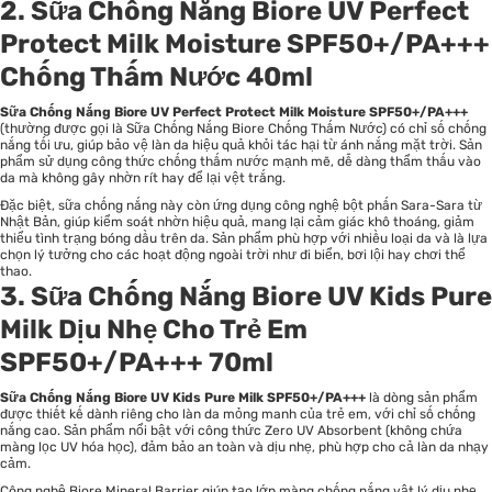
2. Sữa Chống Nắng Biore UV Perfect
Protect Milk Moisture SPF50+/PA+++
Chống Thấm Nước 40ml
Sữa Chống Nắng Biore UV Perfect Protect Milk Moisture SPF50+/PA+++
(thường được gọi là Sữa Chống Nắng Biore Chống Thấm Nước) có chỉ số chống
nắng tối ưu, giúp bảo vệ làn da hiệu quả khỏi tác hại từ ánh nắng mặt trời. Sản
phẩm sử dụng công thức chống thấm nước mạnh mẽ, dễ dàng thẩm thấu vào
da mà không gây nhờn rít hay để lại vệt trắng.
Đặc biệt, sữa chống nắng này còn ứng dụng công nghệ bột phấn Sara-Sara từ
Nhật Bản, giúp kiểm soát nhờn hiệu quả, mang lại cảm giác khô thoáng, giảm
thiểu tình trạng bóng dầu trên da. Sản phẩm phù hợp với nhiều loại da và là lựa
chọn lý tưởng cho các hoạt động ngoài trời như đi biển, bơi lội hay chơi thể
thao.
3. Sữa Chống Nắng Biore UV Kids Pure
Milk Dịu Nhẹ Cho Trẻ Em
SPF50+/PA+++ 70ml
Sữa Chống Nắng Biore UV Kids Pure Milk SPF50+/PA+++
là dòng sản phẩm
được thiết kế dành riêng cho làn da mỏng manh của trẻ em, với chỉ số chống
nắng cao. Sản phẩm nổi bật với công thức Zero UV Absorbent (không chứa
màng lọc UV hóa học), đảm bảo an toàn và dịu nhẹ, phù hợp cho cả làn da nhạy
cảm.
Công nghệ Biore Mineral Barrier giúp tạo lớp màng chống nắng vật lý dịu nhẹ,