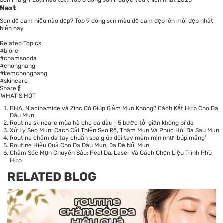
Son lì là gì? Loại nào tốt? Top 5 dòng son lì được yêu thích nhất 2023
Next
Son đỏ cam hiệu nào đẹp? Top 9 dòng son màu đỏ cam đẹp lên môi đẹp nhất
hiện nay
Related Topics
#biore
#chamsocda
#chongnang
#kemchongnang
#skincare
Share
WHAT’S HOT
BHA, Niacinamide và Zinc Có Giúp Giảm Mụn Không? Cách Kết Hợp Cho Da
Dầu Mụn
Routine skincare mùa hè cho da dầu - 5 bước tối giản không bí da
Xử Lý Sẹo Mụn: Cách Cải Thiện Sẹo Rỗ, Thâm Mụn Và Phục Hồi Da Sau Mụn
Routine chăm da tay chuẩn spa giúp đôi tay mềm mịn như ‘búp măng’
Routine Hiệu Quả Cho Da Dầu Mụn, Da Dễ Nổi Mụn
Chăm Sóc Mụn Chuyên Sâu: Peel Da, Laser Và Cách Chọn Liệu Trình Phù
Hợp
RELATED BLOG