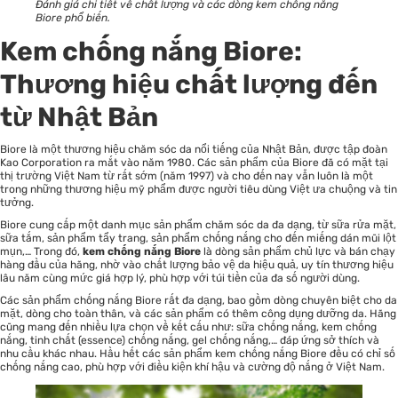
Đánh giá chi tiết về chất lượng và các dòng kem chống nắng
Biore phổ biến.
Kem chống nắng Biore:
Thương hiệu chất lượng đến
từ Nhật Bản
Biore là một thương hiệu chăm sóc da nổi tiếng của Nhật Bản, được tập đoàn
Kao Corporation ra mắt vào năm 1980. Các sản phẩm của Biore đã có mặt tại
thị trường Việt Nam từ rất sớm (năm 1997) và cho đến nay vẫn luôn là một
trong những thương hiệu mỹ phẩm được người tiêu dùng Việt ưa chuộng và tin
tưởng.
Biore cung cấp một danh mục sản phẩm chăm sóc da đa dạng, từ sữa rửa mặt,
sữa tắm, sản phẩm tẩy trang,
sản phẩm chống nắng
cho đến miếng dán mũi lột
mụn,… Trong đó,
kem chống nắng Biore
là dòng sản phẩm chủ lực và bán chạy
hàng đầu của hãng, nhờ vào chất lượng bảo vệ da hiệu quả, uy tín thương hiệu
lâu năm cùng mức giá hợp lý, phù hợp với túi tiền của đa số người dùng.
Các sản phẩm chống nắng Biore rất đa dạng, bao gồm dòng chuyên biệt cho da
mặt, dòng cho toàn thân, và các sản phẩm có thêm công dụng dưỡng da. Hãng
cũng mang đến nhiều lựa chọn về kết cấu như: sữa chống nắng, kem chống
nắng, tinh chất (essence) chống nắng, gel chống nắng,… đáp ứng sở thích và
nhu cầu khác nhau. Hầu hết các sản phẩm kem chống nắng Biore đều có chỉ số
chống nắng cao, phù hợp với điều kiện khí hậu và cường độ nắng ở Việt Nam.