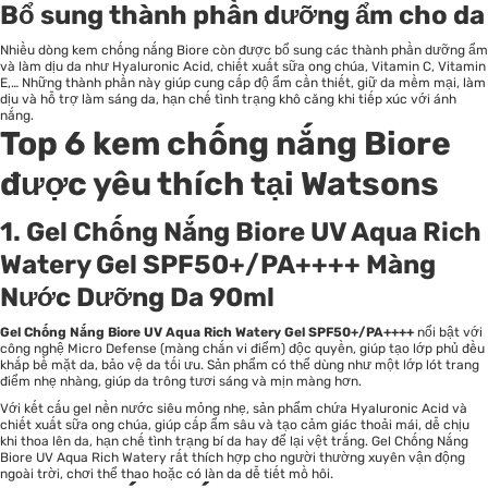
Bổ sung thành phần dưỡng ẩm cho da
Nhiều dòng kem chống nắng Biore còn được bổ sung các thành phần dưỡng ẩm
và làm dịu da như Hyaluronic Acid, chiết xuất sữa ong chúa, Vitamin C, Vitamin
E,… Những thành phần này giúp cung cấp độ ẩm cần thiết, giữ da mềm mại, làm
dịu và hỗ trợ làm sáng da, hạn chế tình trạng khô căng khi tiếp xúc với ánh
nắng.
Top 6 kem chống nắng Biore
được yêu thích tại Watsons
1. Gel Chống Nắng Biore UV Aqua Rich
Watery Gel SPF50+/PA++++ Màng
Nước Dưỡng Da 90ml
Gel Chống Nắng Biore UV Aqua Rich Watery Gel SPF50+/PA++++
nổi bật với
công nghệ Micro Defense (màng chắn vi điểm) độc quyền, giúp tạo lớp phủ đều
khắp bề mặt da, bảo vệ da tối ưu. Sản phẩm có thể dùng như một lớp lót trang
điểm nhẹ nhàng, giúp da trông tươi sáng và mịn màng hơn.
Với kết cấu gel nền nước siêu mỏng nhẹ, sản phẩm chứa Hyaluronic Acid và
chiết xuất sữa ong chúa, giúp cấp ẩm sâu và tạo cảm giác thoải mái, dễ chịu
khi thoa lên da, hạn chế tình trạng bí da hay để lại vệt trắng. Gel Chống Nắng
Biore UV Aqua Rich Watery rất thích hợp cho người thường xuyên vận động
ngoài trời, chơi thể thao hoặc có làn da dễ tiết mồ hôi.