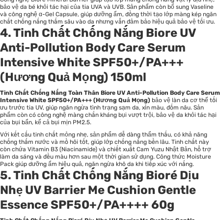
bảo vệ da bé khỏi tác hại của tia UVA và UVB. Sản phẩm còn bổ sung Vaseline
và công nghệ α-Gel Capsule, giúp dưỡng ẩm, đồng thời tạo lớp màng kép ngăn
chất chống nắng thấm sâu vào da nhưng vẫn đảm bảo hiệu quả bảo vệ tối ưu.
4. Tinh Chất Chống Nắng Biore UV
Anti-Pollution Body Care Serum
Intensive White SPF50+/PA+++
(Hương Quả Mọng) 150ml
Tinh Chất Chống Nắng Toàn Thân Biore UV Anti-Pollution Body Care Serum
Intensive White SPF50+/PA+++ (Hương Quả Mọng)
bảo vệ làn da cơ thể tối
ưu trước tia UV, giúp ngăn ngừa tình trạng sạm da, xỉn màu, đốm nâu. Sản
phẩm còn có công nghệ màng chắn kháng bụi vượt trội, bảo vệ da khỏi tác hại
của bụi bẩn, kể cả bụi mịn PM2.5.
Với kết cấu tinh chất mỏng nhẹ, sản phẩm dễ dàng thẩm thấu, có khả năng
chống thấm nước và mồ hôi tốt, giúp lớp chống nắng bền lâu. Tinh chất này
còn chứa Vitamin B3 (Niacinamide) và chiết xuất Cam Yuzu Nhật Bản, hỗ trợ
làm da sáng và đều màu hơn sau một thời gian sử dụng. Công thức Moisture
Pack giúp dưỡng ẩm hiệu quả, ngăn ngừa khô da khi tiếp xúc với nắng.
5. Tinh Chất Chống Nắng Bioré Dịu
Nhẹ UV Barrier Me Cushion Gentle
Essence SPF50+/PA++++ 60g