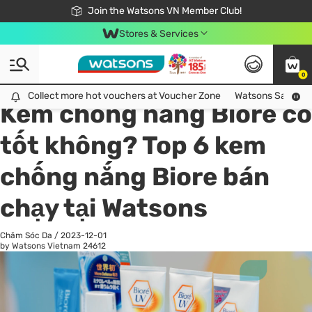
Free Shipping For Order From 249,000Đ
24h Fast delivery in Hồ Chí Minh City
Join the Watsons VN Member Club!
Stores & Services
0
All
Chăm Sóc Cá Nhân
Ch
Collect more hot vouchers at Voucher Zone
Collect more hot vouchers at Voucher Zone
Watsons Safety Al
Kem chống nắng Biore có
tốt không? Top 6 kem
chống nắng Biore bán
chạy tại Watsons
Chăm Sóc Da
/
2023-12-01
by Watsons Vietnam
24612