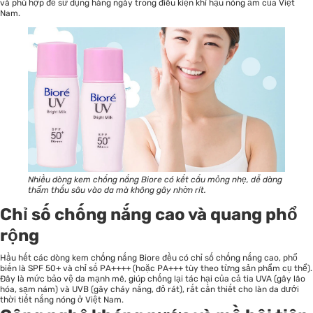
và phù hợp để sử dụng hàng ngày trong điều kiện khí hậu nóng ẩm của Việt
Nam.
Nhiều dòng kem chống nắng Biore có kết cấu mỏng nhẹ, dễ dàng
thẩm thấu sâu vào da mà không gây nhờn rít.
Chỉ số chống nắng cao và quang phổ
rộng
Hầu hết các dòng kem chống nắng Biore đều có chỉ số chống nắng cao, phổ
biến là SPF 50+ và chỉ số PA++++ (hoặc PA+++ tùy theo từng sản phẩm cụ thể).
Đây là mức bảo vệ da mạnh mẽ, giúp chống lại tác hại của cả tia UVA (gây lão
hóa, sạm nám) và UVB (gây cháy nắng, đỏ rát), rất cần thiết cho làn da dưới
thời tiết nắng nóng ở Việt Nam.