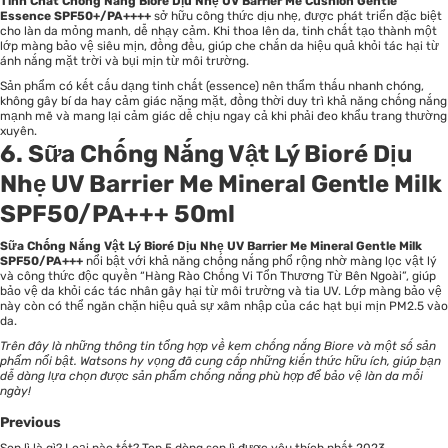
Tinh Chất Chống Nắng Bioré Dịu Nhẹ UV Barrier Me Cushion Gentle
Essence SPF50+/PA++++
sở hữu công thức dịu nhẹ, được phát triển đặc biệt
cho làn da mỏng manh, dễ nhạy cảm. Khi thoa lên da, tinh chất tạo thành một
lớp màng bảo vệ siêu mịn, đồng đều, giúp che chắn da hiệu quả khỏi tác hại từ
ánh nắng mặt trời và bụi mịn từ môi trường.
Sản phẩm có kết cấu dạng tinh chất (essence) nên thẩm thấu nhanh chóng,
không gây bí da hay cảm giác nặng mặt, đồng thời duy trì khả năng chống nắng
mạnh mẽ và mang lại cảm giác dễ chịu ngay cả khi phải đeo khẩu trang thường
xuyên.
6. Sữa Chống Nắng Vật Lý Bioré Dịu
Nhẹ UV Barrier Me Mineral Gentle Milk
SPF50/PA+++ 50ml
Sữa Chống Nắng Vật Lý Bioré Dịu Nhẹ UV Barrier Me Mineral Gentle Milk
SPF50/PA+++
nổi bật với khả năng chống nắng phổ rộng nhờ màng lọc vật lý
và công thức độc quyền “Hàng Rào Chống Vi Tổn Thương Từ Bên Ngoài”, giúp
bảo vệ da khỏi các tác nhân gây hại từ môi trường và tia UV. Lớp màng bảo vệ
này còn có thể ngăn chặn hiệu quả sự xâm nhập của các hạt bụi mịn PM2.5 vào
da.
Trên đây là những thông tin tổng hợp về
kem chống nắng Biore
và một số sản
phẩm nổi bật.
Watsons
hy vọng đã cung cấp những kiến thức hữu ích, giúp bạn
dễ dàng lựa chọn được sản phẩm chống nắng phù hợp để bảo vệ làn da mỗi
ngày!
Previous