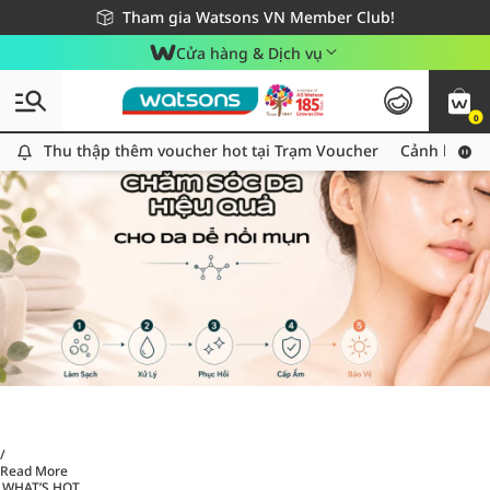
Giao hàng nhanh 24h - Áp dụng khu vực TP. Hồ Chí Minh
Miễn phí giao hàng cho đơn hàng từ 249,000Đ
Tham gia Watsons VN Member Club!
Cửa hàng & Dịch vụ
0
Thu thập thêm voucher hot tại Trạm Voucher
Thu thập thêm voucher hot tại Trạm Voucher
Cảnh báo An
/
Read More
WHAT’S HOT