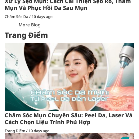
Xử Lý Sẹo Mụn: Cách Cải Thiện Sẹo Rỗ, Thâm
Mụn Và Phục Hồi Da Sau Mụn
Chăm Sóc Da
/
10 days ago
More Blog
Trang Điểm
Chăm Sóc Mụn Chuyên Sâu: Peel Da, Laser Và
Cách Chọn Liệu Trình Phù Hợp
Trang Điểm
/
10 days ago