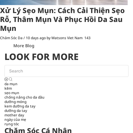
Xử Lý Sẹo Mụn: Cách Cải Thiện Sẹo
Rỗ, Thâm Mụn Và Phục Hồi Da Sau
Mụn
Chăm Sóc Da
/
10 days ago
by Watsons Viet Nam
143
More Blog
LOOK FOR MORE
da mụn
kẽm
sẹo mụn
chống nắng cho da dầu
dưỡng móng
kem dưỡng da tay
dưỡng da tay
mother day
ngày của mẹ
rụng tóc
Chăm Sóc Cá Nhân