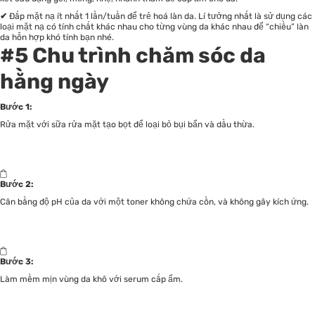
✔
Đắp mặt nạ ít nhất 1 lần/tuần để trẻ hoá làn da. Lí tưởng nhất là sử dụng các
loại mặt nạ có tính chất khác nhau cho từng vùng da khác nhau để “chiều” làn
da hỗn hợp khó tính bạn nhé.
#5
Chu trình chăm sóc da
hằng ngày
Bước 1:
Rửa mặt với sữa rửa mặt tạo bọt để loại bỏ bụi bẩn và dầu thừa.
Bước 2:
Cân bằng độ pH của da với một toner không chứa cồn, và không gây kích ứng.
Bước 3:
Làm mềm mịn vùng da khô với serum cấp ẩm.