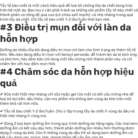
Tẩy tế bào chết là một cách hiệu quả để loại bỏ những lớp da chết bong tróc
trên bề mặt da. Bạn lưu ý cần phải tránh xa những sản phẩm tẩy tế bào chết có
thành phần và nồng độ quá cao (có chứa axit mạnh), và nhẹ nhàng trong quá
trình tẩy da chết. Chỉ tẩy tế bào chết 1-2 lần/tuần thôi bạn nhé.
#3 Điều trị mụn đối với làn da
hỗn hợp
Dưỡng da nhiều lớp khi đang điều trị mụn chỉ làm cho tình trạng da thêm tồi tệ
hơn. Nếu bạn đang điều trị mụn với benzyl peroxide, để tránh làn da bị kích ứng
và khô hơn, hãy đảm bảo chỉ dùng một liều lượng nhỏ thành phần này và chỉ
chấm lên vết hay đốm mụn thôi.
#4
Chăm sóc da hỗn hợp hiệu
quả
✔
Rửa mặt thật nhẹ nhàng với sữa hoặc gel rửa mặt có kết cấu mỏng nhẹ để
loại bỏ bụi bẩn, dầu thừa, cặn mỹ phẩm mà không làm vùng da khô trên mặt
thêm khô rát hơn nữa.
✔
Tẩy tế bào chết 1-2 lần/tuần. Chú ý tập trung tẩy da chết ở vùng da dầu và
thật nhẹ nhàng ở vùng má.
✔
Dùng 2 loại kem dưỡng ẩm trong quy trình dưỡng da hằng ngày. Các loại kem
dưỡng ẩm có kết cấu dày hơn, thành phần dưỡng ẩm nhiều hơn thường được
dùng ở vùng da khô. Còn ở những vùng da dầu thì sử dụng kem dưỡng ẩm có
kết cấu dạng gel, mỏng, nhẹ, nhanh thấm để cấp ẩm cho da.