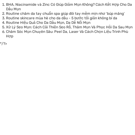
BHA, Niacinamide và Zinc Có Giúp Giảm Mụn Không? Cách Kết Hợp Cho Da
Dầu Mụn
Routine chăm da tay chuẩn spa giúp đôi tay mềm mịn như ‘búp măng’
Routine skincare mùa hè cho da dầu - 5 bước tối giản không bí da
Routine Hiệu Quả Cho Da Dầu Mụn, Da Dễ Nổi Mụn
Xử Lý Sẹo Mụn: Cách Cải Thiện Sẹo Rỗ, Thâm Mụn Và Phục Hồi Da Sau Mụn
Chăm Sóc Mụn Chuyên Sâu: Peel Da, Laser Và Cách Chọn Liệu Trình Phù
Hợp
*/?>