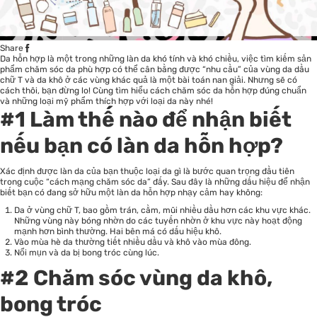
Share
Da hỗn hợp là một trong những làn da khó tính và khó chiều, việc tìm kiếm sản
phẩm chăm sóc da phù hợp có thể cân bằng được “nhu cầu” của vùng da dầu
chữ T và da khô ở các vùng khác quả là một bài toán nan giải. Nhưng sẽ có
cách thôi, bạn đừng lo! Cùng tìm hiểu cách chăm sóc da hỗn hợp đúng chuẩn
và những loại mỹ phẩm thích hợp với loại da này nhé!
#1 Làm thế nào để nhận biết
nếu bạn có làn da hỗn hợp?
Xác định được làn da của bạn thuộc loại da gì là bước quan trọng đầu tiên
trong cuộc “cách mạng chăm sóc da” đấy. Sau đây là những dấu hiệu để nhận
biết bạn có đang sở hữu một làn da hỗn hợp nhạy cảm hay không:
Da ở vùng chữ T, bao gồm trán, cằm, mũi nhiều dầu hơn các khu vực khác.
Những vùng này bóng nhờn do các tuyến nhờn ở khu vực này hoạt động
mạnh hơn bình thường. Hai bên má có dấu hiệu khô.
Vào mùa hè da thường tiết nhiều dầu và khô vào mùa đông.
Nổi mụn và da bị bong tróc cùng lúc.
#2 Chăm sóc vùng da khô,
bong tróc