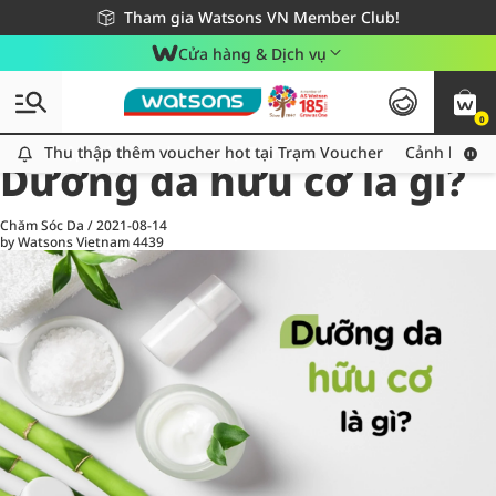
Giao hàng nhanh 24h - Áp dụng khu vực TP. Hồ Chí Minh
Miễn phí giao hàng cho đơn hàng từ 249,000Đ
Tham gia Watsons VN Member Club!
Cửa hàng & Dịch vụ
0
All
Chăm Sóc Cá Nhân
Ch
Thu thập thêm voucher hot tại Trạm Voucher
Thu thập thêm voucher hot tại Trạm Voucher
Cảnh báo An
Dưỡng da hữu cơ là gì?
Chăm Sóc Da
/
2021-08-14
by Watsons Vietnam
4439