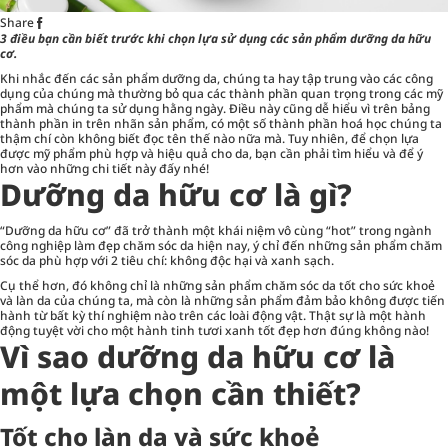
Share
3 điều bạn cần biết trước khi chọn lựa sử dụng các sản phẩm dưỡng da hữu
cơ.
Khi nhắc đến các sản phẩm dưỡng da, chúng ta hay tập trung vào các công
dụng của chúng mà thường bỏ qua các thành phần quan trọng trong các mỹ
phẩm mà chúng ta sử dụng hằng ngày. Điều này cũng dễ hiểu vì trên bảng
thành phần in trên nhãn sản phẩm, có một số thành phần hoá học chúng ta
thậm chí còn không biết đọc tên thế nào nữa mà. Tuy nhiên, để chọn lựa
được mỹ phẩm phù hợp và hiệu quả cho da, bạn cần phải tìm hiểu và để ý
hơn vào những chi tiết này đấy nhé!
Dưỡng da hữu cơ là gì?
“Dưỡng da hữu cơ” đã trở thành một khái niệm vô cùng “hot” trong ngành
công nghiệp làm đẹp chăm sóc da hiện nay, ý chỉ đến những sản phẩm chăm
sóc da phù hợp với 2 tiêu chí: không độc hại và xanh sạch.
Cụ thể hơn, đó không chỉ là những sản phẩm chăm sóc da tốt cho sức khoẻ
và làn da của chúng ta, mà còn là những sản phẩm đảm bảo không được tiến
hành từ bất kỳ thí nghiệm nào trên các loài động vật. Thật sự là một hành
động tuyệt vời cho một hành tinh tươi xanh tốt đẹp hơn đúng không nào!
Vì sao dưỡng da hữu cơ là
một lựa chọn cần thiết?
Tốt cho làn da và sức khoẻ