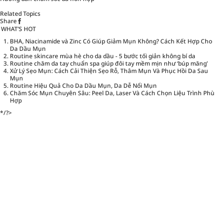
Related Topics
Share
WHAT’S HOT
BHA, Niacinamide và Zinc Có Giúp Giảm Mụn Không? Cách Kết Hợp Cho
Da Dầu Mụn
Routine skincare mùa hè cho da dầu - 5 bước tối giản không bí da
Routine chăm da tay chuẩn spa giúp đôi tay mềm mịn như ‘búp măng’
Xử Lý Sẹo Mụn: Cách Cải Thiện Sẹo Rỗ, Thâm Mụn Và Phục Hồi Da Sau
Mụn
Routine Hiệu Quả Cho Da Dầu Mụn, Da Dễ Nổi Mụn
Chăm Sóc Mụn Chuyên Sâu: Peel Da, Laser Và Cách Chọn Liệu Trình Phù
Hợp
*/?>