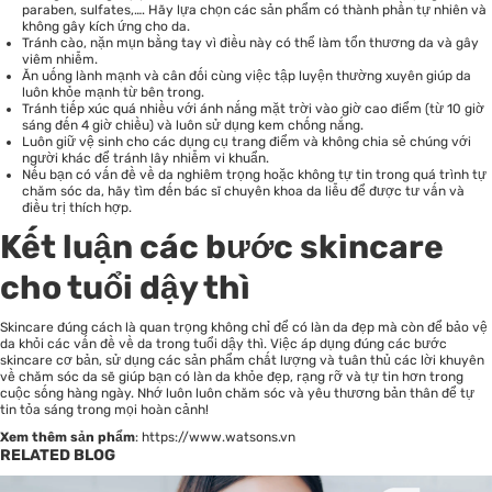
paraben, sulfates,…. Hãy lựa chọn các sản phẩm có thành phần tự nhiên và
không gây kích ứng cho da.
Tránh cào, nặn mụn bằng tay vì điều này có thể làm tổn thương da và gây
viêm nhiễm.
Ăn uống lành mạnh và cân đối cùng việc tập luyện thường xuyên giúp da
luôn khỏe mạnh từ bên trong.
Tránh tiếp xúc quá nhiều với ánh nắng mặt trời vào giờ cao điểm (từ 10 giờ
sáng đến 4 giờ chiều) và luôn sử dụng kem chống nắng.
Luôn giữ vệ sinh cho các dụng cụ trang điểm và không chia sẻ chúng với
người khác để tránh lây nhiễm vi khuẩn.
Nếu bạn có vấn đề về da nghiêm trọng hoặc không tự tin trong quá trình tự
chăm sóc da, hãy tìm đến bác sĩ chuyên khoa da liễu để được tư vấn và
điều trị thích hợp.
Kết luận các bước skincare
cho tuổi dậy thì
Skincare đúng cách là quan trọng không chỉ để có làn da đẹp mà còn để bảo vệ
da khỏi các vấn đề về da trong tuổi dậy thì. Việc áp dụng đúng các bước
skincare cơ bản, sử dụng các sản phẩm chất lượng và tuân thủ các lời khuyên
về chăm sóc da sẽ giúp bạn có làn da khỏe đẹp, rạng rỡ và tự tin hơn trong
cuộc sống hàng ngày. Nhớ luôn luôn chăm sóc và yêu thương bản thân để tự
tin tỏa sáng trong mọi hoàn cảnh!
Xem thêm sản phẩm
:
https://www.watsons.vn
RELATED BLOG