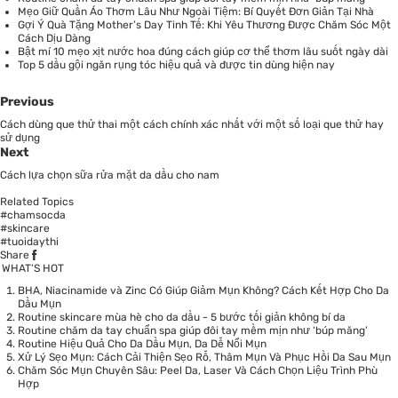
Mẹo Giữ Quần Áo Thơm Lâu Như Ngoài Tiệm: Bí Quyết Đơn Giản Tại Nhà
Gợi Ý Quà Tặng Mother’s Day Tinh Tế: Khi Yêu Thương Được Chăm Sóc Một
Cách Dịu Dàng
Bật mí 10 mẹo xịt nước hoa đúng cách giúp cơ thể thơm lâu suốt ngày dài
Top 5 dầu gội ngăn rụng tóc hiệu quả và được tin dùng hiện nay
Previous
Cách dùng que thử thai một cách chính xác nhất với một số loại que thử hay
sử dụng
Next
Cách lựa chọn sữa rửa mặt da dầu cho nam
Related Topics
#chamsocda
#skincare
#tuoidaythi
Share
WHAT’S HOT
BHA, Niacinamide và Zinc Có Giúp Giảm Mụn Không? Cách Kết Hợp Cho Da
Dầu Mụn
Routine skincare mùa hè cho da dầu - 5 bước tối giản không bí da
Routine chăm da tay chuẩn spa giúp đôi tay mềm mịn như ‘búp măng’
Routine Hiệu Quả Cho Da Dầu Mụn, Da Dễ Nổi Mụn
Xử Lý Sẹo Mụn: Cách Cải Thiện Sẹo Rỗ, Thâm Mụn Và Phục Hồi Da Sau Mụn
Chăm Sóc Mụn Chuyên Sâu: Peel Da, Laser Và Cách Chọn Liệu Trình Phù
Hợp