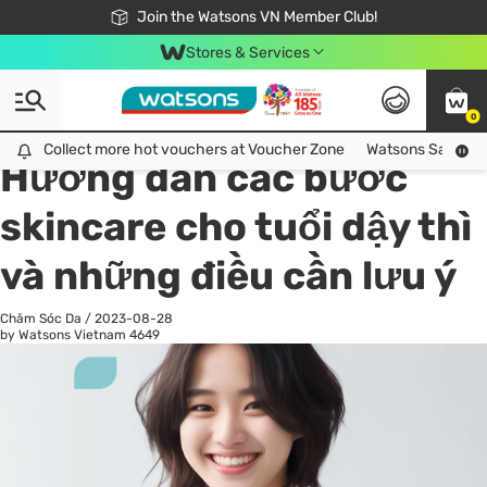
Free Shipping For Order From 249,000Đ
24h Fast delivery in Hồ Chí Minh City
Join the Watsons VN Member Club!
Stores & Services
0
All
Chăm Sóc Cá Nhân
Ch
Collect more hot vouchers at Voucher Zone
Collect more hot vouchers at Voucher Zone
Watsons Safety Al
Hướng dẫn các bước
skincare cho tuổi dậy thì
và những điều cần lưu ý
Chăm Sóc Da
/
2023-08-28
by Watsons Vietnam
4649