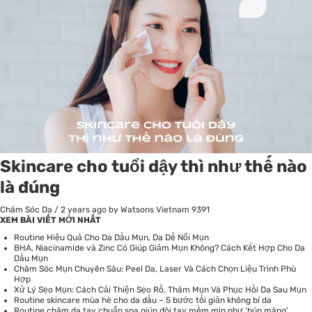
Skincare cho tuổi dậy thì như thế nào
là đúng
Chăm Sóc Da
/
2 years ago
by Watsons Vietnam
9391
XEM BÀI VIẾT MỚI NHẤT
Routine Hiệu Quả Cho Da Dầu Mụn, Da Dễ Nổi Mụn
BHA, Niacinamide và Zinc Có Giúp Giảm Mụn Không? Cách Kết Hợp Cho Da
Dầu Mụn
Chăm Sóc Mụn Chuyên Sâu: Peel Da, Laser Và Cách Chọn Liệu Trình Phù
Hợp
Xử Lý Sẹo Mụn: Cách Cải Thiện Sẹo Rỗ, Thâm Mụn Và Phục Hồi Da Sau Mụn
Routine skincare mùa hè cho da dầu – 5 bước tối giản không bí da
Routine chăm da tay chuẩn spa giúp đôi tay mềm mịn như ‘búp măng’