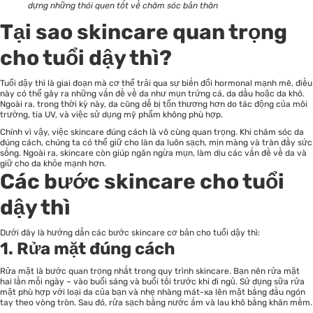
dựng những thói quen tốt về chăm sóc bản thân
Tại sao skincare quan trọng
cho tuổi dậy thì?
Tuổi dậy thì là giai đoạn mà cơ thể trải qua sự biến đổi hormonal mạnh mẽ, điều
này có thể gây ra những vấn đề về da như mụn trứng cá, da dầu hoặc da khô.
Ngoài ra, trong thời kỳ này, da cũng dễ bị tổn thương hơn do tác động của môi
trường, tia UV, và việc sử dụng mỹ phẩm không phù hợp.
Chính vì vậy, việc skincare đúng cách là vô cùng quan trọng. Khi chăm sóc da
đúng cách, chúng ta có thể giữ cho làn da luôn sạch, mịn màng và tràn đầy sức
sống. Ngoài ra, skincare còn giúp ngăn ngừa mụn, làm dịu các vấn đề về da và
giữ cho da khỏe mạnh hơn.
Các bước skincare cho tuổi
dậy thì
Dưới đây là hướng dẫn các bước skincare cơ bản cho tuổi dậy thì:
1. Rửa mặt đúng cách
Rửa mặt
là bước quan trọng nhất trong quy trình skincare. Bạn nên rửa mặt
hai lần mỗi ngày – vào buổi sáng và buổi tối trước khi đi ngủ. Sử dụng sữa rửa
mặt phù hợp với loại da của bạn và nhẹ nhàng mát-xa lên mặt bằng đầu ngón
tay theo vòng tròn. Sau đó, rửa sạch bằng nước ấm và lau khô bằng khăn mềm.