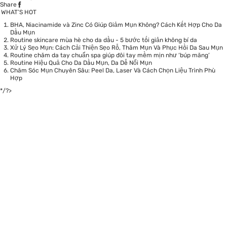
Share
WHAT’S HOT
BHA, Niacinamide và Zinc Có Giúp Giảm Mụn Không? Cách Kết Hợp Cho Da
Dầu Mụn
Routine skincare mùa hè cho da dầu - 5 bước tối giản không bí da
Xử Lý Sẹo Mụn: Cách Cải Thiện Sẹo Rỗ, Thâm Mụn Và Phục Hồi Da Sau Mụn
Routine chăm da tay chuẩn spa giúp đôi tay mềm mịn như ‘búp măng’
Routine Hiệu Quả Cho Da Dầu Mụn, Da Dễ Nổi Mụn
Chăm Sóc Mụn Chuyên Sâu: Peel Da, Laser Và Cách Chọn Liệu Trình Phù
Hợp
*/?>