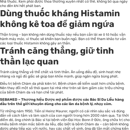
Nhà thuốc. Kem phải được thoa thường xuyên nhất có thể, không bỏ qua ngày
cho đến khi hết phát ban.
Dùng thuốc kháng Histamin
không kê toa để giảm ngứa
Thận trọng – bạn không nên dùng thuốc này nếu bạn cần lái xe ô tô hoặc vận
hành máy móc, vì thuốc sẽ khiến bạn buồn ngủ. Bạn có thể tham khảo tư vấn
các loại thuốc Histamin không gây an thần.
Tránh căng thẳng, giữ tinh
thần lạc quan
Tránh căng thẳng về thể chất và tinh thần. Ăn uống điều độ, sinh hoạt nhẹ
nhàng và ngủ đủ giấc sẽ giúp bạn khỏe mạnh, giúp ngăn ngừa bùng phát.
Điều trị bệnh Chàm da phải kiên trì. Bệnh chàm dễ kiểm soát hơn chữa bệnh.
Nên thay đổi một số thói quen tại nhà như trên sẽ làm giảm các triệu chứng
của bệnh Chàm da và hạn chế tái phát.
SEBAMED – Thương hiệu Dược mỹ phẩm được các Bác Sĩ Da Liễu hàng
đầu trên thế giới khuyên dùng cho các làn da bệnh lý, nhạy cảm.
Từ những năm 1950, Tiến sĩ Heinz Maurer, người có cái nhìn sâu sắc và đúng
đắn về cách tắm và làm sạch của con người trong hơn 2000 năm qua. Tại thời
điểm đó, ông chính là Bác sĩ tại bệnh viện Đại Học Bonn ở Đức, ông chữa trị cho
nhiều bệnh nhân mắc bệnh da liễu, đặc biệt là bệnh Chàm da – căn bệnh không
được phép tiếp xúc với nước, hay các chất vệ sinh, ông đã tận mắt chứng kiến