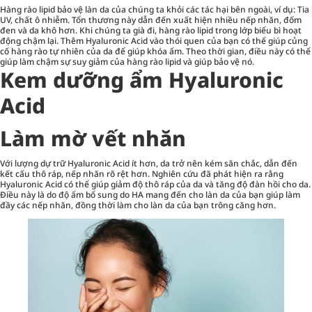
Hàng rào lipid bảo vệ làn da của chúng ta khỏi các tác hại bên ngoài, ví dụ: Tia
UV, chất ô nhiễm. Tổn thương này dẫn đến xuất hiện nhiều nếp nhăn, đốm
đen và da khô hơn. Khi chúng ta già đi, hàng rào lipid trong lớp biểu bì hoạt
động chậm lại. Thêm Hyaluronic Acid vào thói quen của bạn có thể giúp củng
cố hàng rào tự nhiên của da để giúp khóa ẩm. Theo thời gian, điều này có thể
giúp làm chậm sự suy giảm của hàng rào lipid và giúp bảo vệ nó.
Kem dưỡng ẩm Hyaluronic
Acid
Làm mờ vết nhăn
Với lượng dự trữ Hyaluronic Acid ít hơn, da trở nên kém săn chắc, dẫn đến
kết cấu thô ráp, nếp nhăn rõ rệt hơn. Nghiên cứu đã phát hiện ra rằng
Hyaluronic Acid có thể giúp giảm độ thô ráp của da và tăng độ đàn hồi cho da.
Điều này là do độ ẩm bổ sung do HA mang đến cho làn da của bạn giúp làm
đầy các nếp nhăn, đồng thời làm cho làn da của bạn trông căng hơn.