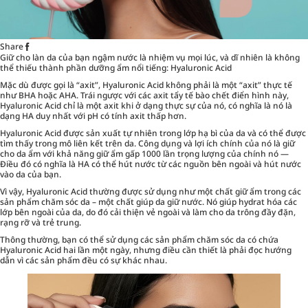
Share
Giữ cho làn da của bạn ngậm nước là nhiệm vụ mọi lúc, và dĩ nhiên là không
thể thiếu thành phần dưỡng ẩm nổi tiếng:
Hyaluronic Acid
Mặc dù được gọi là “axit”, Hyaluronic Acid không phải là một “axit” thực tế
như BHA hoặc AHA. Trái ngược với các axit tẩy tế bào chết điển hình này,
Hyaluronic Acid chỉ là một axit khi ở dạng thực sự của nó, có nghĩa là nó là
dạng HA duy nhất với pH có tính axit thấp hơn.
Hyaluronic Acid được sản xuất tự nhiên trong lớp hạ bì của da và có thể được
tìm thấy trong mô liên kết trên da. Công dụng và lợi ích chính của nó là giữ
cho da ẩm với khả năng giữ ẩm gấp 1000 lần trọng lượng của chính nó —
Điều đó có nghĩa là HA có thể hút nước từ các nguồn bên ngoài và hút nước
vào da của bạn.
Vì vậy, Hyaluronic Acid thường được sử dụng như một chất giữ ẩm trong các
sản phẩm chăm sóc da – một chất giúp da giữ nước. Nó giúp hydrat hóa các
lớp bên ngoài của da, do đó cải thiện vẻ ngoài và làm cho da trông đầy đặn,
rạng rỡ và trẻ trung.
Thông thường, bạn có thể sử dụng các sản phẩm chăm sóc da có chứa
Hyaluronic Acid hai lần một ngày, nhưng điều cần thiết là phải đọc hướng
dẫn vì các sản phẩm đều có sự khác nhau.