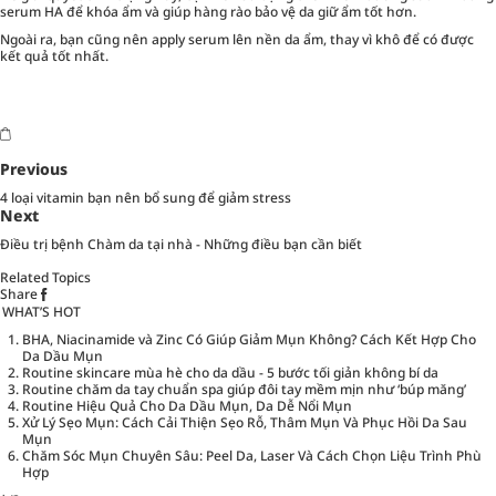
serum HA để khóa ẩm và giúp hàng rào bảo vệ da giữ ẩm tốt hơn.
Ngoài ra, bạn cũng nên apply serum lên nền da ẩm, thay vì khô để có được
kết quả tốt nhất.
Previous
4 loại vitamin bạn nên bổ sung để giảm stress
Next
Điều trị bệnh Chàm da tại nhà - Những điều bạn cần biết
Related Topics
Share
WHAT’S HOT
BHA, Niacinamide và Zinc Có Giúp Giảm Mụn Không? Cách Kết Hợp Cho
Da Dầu Mụn
Routine skincare mùa hè cho da dầu - 5 bước tối giản không bí da
Routine chăm da tay chuẩn spa giúp đôi tay mềm mịn như ‘búp măng’
Routine Hiệu Quả Cho Da Dầu Mụn, Da Dễ Nổi Mụn
Xử Lý Sẹo Mụn: Cách Cải Thiện Sẹo Rỗ, Thâm Mụn Và Phục Hồi Da Sau
Mụn
Chăm Sóc Mụn Chuyên Sâu: Peel Da, Laser Và Cách Chọn Liệu Trình Phù
Hợp