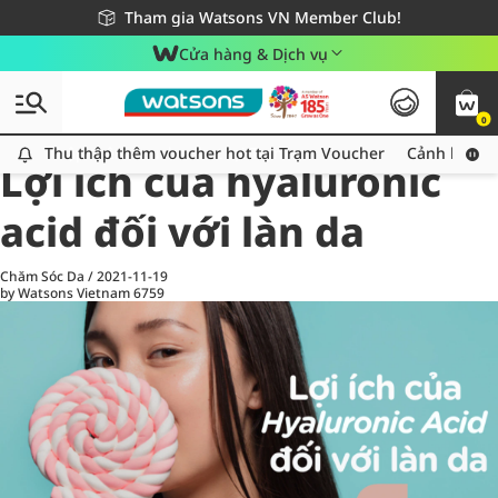
Giao hàng nhanh 24h - Áp dụng khu vực TP. Hồ Chí Minh
Miễn phí giao hàng cho đơn hàng từ 249,000Đ
Tham gia Watsons VN Member Club!
Cửa hàng & Dịch vụ
0
All
Chăm Sóc Cá Nhân
Ch
Thu thập thêm voucher hot tại Trạm Voucher
Thu thập thêm voucher hot tại Trạm Voucher
Cảnh báo An
Lợi ích của hyaluronic
acid đối với làn da
Chăm Sóc Da
/
2021-11-19
by Watsons Vietnam
6759