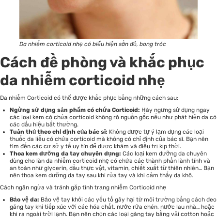
Da nhiễm corticoid nhẹ có biểu hiện sần đỏ, bong tróc
Cách đề phòng và khắc phục
da nhiễm corticoid nhẹ
Da nhiễm Corticoid có thể được khắc phục bằng những cách sau:
Ngừng sử dụng sản phẩm có chứa Corticoid:
Hãy ngưng sử dụng ngay
các loại kem có chứa corticoid không rõ nguồn gốc nếu như phát hiện da có
các dấu hiệu bất thường.
Tuân thủ theo chỉ định của bác sĩ:
Không được tự ý lạm dụng các loại
thuốc da liễu có chứa corticoid mà không có chỉ định của bác sĩ. Bạn nên
tìm đến các cơ sở y tế uy tín để được khám và điều trị kịp thời.
Thoa kem dưỡng da tay chuyên dụng:
Các loại kem dưỡng da chuyên
dùng cho làn da nhiễm corticoid nhẹ có chứa các thành phần lành tính và
an toàn như glycerin, dầu thực vật, vitamin, chiết xuất từ thiên nhiên… Bạn
nên thoa kem dưỡng da tay sau khi rửa tay và khi cảm thấy da khô.
Cách ngăn ngừa và tránh gặp tình trạng nhiễm Corticoid nhẹ
Bảo vệ da:
Bảo vệ tay khỏi các yếu tố gây hại từ môi trường bằng cách đeo
găng tay khi tiếp xúc với các hóa chất, nước rửa chén, nước lau nhà… hoặc
khi ra ngoài trời lạnh. Bạn nên chọn các loại găng tay bằng vải cotton hoặc