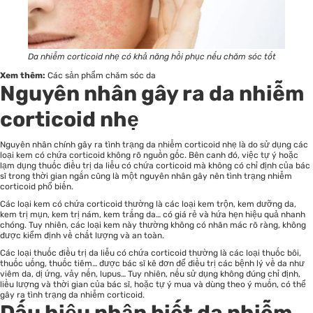
Da nhiễm corticoid nhẹ có khả năng hồi phục nếu chăm sóc tốt
Xem thêm:
Các sản phẩm chăm sóc da
Nguyên nhân gây ra da nhiễm
corticoid nhẹ
Nguyên nhân chính gây ra tình trạng da nhiễm corticoid nhẹ là do sử dụng các
loại kem có chứa corticoid không rõ nguồn gốc. Bên canh đó, việc tự ý hoặc
lạm dụng thuốc điều trị da liễu có chứa corticoid mà không có chỉ định của bác
sĩ trong thời gian ngắn cũng là một nguyên nhân gây nên tình trạng nhiễm
corticoid phổ biến.
Các loại kem có chứa corticoid thường là các loại kem trộn, kem dưỡng da,
kem trị mụn, kem trị nám, kem trắng da… có giá rẻ và hứa hẹn hiệu quả nhanh
chóng. Tuy nhiên, các loại kem này thường không có nhãn mác rõ ràng, không
được kiểm định về chất lượng và an toàn.
Các loại thuốc điều trị da liễu có chứa corticoid thường là các loại thuốc bôi,
thuốc uống, thuốc tiêm… được bác sĩ kê đơn để điều trị các bệnh lý về da như
viêm da, dị ứng, vảy nến, lupus… Tuy nhiên, nếu sử dụng không đúng chỉ định,
liều lượng và thời gian của bác sĩ, hoặc tự ý mua và dùng theo ý muốn, có thể
gây ra tình trạng da nhiễm corticoid.
Dấu hiệu nhận biết da nhiễm