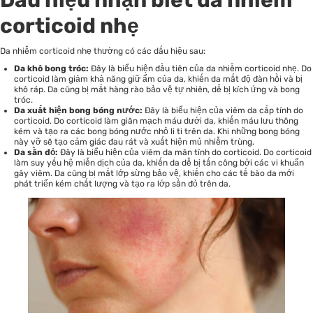
corticoid nhẹ
Da nhiễm corticoid nhẹ thường có các dấu hiệu sau:
Da khô bong tróc:
Đây là biểu hiện đầu tiên của da nhiễm corticoid nhẹ. Do
corticoid làm giảm khả năng giữ ẩm của da, khiến da mất độ đàn hồi và bị
khô ráp. Da cũng bị mất hàng rào bảo vệ tự nhiên, dễ bị kích ứng và bong
tróc.
Da xuất hiện bong bóng nước:
Đây là biểu hiện của viêm da cấp tính do
corticoid. Do corticoid làm giãn mạch máu dưới da, khiến máu lưu thông
kém và tạo ra các bong bóng nước nhỏ li ti trên da. Khi những bong bóng
này vỡ sẽ tạo cảm giác đau rát và xuất hiện mủ nhiễm trùng.
Da sần đỏ:
Đây là biểu hiện của viêm da mãn tính do corticoid. Do corticoid
làm suy yếu hệ miễn dịch của da, khiến da dễ bị tấn công bởi các vi khuẩn
gây viêm. Da cũng bị mất lớp sừng bảo vệ, khiến cho các tế bào da mới
phát triển kém chất lượng và tạo ra lớp sần đỏ trên da.