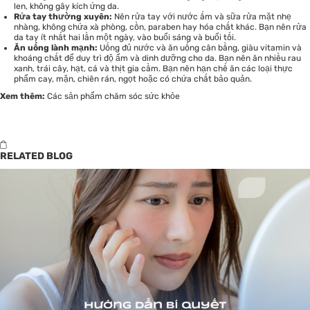
len, không gây kích ứng da.
Rửa tay thường xuyên:
Nên rửa tay với nước ấm và sữa rửa mặt nhẹ
nhàng, không chứa xà phòng, cồn, paraben hay hóa chất khác. Bạn nên rửa
da tay ít nhất hai lần một ngày, vào buổi sáng và buổi tối.
Ăn uống lành mạnh:
Uống đủ nước và ăn uống cân bằng, giàu vitamin và
khoáng chất để duy trì độ ẩm và dinh dưỡng cho da. Bạn nên ăn nhiều rau
xanh, trái cây, hạt, cá và thịt gia cầm. Bạn nên hạn chế ăn các loại thực
phẩm cay, mặn, chiên rán, ngọt hoặc có chứa chất bảo quản.
Xem thêm:
Các sản phẩm chăm sóc sức khỏe
RELATED BLOG