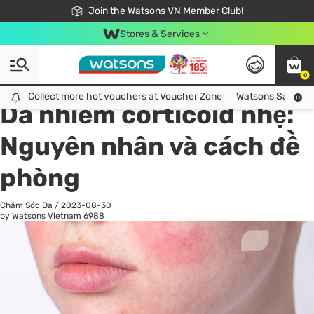
Free Shipping For Order From 249,000Đ
24h Fast delivery in Hồ Chí Minh City
Join the Watsons VN Member Club!
Stores & Services
0
All
Chăm Sóc Cá Nhân
Ch
Collect more hot vouchers at Voucher Zone
Collect more hot vouchers at Voucher Zone
Watsons Safety Al
Da nhiễm corticoid nhẹ:
Nguyên nhân và cách đề
phòng
Chăm Sóc Da
/
2023-08-30
by Watsons Vietnam
6988