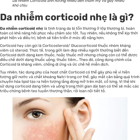
Da nhiễm Corticoid ảnh hưởng nhiều đến thẩm mỹ và gây nhiều
khó chịu
Da nhiễm corticoid nhẹ là gì?
Da nhiễm corticoid nhẹ
là tình trạng da bị tổn thương ở lớp thượng bì, hoàn
toàn có khả năng hồi phục nếu chăm sóc tốt. Tuy nhiên, nếu không thể kịp thời
phát hiện và điều trị, bệnh sẽ tiến triển ở mức độ nặng hơn.
Corticoid hay còn gọi là Corticosteroid/ Glucocorticoid thuộc nhóm kháng
viêm có steroid. Thực tế, trong giới làm đẹp nhiều người thường biết đến
Corticoid dưới dạng kem thuốc, hoặc thuốc mỡ nhưng chúng còn có thể được
điều chế dưới dạng thuốc uống, thuốc tiêm… Theo đó, công dụng chính của
Corticoid là kháng viêm, chống dị ứng và ức chế hệ miễn dịch.
Tuy nhiên, tác dụng phụ của hoạt chất Corticoid có thể gây phù nề vì hiện
tượng giữ nước và chất khoáng Natri trong cơ thể, gây mất cân bằng quá trình
chuyển hóa lipid tạo ra hiện tượng lắng đọng mỡ trên mặt, cổ lưng. Vì thế khi
sử dụng corticoid dạng tiêm và uống trong thời gian dài bạn có thể sẽ mắc các
triệu chứng bệnh teo tuyến thượng thận, rối loạn nội tiết tố.