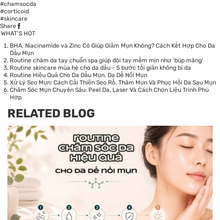
#chamsocda
#corticoid
#skincare
Share
WHAT’S HOT
BHA, Niacinamide và Zinc Có Giúp Giảm Mụn Không? Cách Kết Hợp Cho Da
Dầu Mụn
Routine chăm da tay chuẩn spa giúp đôi tay mềm mịn như ‘búp măng’
Routine skincare mùa hè cho da dầu - 5 bước tối giản không bí da
Routine Hiệu Quả Cho Da Dầu Mụn, Da Dễ Nổi Mụn
Xử Lý Sẹo Mụn: Cách Cải Thiện Sẹo Rỗ, Thâm Mụn Và Phục Hồi Da Sau Mụn
Chăm Sóc Mụn Chuyên Sâu: Peel Da, Laser Và Cách Chọn Liệu Trình Phù
Hợp
RELATED BLOG