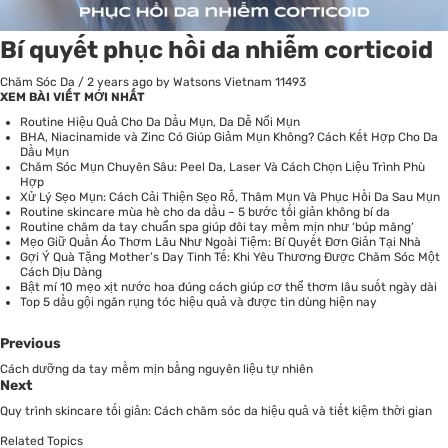
Bí quyết phục hồi da nhiễm corticoid
Chăm Sóc Da
/
2 years ago
by Watsons Vietnam
11493
XEM BÀI VIẾT MỚI NHẤT
Routine Hiệu Quả Cho Da Dầu Mụn, Da Dễ Nổi Mụn
BHA, Niacinamide và Zinc Có Giúp Giảm Mụn Không? Cách Kết Hợp Cho Da
Dầu Mụn
Chăm Sóc Mụn Chuyên Sâu: Peel Da, Laser Và Cách Chọn Liệu Trình Phù
Hợp
Xử Lý Sẹo Mụn: Cách Cải Thiện Sẹo Rỗ, Thâm Mụn Và Phục Hồi Da Sau Mụn
Routine skincare mùa hè cho da dầu – 5 bước tối giản không bí da
Routine chăm da tay chuẩn spa giúp đôi tay mềm mịn như ‘búp măng’
Mẹo Giữ Quần Áo Thơm Lâu Như Ngoài Tiệm: Bí Quyết Đơn Giản Tại Nhà
Gợi Ý Quà Tặng Mother’s Day Tinh Tế: Khi Yêu Thương Được Chăm Sóc Một
Cách Dịu Dàng
Bật mí 10 mẹo xịt nước hoa đúng cách giúp cơ thể thơm lâu suốt ngày dài
Top 5 dầu gội ngăn rụng tóc hiệu quả và được tin dùng hiện nay
Previous
Cách dưỡng da tay mềm mịn bằng nguyên liệu tự nhiên
Next
Quy trình skincare tối giản: Cách chăm sóc da hiệu quả và tiết kiệm thời gian
Related Topics