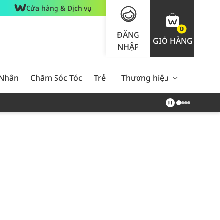
Cửa hàng & Dịch vụ
0
ĐĂNG
GIỎ HÀNG
NHẬP
 Nhân
Chăm Sóc Tóc
Trẻ Em
Thương hiệu
Nam Giới
Chăm Sóc 