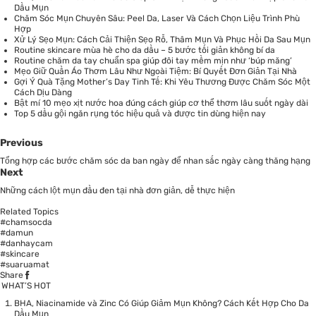
Dầu Mụn
Chăm Sóc Mụn Chuyên Sâu: Peel Da, Laser Và Cách Chọn Liệu Trình Phù
Hợp
Xử Lý Sẹo Mụn: Cách Cải Thiện Sẹo Rỗ, Thâm Mụn Và Phục Hồi Da Sau Mụn
Routine skincare mùa hè cho da dầu – 5 bước tối giản không bí da
Routine chăm da tay chuẩn spa giúp đôi tay mềm mịn như ‘búp măng’
Mẹo Giữ Quần Áo Thơm Lâu Như Ngoài Tiệm: Bí Quyết Đơn Giản Tại Nhà
Gợi Ý Quà Tặng Mother’s Day Tinh Tế: Khi Yêu Thương Được Chăm Sóc Một
Cách Dịu Dàng
Bật mí 10 mẹo xịt nước hoa đúng cách giúp cơ thể thơm lâu suốt ngày dài
Top 5 dầu gội ngăn rụng tóc hiệu quả và được tin dùng hiện nay
Previous
Tổng hợp các bước chăm sóc da ban ngày để nhan sắc ngày càng thăng hạng
Next
Những cách lột mụn đầu đen tại nhà đơn giản, dễ thực hiện
Related Topics
#chamsocda
#damun
#danhaycam
#skincare
#suaruamat
Share
WHAT’S HOT
BHA, Niacinamide và Zinc Có Giúp Giảm Mụn Không? Cách Kết Hợp Cho Da
Dầu Mụn