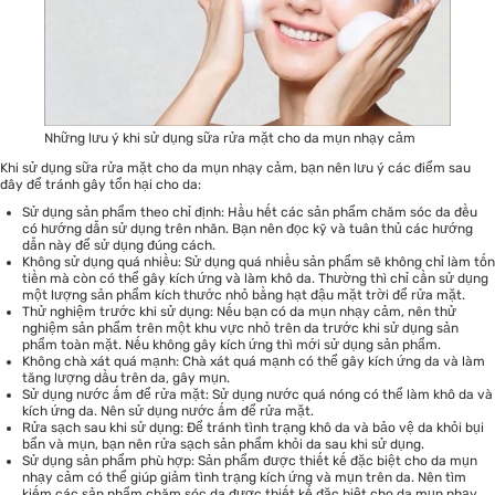
Những lưu ý khi sử dụng sữa rửa mặt cho da mụn nhạy cảm
Khi sử dụng sữa rửa mặt cho da mụn nhạy cảm, bạn nên lưu ý các điểm sau
đây để tránh gây tổn hại cho da:
Sử dụng sản phẩm theo chỉ định: Hầu hết các sản phẩm chăm sóc da đều
có hướng dẫn sử dụng trên nhãn. Bạn nên đọc kỹ và tuân thủ các hướng
dẫn này để sử dụng đúng cách.
Không sử dụng quá nhiều: Sử dụng quá nhiều sản phẩm sẽ không chỉ làm tốn
tiền mà còn có thể gây kích ứng và làm khô da. Thường thì chỉ cần sử dụng
một lượng sản phẩm kích thước nhỏ bằng hạt đậu mặt trời để rửa mặt.
Thử nghiệm trước khi sử dụng: Nếu bạn có da mụn nhạy cảm, nên thử
nghiệm sản phẩm trên một khu vực nhỏ trên da trước khi sử dụng sản
phẩm toàn mặt. Nếu không gây kích ứng thì mới sử dụng sản phẩm.
Không chà xát quá mạnh: Chà xát quá mạnh có thể gây kích ứng da và làm
tăng lượng dầu trên da, gây mụn.
Sử dụng nước ấm để rửa mặt: Sử dụng nước quá nóng có thể làm khô da và
kích ứng da. Nên sử dụng nước ấm để rửa mặt.
Rửa sạch sau khi sử dụng: Để tránh tình trạng khô da và bảo vệ da khỏi bụi
bẩn và mụn, bạn nên rửa sạch sản phẩm khỏi da sau khi sử dụng.
Sử dụng sản phẩm phù hợp: Sản phẩm được thiết kế đặc biệt cho da mụn
nhạy cảm có thể giúp giảm tình trạng kích ứng và mụn trên da. Nên tìm
kiếm các sản phẩm chăm sóc da được thiết kế đặc biệt cho da mụn nhạy