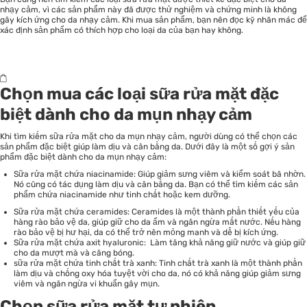
nhạy cảm, vì các sản phẩm này đã được thử nghiệm và chứng minh là không
gây kích ứng cho da nhạy cảm. Khi mua sản phẩm, bạn nên đọc kỹ nhãn mác để
xác định sản phẩm có thích hợp cho loại da của bạn hay không.
Chọn mua các loại sữa rửa mặt đặc
biệt dành cho da mụn nhạy cảm
Khi tìm kiếm sữa rửa mặt cho da mụn nhạy cảm, người dùng có thể chọn các
sản phẩm đặc biệt giúp làm dịu và cân bằng da. Dưới đây là một số gợi ý sản
phẩm đặc biệt dành cho da mụn nhạy cảm:
Sữa rửa mặt chứa niacinamide: Giúp giảm sưng viêm và kiểm soát bã nhờn.
Nó cũng có tác dụng làm dịu và cân bằng da. Bạn có thể tìm kiếm các sản
phẩm chứa niacinamide như tinh chất hoặc kem dưỡng.
Sữa rửa mặt chứa ceramides: Ceramides là một thành phần thiết yếu của
hàng rào bảo vệ da, giúp giữ cho da ẩm và ngăn ngừa mất nước. Nếu hàng
rào bảo vệ bị hư hại, da có thể trở nên mỏng manh và dễ bị kích ứng.
Sữa rửa mặt chứa axit hyaluronic: Làm tăng khả năng giữ nước và giúp giữ
cho da mượt mà và căng bóng.
sữa rửa mặt chứa tinh chất trà xanh: Tinh chất trà xanh là một thành phần
làm dịu và chống oxy hóa tuyệt vời cho da, nó có khả năng giúp giảm sưng
viêm và ngăn ngừa vi khuẩn gây mụn.
Chọn sữa rửa mặt tự nhiên