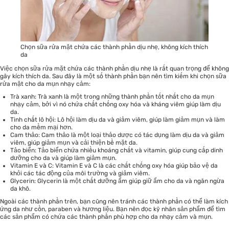
Chọn sữa rửa mặt chứa các thành phần dịu nhẹ, không kích thích
da
Việc chọn
sữa rửa mặt
chứa các thành phần dịu nhẹ là rất quan trọng để không
gây kích thích da. Sau đây là một số thành phần bạn nên tìm kiếm khi chọn sữa
rửa mặt cho da mụn nhạy cảm:
Trà xanh: Trà xanh là một trong những thành phần tốt nhất cho da mụn
nhạy cảm, bởi vì nó chứa chất chống oxy hóa và kháng viêm giúp làm dịu
da.
Tinh chất lô hội: Lô hội làm dịu da và giảm viêm, giúp làm giảm mụn và làm
cho da mềm mại hơn.
Cam thảo: Cam thảo là một loại thảo dược có tác dụng làm dịu da và giảm
viêm, giúp giảm mụn và cải thiện bề mặt da.
Tảo biển: Tảo biển chứa nhiều khoáng chất và vitamin, giúp cung cấp dinh
dưỡng cho da và giúp làm giảm mụn.
Vitamin E và C: Vitamin E và C là các chất chống oxy hóa giúp bảo vệ da
khỏi các tác động của môi trường và giảm viêm.
Glycerin: Glycerin là một chất dưỡng ẩm giúp giữ ẩm cho da và ngăn ngừa
da khô.
Ngoài các thành phần trên, bạn cũng nên tránh các thành phần có thể làm kích
ứng da như cồn, paraben và hương liệu. Bạn nên đọc kỹ nhãn sản phẩm để tìm
các sản phẩm có chứa các thành phần phù hợp cho da nhạy cảm và mụn.