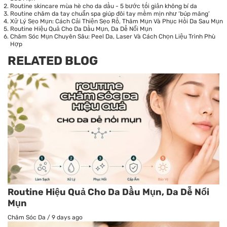
Routine skincare mùa hè cho da dầu - 5 bước tối giản không bí da
Routine chăm da tay chuẩn spa giúp đôi tay mềm mịn như ‘búp măng’
Xử Lý Sẹo Mụn: Cách Cải Thiện Sẹo Rỗ, Thâm Mụn Và Phục Hồi Da Sau Mụn
Routine Hiệu Quả Cho Da Dầu Mụn, Da Dễ Nổi Mụn
Chăm Sóc Mụn Chuyên Sâu: Peel Da, Laser Và Cách Chọn Liệu Trình Phù
Hợp
RELATED BLOG
Routine Hiệu Quả Cho Da Dầu Mụn, Da Dễ Nổi
Mụn
Chăm Sóc Da
/
9 days ago