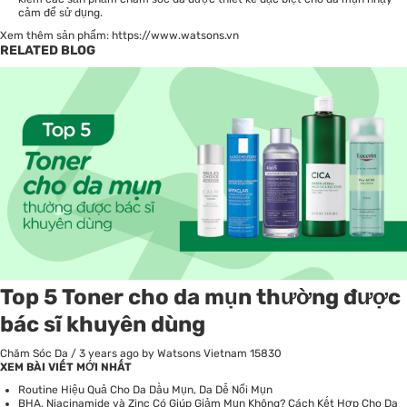
cảm để sử dụng.
Xem thêm sản phẩm:
https://www.watsons.vn
RELATED BLOG
Top 5 Toner cho da mụn thường được
bác sĩ khuyên dùng
Chăm Sóc Da
/
3 years ago
by Watsons Vietnam
15830
XEM BÀI VIẾT MỚI NHẤT
Routine Hiệu Quả Cho Da Dầu Mụn, Da Dễ Nổi Mụn
BHA, Niacinamide và Zinc Có Giúp Giảm Mụn Không? Cách Kết Hợp Cho Da