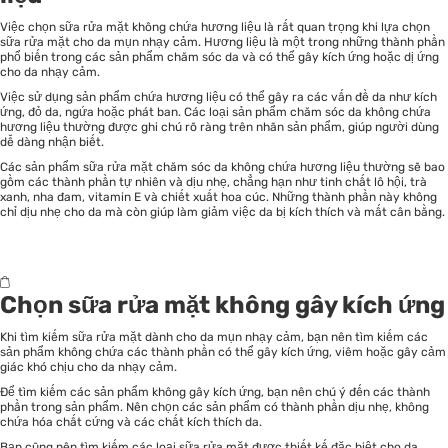
Việc chọn sữa rửa mặt không chứa hương liệu là rất quan trọng khi lựa chọn
sữa rửa mặt cho da mụn nhạy cảm. Hương liệu là một trong những thành phần
phổ biến trong các sản phẩm chăm sóc da và có thể gây kích ứng hoặc dị ứng
cho da nhạy cảm.
Việc sử dụng sản phẩm chứa hương liệu có thể gây ra các vấn đề da như kích
ứng, đỏ da, ngứa hoặc phát ban. Các loại sản phẩm chăm sóc da không chứa
hương liệu thường được ghi chú rõ ràng trên nhãn sản phẩm, giúp người dùng
dễ dàng nhận biết.
Các sản phẩm sữa rửa mặt chăm sóc da không chứa hương liệu thường sẽ bao
gồm các thành phần tự nhiên và dịu nhẹ, chẳng hạn như tinh chất lô hội, trà
xanh, nha đam, vitamin E và chiết xuất hoa cúc. Những thành phần này không
chỉ dịu nhẹ cho da mà còn giúp làm giảm việc da bị kích thích và mất cân bằng.
Chọn sữa rửa mặt không gây kích ứng
Khi tìm kiếm sữa rửa mặt dành cho da mụn nhạy cảm, bạn nên tìm kiếm các
sản phẩm không chứa các thành phần có thể gây kích ứng, viêm hoặc gây cảm
giác khó chịu cho da nhạy cảm.
Để tìm kiếm các sản phẩm không gây kích ứng, bạn nên chú ý đến các thành
phần trong sản phẩm. Nên chọn các sản phẩm có thành phần dịu nhẹ, không
chứa hóa chất cứng và các chất kích thích da.
Bạn cũng nên tìm kiếm các loại sữa rửa mặt được thiết kế đặc biệt cho da