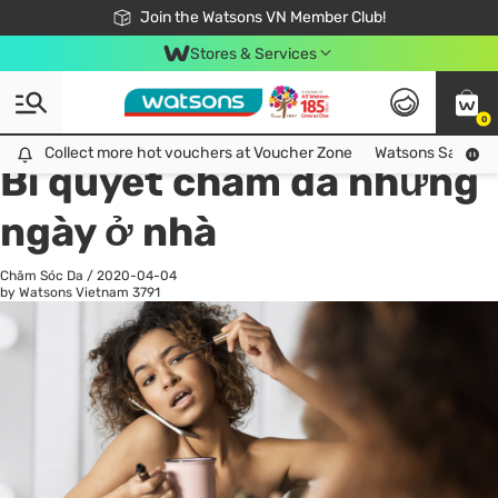
Free Shipping For Order From 249,000Đ
24h Fast delivery in Hồ Chí Minh City
Join the Watsons VN Member Club!
Stores & Services
0
All
Chăm Sóc Cá Nhân
Ch
Collect more hot vouchers at Voucher Zone
Collect more hot vouchers at Voucher Zone
Watsons Safety Al
Bí quyết chăm da những
ngày ở nhà
Chăm Sóc Da
/
2020-04-04
by Watsons Vietnam
3791