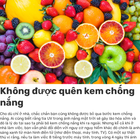
Không được quên kem chống
nắng
Cho dù chỉ ở nhà, chắc chắn bạn cũng không được bỏ qua bước kem chống
nắng. Ai cũng biết rằng tia UV trong ánh nắng mặt trời sẽ gây lão hóa sớm và
đó là lý do tại sao ta phải bô kem chống nắng khi ra ngoài. Nhưng kể cả khi ở
nhà làm việc, bạn vẫn phải đối diện với nguy cơ nguy hiểm khác đó chính là anh
sáng xanh từ màn hình điện tử (như điện thoại, máy tính, TV). Có một sự thật
thú vị rằng, nếu ta làm việc 8 tiếng trước máy tính, trong vòng 4 ngày thì ánh