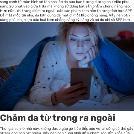
sáng xanh từ màn hình sẽ tàn phá làn da của bạn tương đương như việc phơi
nắng 20 phút vào giữa trưa mà không sử dụng bất sản phẩm chống nắng nào.
Hơn nữa, khi trang điểm ra ngoài, các sản phẩm kem nền thường tích hợp SPF.
Để mặt mộc tại nhà, da bạn cũng đã mất đi một lớp chống nắng. Vậy nên bạn
càng phải chọn lựa các loại kem chống nắng kỹ càng và có đủ chỉ số SPF hơn.
Chăm da từ trong ra ngoài
Thời gian chỉ ở nhà này, không được gặp gỡ tiếp tiếp xúc với ai cũng có thể gây
stress cho bạn rất nhiều. Vậy nên bạn cũng phải để ý chăm sóc sức khỏe của