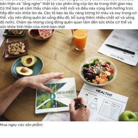
bản thân và “lắng nghe” thật kỹ các phản ứng của làn da trong thời gian này.
Có thể bạn sẽ cảm thấy chán nản, mệt mỏi và điều này cũng ảnh hưởng trực
tiếp đến sức khỏe làn da. Các tế bào da lấy năng lượng từ màu và oxy trong cơ
thể, vậy nên đừng quên ăn uống điều độ, bổ sung thêm nhiều chất xơ và uống
đủ nước. Chăm da nhưng cũng đừng quên quan tâm đến sức khỏe cơ thể và
sức khỏe tinh thần của mình bạn nhé!
Mua ngay các sản phẩm: