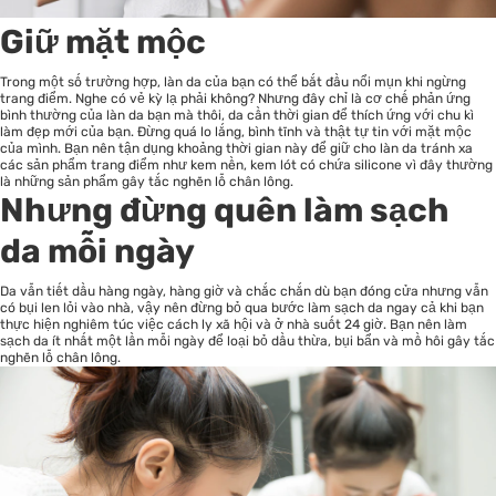
Giữ mặt mộc
Trong một số trường hợp, làn da của bạn có thể bắt đầu nổi mụn khi ngừng
trang điểm. Nghe có vẻ kỳ lạ phải không? Nhưng đây chỉ là cơ chế phản ứng
bình thường của làn da bạn mà thôi, da cần thời gian để thích ứng với chu kì
làm đẹp mới của bạn. Đừng quá lo lắng, bình tĩnh và thật tự tin với mặt mộc
của mình. Bạn nên tận dụng khoảng thời gian này để giữ cho làn da tránh xa
các sản phẩm trang điểm như kem nền, kem lót có chứa silicone vì đây thường
là những sản phẩm gây tắc nghẽn lỗ chân lông.
Nhưng đừng quên
làm sạch
da
mỗi ngày
Da vẫn tiết dầu hàng ngày, hàng giờ và chắc chắn dù bạn đóng cửa nhưng vẫn
có bụi len lỏi vào nhà, vậy nên đừng bỏ qua bước làm sạch da ngay cả khi bạn
thực hiện nghiêm túc việc cách ly xã hội và ở nhà suốt 24 giờ. Bạn nên làm
sạch da ít nhất một lần mỗi ngày để loại bỏ dầu thừa, bụi bẩn và mồ hôi gây tắc
nghẽn lỗ chân lông.