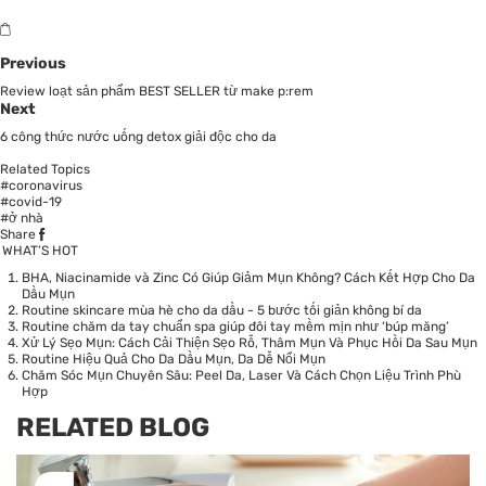
Previous
Review loạt sản phẩm BEST SELLER từ make p:rem
Next
6 công thức nước uống detox giải độc cho da
Related Topics
#coronavirus
#covid-19
#ở nhà
Share
WHAT’S HOT
BHA, Niacinamide và Zinc Có Giúp Giảm Mụn Không? Cách Kết Hợp Cho Da
Dầu Mụn
Routine skincare mùa hè cho da dầu - 5 bước tối giản không bí da
Routine chăm da tay chuẩn spa giúp đôi tay mềm mịn như ‘búp măng’
Xử Lý Sẹo Mụn: Cách Cải Thiện Sẹo Rỗ, Thâm Mụn Và Phục Hồi Da Sau Mụn
Routine Hiệu Quả Cho Da Dầu Mụn, Da Dễ Nổi Mụn
Chăm Sóc Mụn Chuyên Sâu: Peel Da, Laser Và Cách Chọn Liệu Trình Phù
Hợp
RELATED BLOG