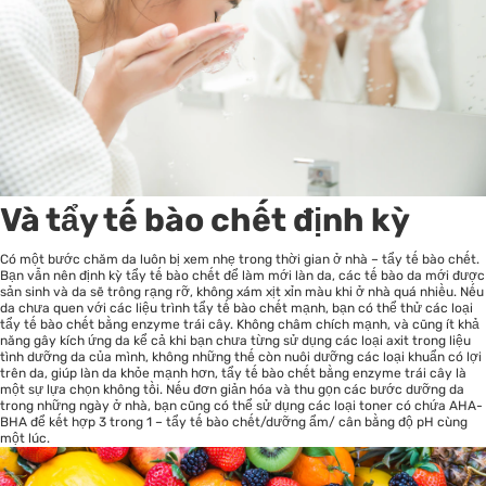
Và tẩy tế bào chết định kỳ
Có một bước chăm da luôn bị xem nhẹ trong thời gian ở nhà – tẩy tế bào chết.
Bạn vẫn nên định kỳ tẩy tế bào chết để làm mới làn da, các tế bào da mới được
sản sinh và da sẽ trông rạng rỡ, không xám xịt xỉn màu khi ở nhà quá nhiều. Nếu
da chưa quen với các liệu trình tẩy tế bào chết mạnh, bạn có thể thử các loại
tẩy tế bào chết bằng enzyme trái cây
. Không châm chích mạnh, và cũng ít khả
năng gây kích ứng da kể cả khi bạn chưa từng sử dụng các loại axit trong liệu
tình dưỡng da của mình, không những thế còn nuôi dưỡng các loại khuẩn có lợi
trên da, giúp làn da khỏe mạnh hơn, tẩy tế bào chết bằng enzyme trái cây là
một sự lựa chọn không tồi. Nếu đơn giản hóa và thu gọn các bước dưỡng da
trong những ngày ở nhà, bạn cũng có thể sử dụng các loại
toner có chứa AHA-
BHA
để kết hợp 3 trong 1 – tẩy tế bào chết/dưỡng ẩm/ cân bằng độ pH cùng
một lúc.