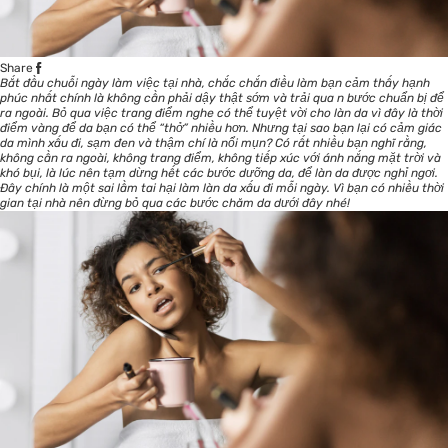
Share
Bắt đầu chuỗi ngày làm việc tại nhà, chắc chắn điều làm bạn cảm thấy hạnh
phúc nhất chính là không cần phải dậy thật sớm và trải qua n bước chuẩn bị để
ra ngoài. Bỏ qua việc trang điểm nghe có thể tuyệt vời cho làn da vì đây là thời
điểm vàng để da bạn có thể “thở” nhiều hơn. Nhưng tại sao bạn lại có cảm giác
da mình xấu đi, sạm đen và thậm chí là nổi mụn? Có rất nhiều bạn nghĩ rằng,
không cần ra ngoài, không trang điểm, không tiếp xúc với ánh nắng mặt trời và
khó bụi, là lúc nên tạm dừng hết các bước dưỡng da, để làn da được nghỉ ngơi.
Đây chính là một sai lầm tai hại làm làn da xấu đi mỗi ngày. Vì bạn có nhiều thời
gian tại nhà nên đừng bỏ qua các bước chăm da dưới đây nhé!