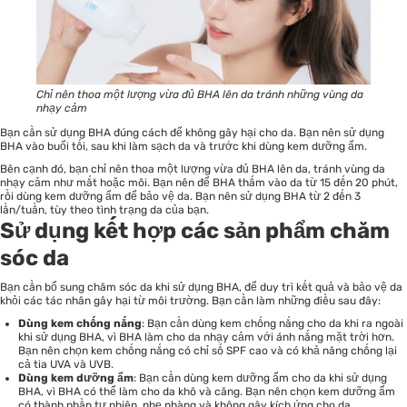
Chỉ nên thoa một lượng vừa đủ BHA lên da tránh những vùng da
nhạy cảm
Bạn cần sử dụng BHA đúng cách để không gây hại cho da. Bạn nên sử dụng
BHA vào buổi tối, sau khi làm sạch da và trước khi dùng kem dưỡng ẩm.
Bên cạnh đó, bạn chỉ nên thoa một lượng vừa đủ BHA lên da, tránh vùng da
nhạy cảm như mắt hoặc môi. Bạn nên để BHA thấm vào da từ 15 đến 20 phút,
rồi dùng kem dưỡng ẩm để bảo vệ da. Bạn nên sử dụng BHA từ 2 đến 3
lần/tuần, tùy theo tình trạng da của bạn.
Sử dụng kết hợp các sản phẩm chăm
sóc da
Bạn cần bổ sung chăm sóc da khi sử dụng BHA, để duy trì kết quả và bảo vệ da
khỏi các tác nhân gây hại từ môi trường. Bạn cần làm những điều sau đây:
Dùng kem chống nắng
: Bạn cần dùng kem chống nắng cho da khi ra ngoài
khi sử dụng BHA, vì BHA làm cho da nhạy cảm với ánh nắng mặt trời hơn.
Bạn nên chọn kem chống nắng có chỉ số SPF cao và có khả năng chống lại
cả tia UVA và UVB.
Dùng kem dưỡng ẩm
: Bạn cần dùng kem dưỡng ẩm cho da khi sử dụng
BHA, vì BHA có thể làm cho da khô và căng. Bạn nên chọn kem dưỡng ẩm
có thành phần tự nhiên, nhẹ nhàng và không gây kích ứng cho da.