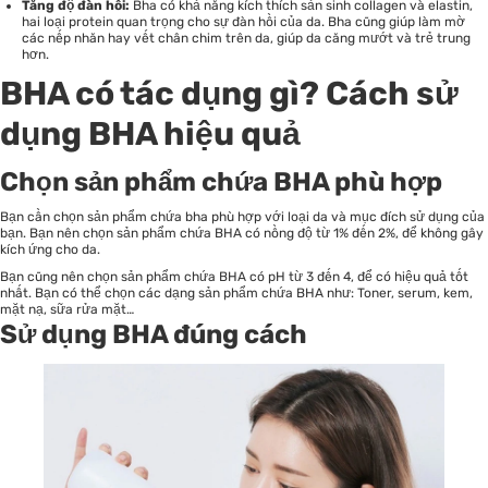
Tăng độ đàn hồi:
Bha có khả năng kích thích sản sinh collagen và elastin,
hai loại protein quan trọng cho sự đàn hồi của da. Bha cũng giúp làm mờ
các nếp nhăn hay vết chân chim trên da, giúp da căng mướt và trẻ trung
hơn.
BHA có tác dụng gì? Cách sử
dụng BHA hiệu quả
Chọn sản phẩm chứa BHA phù hợp
Bạn cần chọn sản phẩm chứa bha phù hợp với loại da và mục đích sử dụng của
bạn. Bạn nên chọn sản phẩm chứa BHA có nồng độ từ 1% đến 2%, để không gây
kích ứng cho da.
Bạn cũng nên chọn sản phẩm chứa BHA có pH từ 3 đến 4, để có hiệu quả tốt
nhất. Bạn có thể chọn các dạng sản phẩm chứa BHA như: Toner, serum, kem,
mặt nạ, sữa rửa mặt…
Sử dụng BHA đúng cách