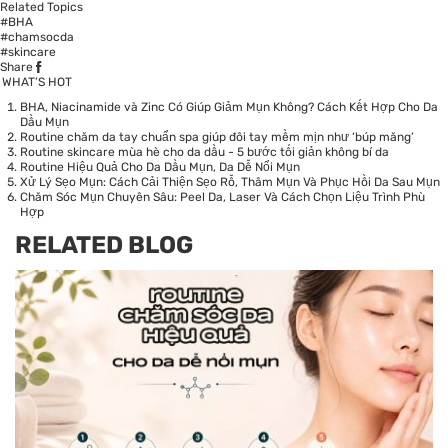
Related Topics
#BHA
#chamsocda
#skincare
Share
WHAT’S HOT
BHA, Niacinamide và Zinc Có Giúp Giảm Mụn Không? Cách Kết Hợp Cho Da
Dầu Mụn
Routine chăm da tay chuẩn spa giúp đôi tay mềm mịn như ‘búp măng’
Routine skincare mùa hè cho da dầu - 5 bước tối giản không bí da
Routine Hiệu Quả Cho Da Dầu Mụn, Da Dễ Nổi Mụn
Xử Lý Sẹo Mụn: Cách Cải Thiện Sẹo Rỗ, Thâm Mụn Và Phục Hồi Da Sau Mụn
Chăm Sóc Mụn Chuyên Sâu: Peel Da, Laser Và Cách Chọn Liệu Trình Phù
Hợp
RELATED BLOG