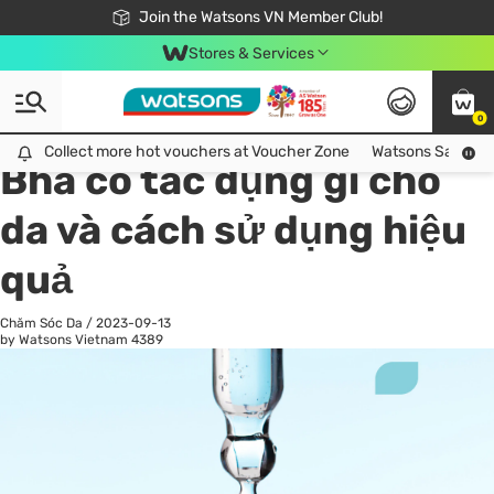
Free Shipping For Order From 249,000Đ
24h Fast delivery in Hồ Chí Minh City
Join the Watsons VN Member Club!
Stores & Services
0
All
Chăm Sóc Cá Nhân
Ch
Collect more hot vouchers at Voucher Zone
Collect more hot vouchers at Voucher Zone
Watsons Safety Al
Bha có tác dụng gì cho
da và cách sử dụng hiệu
quả
Chăm Sóc Da
/
2023-09-13
by Watsons Vietnam
4389