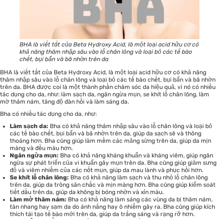
BHA là viết tắt của Beta Hydroxy Acid, là một loại acid hữu cơ có
khả năng thâm nhập sâu vào lỗ chân lông và loại bỏ các tế bào
chết, bụi bẩn và bã nhờn trên da
BHA là viết tắt của Beta Hydroxy Acid, là một loại acid hữu cơ có khả năng
thâm nhập sâu vào lỗ chân lông và loại bỏ các tế bào chết, bụi bẩn và bã nhờn
trên da. BHA được coi là một thành phần chăm sóc da hiệu quả, vì nó có nhiều
tác dụng cho da, như: làm sạch da, ngăn ngừa mụn, se khít lỗ chân lông, làm
mờ thâm nám, tăng độ đàn hồi và làm sáng da.
Bha có nhiều tác dụng cho da, như:
Làm sạch da:
Bha có khả năng thâm nhập sâu vào lỗ chân lông và loại bỏ
các tế bào chết, bụi bẩn và bã nhờn trên da, giúp da sạch sẽ và thông
thoáng hơn. Bha cũng giúp làm mềm các mảng sừng trên da, giúp da mịn
màng và đều màu hơn.
Ngăn ngừa mụn:
Bha có khả năng kháng khuẩn và kháng viêm, giúp ngăn
ngừa sự phát triển của vi khuẩn gây mụn trên da. Bha cũng giúp giảm sưng
đỏ và viêm nhiễm của các nốt mụn, giúp da mau lành và phục hồi hơn.
Se khít lỗ chân lông:
Bha có khả năng làm sạch và thu nhỏ lỗ chân lông
trên da, giúp da trông săn chắc và mịn màng hơn. Bha cũng giúp kiểm soát
tiết dầu trên da, giúp da không bị bóng nhờn và xỉn màu.
Làm mờ thâm nám:
Bha có khả năng làm sáng các vùng da bị thâm nám,
tàn nhang hay sạm da do ánh nắng hay ô nhiễm gây ra. Bha cũng giúp kích
thích tái tạo tế bào mới trên da, giúp da trắng sáng và rạng rỡ hơn.