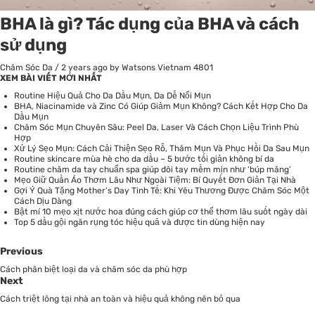
BHA là gì? Tác dụng của BHA và cách
sử dụng
Chăm Sóc Da
/
2 years ago
by Watsons Vietnam
4801
XEM BÀI VIẾT MỚI NHẤT
Routine Hiệu Quả Cho Da Dầu Mụn, Da Dễ Nổi Mụn
BHA, Niacinamide và Zinc Có Giúp Giảm Mụn Không? Cách Kết Hợp Cho Da
Dầu Mụn
Chăm Sóc Mụn Chuyên Sâu: Peel Da, Laser Và Cách Chọn Liệu Trình Phù
Hợp
Xử Lý Sẹo Mụn: Cách Cải Thiện Sẹo Rỗ, Thâm Mụn Và Phục Hồi Da Sau Mụn
Routine skincare mùa hè cho da dầu – 5 bước tối giản không bí da
Routine chăm da tay chuẩn spa giúp đôi tay mềm mịn như ‘búp măng’
Mẹo Giữ Quần Áo Thơm Lâu Như Ngoài Tiệm: Bí Quyết Đơn Giản Tại Nhà
Gợi Ý Quà Tặng Mother’s Day Tinh Tế: Khi Yêu Thương Được Chăm Sóc Một
Cách Dịu Dàng
Bật mí 10 mẹo xịt nước hoa đúng cách giúp cơ thể thơm lâu suốt ngày dài
Top 5 dầu gội ngăn rụng tóc hiệu quả và được tin dùng hiện nay
Previous
Cách phân biệt loại da và chăm sóc da phù hợp
Next
Cách triệt lông tại nhà an toàn và hiệu quả không nên bỏ qua