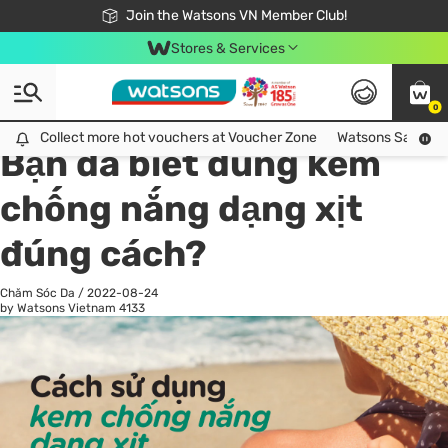
Free Shipping For Order From 249,000Đ
24h Fast delivery in Hồ Chí Minh City
Join the Watsons VN Member Club!
Stores & Services
0
All
Chăm Sóc Cá Nhân
Ch
Collect more hot vouchers at Voucher Zone
Collect more hot vouchers at Voucher Zone
Watsons Safety Al
Bạn đã biết dùng kem
chống nắng dạng xịt
đúng cách?
Chăm Sóc Da
/
2022-08-24
by Watsons Vietnam
4133