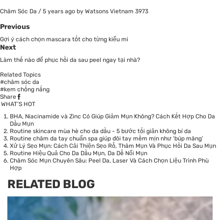
Chăm Sóc Da
/
5 years ago
by Watsons Vietnam
3973
Previous
Gợi ý cách chọn mascara tốt cho từng kiểu mi
Next
Làm thế nào để phục hồi da sau peel ngay tại nhà?
Related Topics
#chăm sóc da
#kem chống nắng
Share
WHAT’S HOT
BHA, Niacinamide và Zinc Có Giúp Giảm Mụn Không? Cách Kết Hợp Cho Da
Dầu Mụn
Routine skincare mùa hè cho da dầu - 5 bước tối giản không bí da
Routine chăm da tay chuẩn spa giúp đôi tay mềm mịn như ‘búp măng’
Xử Lý Sẹo Mụn: Cách Cải Thiện Sẹo Rỗ, Thâm Mụn Và Phục Hồi Da Sau Mụn
Routine Hiệu Quả Cho Da Dầu Mụn, Da Dễ Nổi Mụn
Chăm Sóc Mụn Chuyên Sâu: Peel Da, Laser Và Cách Chọn Liệu Trình Phù
Hợp
RELATED BLOG