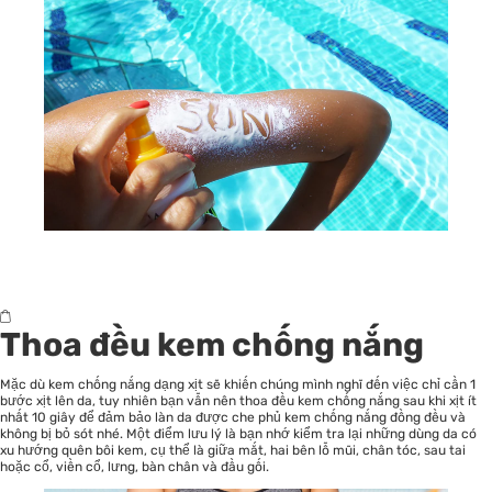
Thoa đều kem chống nắng
Mặc dù kem chống nắng dạng xịt sẽ khiến chúng mình nghĩ đến việc chỉ cần 1
bước xịt lên da, tuy nhiên bạn vẫn nên thoa đều kem chống nắng sau khi xịt ít
nhất 10 giây để đảm bảo làn da được che phủ kem chống nắng đồng đều và
không bị bỏ sót nhé. Một điểm lưu lý là bạn nhớ kiểm tra lại những dùng da có
xu hướng quên bôi kem, cụ thể là giữa mắt, hai bên lỗ mũi, chân tóc, sau tai
hoặc cổ, viền cổ, lưng, bàn chân và đầu gối.