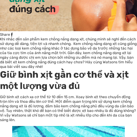
Share
Khi nhắc đến sản phẩm
kem chống nắng
dạng xịt, chúng mình sẽ nghĩ đến cách
sử dụng dễ dàng, tiện lợi và nhanh chóng. Kem chống nắng dạng xịt cũng giống
như các loại kem chống nắng khác ở tác dụng bảo vệ da trước những tác hại
của tia cực tím của ánh nắng mặt trời. Gần đây, kem chống nắng dạng xịt lại
ngày càng được chị em lựa chọn bởi những ưu điểm mà nó mang lại. Vậy, bạn
đã biết xịt kem chống nắng đúng cách hay chưa? Hãy cùng Watsons tìm hiểu
qua bài viết sau đây nhé!
Giữ bình xịt gần cơ thể và xịt
một lượng vừa đủ
Giữ bình xịt cách xa cơ thể từ 10 đến 15 cm. Xoay bình xịt theo chuyển động
tròn lớn và thoa đều lên cơ thể. Một điểm quan trọng khi sử dụng kem chống
nắng dạng xịt là đủ lượng, đảm bảo kem chống nắng phủ đều vùng da cần bảo
vệ. Tuy nhiên, thật khó để bạn có thể biết được xịt bao nhiêu là đủ đúng không?
Vì vậy Watsons sẽ chỉ bạn một típ nhỏ là xịt nhiều lớp cho đến khi da của bạn
sáng lên.