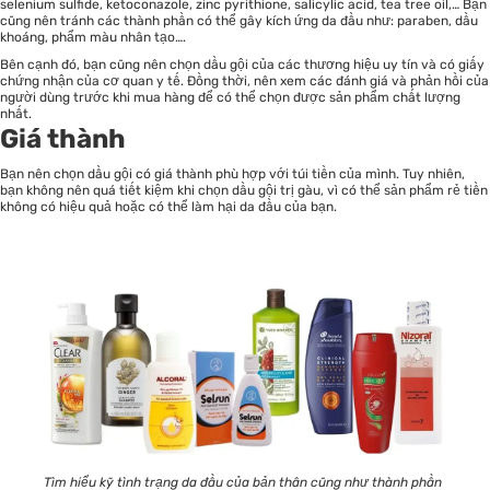
selenium sulfide, ketoconazole, zinc pyrithione, salicylic acid, tea tree oil,… Bạn
cũng nên tránh các thành phần có thể gây kích ứng da đầu như: paraben, dầu
khoáng, phẩm màu nhân tạo….
Bên cạnh đó, bạn cũng nên chọn dầu gội của các thương hiệu uy tín và có giấy
chứng nhận của cơ quan y tế. Đồng thời, nên xem các đánh giá và phản hồi của
người dùng trước khi mua hàng để có thể chọn được sản phẩm chất lượng
nhất.
Giá thành
Bạn nên chọn dầu gội có giá thành phù hợp với túi tiền của mình. Tuy nhiên,
bạn không nên quá tiết kiệm khi chọn dầu gội trị gàu, vì có thể sản phẩm rẻ tiền
không có hiệu quả hoặc có thể làm hại da đầu của bạn.
Tìm hiểu kỹ tình trạng da đầu của bản thân cũng như thành phần