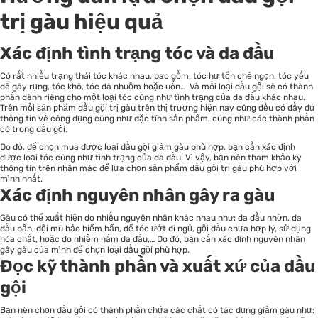
trị gàu hiệu quả
Xác định tình trạng tóc và da đầu
Có rất nhiều trạng thái tóc khác nhau, bao gồm: tóc hư tổn chẻ ngọn, tóc yếu
dễ gãy rụng, tóc khô, tóc đã nhuộm hoặc uốn… Và mỗi loại dầu gội sẽ có thành
phần dành riêng cho một loại tóc cũng như tình trạng của da đầu khác nhau.
Trên mỗi sản phẩm dầu gội trị gàu trên thị trường hiện nay cũng đều có đầy đủ
thông tin về công dụng cũng như đặc tính sản phẩm, cũng như các thành phần
có trong dầu gội.
Do đó, để chọn mua được loại dầu gội giảm gàu phù hợp, bạn cần xác định
được loại tóc cũng như tình trạng của da đầu. Vì vậy, bạn nên tham khảo kỹ
thông tin trên nhãn mác để lựa chọn sản phẩm dầu gội trị gàu phù hợp với
mình nhất.
Xác định nguyên nhân gây ra gàu
Gàu có thể xuất hiện do nhiều nguyên nhân khác nhau như: da đầu nhờn, da
đầu bẩn, đội mũ bảo hiểm bẩn, để tóc ướt đi ngủ, gội đầu chưa hợp lý, sử dụng
hóa chất, hoặc do nhiễm nấm da đầu,… Do đó, bạn cần xác định nguyên nhân
gây gàu của mình để chọn loại dầu gội phù hợp.
Đọc kỹ thành phần và xuất xứ của dầu
gội
Bạn nên chọn dầu gội có thành phần chứa các chất có tác dụng giảm gàu như: