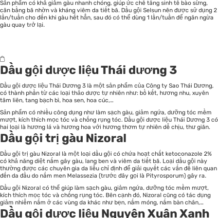
Sản phẩm có khả giảm gàu nhanh chóng, giúp ức chế tăng sinh tế bào sừng,
cân bằng bã nhờn và kháng viêm da tiết bã. Dầu gội Selsun nên được sử dụng 2
lần/tuần cho đến khi gàu hết hẳn, sau đó có thể dùng 1 lần/tuần để ngăn ngừa
gàu quay trở lại.
Dầu gội dược liệu Thái dương 3
Dầu gội dược liệu Thái Dương 3 là một sản phẩm của Công ty Sao Thái Dương,
có thành phần từ các loại thảo dược tự nhiên như: bồ kết, hương nhu, xuyên
tâm liên, tang bạch bì, hoa sen, hoa cúc,…
Sản phẩm có nhiều công dụng như làm sạch gàu, giảm ngứa, dưỡng tóc mềm
mượt, kích thích mọc tóc và chống rụng tóc. Dầu gội dược liệu Thái Dương 3 có
hai loại là hương lá và hương hoa với hương thơm tự nhiên dễ chịu, thư giãn.
Dầu gội trị gàu Nizoral
Dầu gội trị gàu Nizoral là một loại dầu gội có chứa hoạt chất ketoconazole 2%
có khả năng diệt nấm gây gàu, lang ben và viêm da tiết bã. Loại dầu gội này
thường được các chuyên gia da liễu chỉ định để giải quyết các vấn đề liên quan
đến da đầu do nấm men Melassezia (trước đây gọi là Pityrosporum) gây ra.
Dầu gội Nizoral có thể giúp làm sạch gàu, giảm ngứa, dưỡng tóc mềm mượt,
kích thích mọc tóc và chống rụng tóc. Bên cạnh đó, Nizoral cũng có tác dụng
giảm nhiễm nấm ở các vùng da khác như bẹn, nấm móng, nấm bàn chân,…
Dầu gội dược liệu Nguyên Xuân Xanh