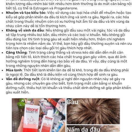
khiến lượng dầu nhờn bài tiết nhiều hơn bình thường là do mất cân bằng nội
tiết tố, cụ thể là Estrogen và Progesterone.
Nhuộm và tạo kiểu tóc
: Việc sử dụng các loại hóa chất để nhuộm hoặc tạo
kiểu sẽ góp phần khiến da đầu bị kích ứng và sinh ra gàu. Ngoài ra, các hóa
chất trong thuốc nhuộm còn có xu hướng hút ẩm từ da đầu và khi vùng da
nhạy cảm này dễ bị tổn thương hơn.
Không vệ sinh da đầu
: Nếu không gội đầu sau một vài ngày, tóc và da đầu
sẽ tập trung nhiều bụi bẩn, dầu nhờn và các loại vi khuẩn. Nếu không gội
đầu đúng lúc thì tình trạng gàu sẽ xuất hiện nhiều hơn, thậm chí nghiêm
trọng hơn là nhiễm nấm da. Vì thế, bạn hãy gội đầu thường xuyên và nên ưu
tiên lựa chọn các loại dầu gội trị gàu thích hợp nhất.
Căng thẳng
: Tình trạng căng thẳng và stress kéo dài dẫn đến mất cân
bằng nội tiết tố, kích thích các hóa chất trung gian gây viêm, qua đó ảnh
hưởng nghiêm trọng đến hàng rào bảo vệ da đầu. Vì vậy, đây cũng là một
trong những nguyên nhân dẫn đến gàu.
Mùa lạnh
: Thời tiết lạnh khiến làn da dễ bị khô, trong đó da đầu không phải
là ngoại lệ. Da đầu khô là điều kiện vô cùng thích hợp để sinh ra gàu.
Vấn đề đường ruột
: Có lẽ không ai nghĩ đến nguyên nhân này sẽ gây ra
gàu, nhưng các chuyên gia cho biết, tình trạng mất cân bằng vi khuẩn
đường ruột, thiếu hụt lợi khuẩn và thiếu chất dinh dưỡng sẽ góp phần khiến
gàu xuất hiện.