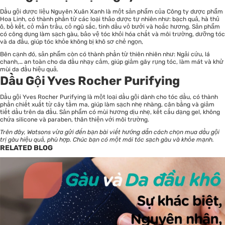
Dầu gội dược liệu Nguyên Xuân Xanh là một sản phẩm của Công ty dược phẩm
Hoa Linh, có thành phần từ các loại thảo dược tự nhiên như: bạch quả, hà thủ
ô, bồ kết, cỏ mần trầu, cỏ ngũ sắc, tinh dầu vỏ bưởi và hoắc hương. Sản phẩm
có công dụng làm sạch gàu, bảo vệ tóc khỏi hóa chất và môi trường, dưỡng tóc
và da đầu, giúp tóc khỏe không bị khô sơ chẻ ngọn,
Bên cạnh đó, sản phẩm còn có thành phần từ thiên nhiên như: Ngải cứu, lá
chanh,… an toàn cho da đầu nhạy cảm, giúp giảm gãy rụng tóc, làm mát và khử
mùi da đầu hiệu quả.
Dầu Gội Yves Rocher Purifying
Dầu gội Yves Rocher Purifying là một loại dầu gội dành cho tóc dầu, có thành
phần chiết xuất từ cây tầm ma, giúp làm sạch nhẹ nhàng, cân bằng và giảm
tiết dầu trên da đầu. Sản phẩm có mùi hương dịu nhẹ, kết cấu dạng gel, không
chứa silicone và paraben, thân thiện với môi trường.
Trên đây,
Watsons
vừa gửi đến bạn bài viết hướng dẫn cách chọn mua dầu gội
trị gàu hiệu quả, phù hợp. Chúc bạn có một mái tóc sạch gàu và khỏe mạnh.
RELATED BLOG