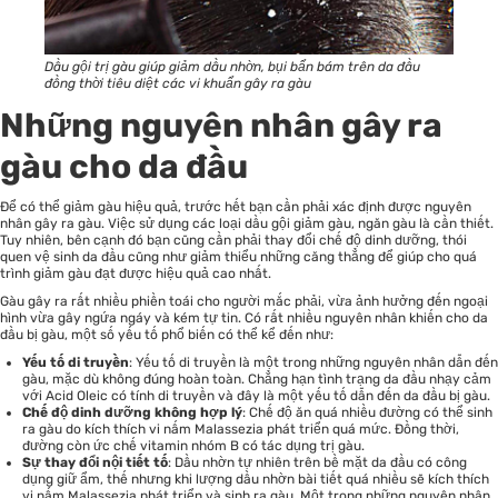
Dầu gội trị gàu giúp giảm dầu nhờn, bụi bẩn bám trên da đầu
đồng thời tiêu diệt các vi khuẩn gây ra gàu
Những nguyên nhân gây ra
gàu cho da đầu
Để có thể giảm gàu hiệu quả, trước hết bạn cần phải xác định được nguyên
nhân gây ra gàu. Việc sử dụng các loại dầu gội giảm gàu, ngăn gàu là cần thiết.
Tuy nhiên, bên cạnh đó bạn cũng cần phải thay đổi chế độ dinh dưỡng, thói
quen vệ sinh da đầu cũng như giảm thiểu những căng thẳng để giúp cho quá
trình giảm gàu đạt được hiệu quả cao nhất.
Gàu gây ra rất nhiều phiền toái cho người mắc phải, vừa ảnh hưởng đến ngoại
hình vừa gây ngứa ngáy và kém tự tin. Có rất nhiều nguyên nhân khiến cho da
đầu bị gàu, một số yếu tố phổ biến có thể kể đến như:
Yếu tố di truyền
: Yếu tố di truyền là một trong những nguyên nhân dẫn đến
gàu, mặc dù không đúng hoàn toàn. Chẳng hạn tình trạng da đầu nhạy cảm
với Acid Oleic có tính di truyền và đây là một yếu tố dẫn đến da đầu bị gàu.
Chế độ dinh dưỡng không hợp lý
: Chế độ ăn quá nhiều đường có thể sinh
ra gàu do kích thích vi nấm Malassezia phát triển quá mức. Đồng thời,
đường còn ức chế vitamin nhóm B có tác dụng trị gàu.
Sự thay đổi nội tiết tố
: Dầu nhờn tự nhiên trên bề mặt da đầu có công
dụng giữ ẩm, thế nhưng khi lượng dầu nhờn bài tiết quá nhiều sẽ kích thích
vi nấm Malassezia phát triển và sinh ra gàu. Một trong những nguyên nhân