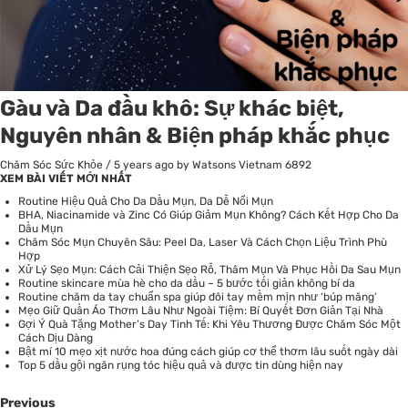
Gàu và Da đầu khô: Sự khác biệt,
Nguyên nhân & Biện pháp khắc phục
Chăm Sóc Sức Khỏe
/
5 years ago
by Watsons Vietnam
6892
XEM BÀI VIẾT MỚI NHẤT
Routine Hiệu Quả Cho Da Dầu Mụn, Da Dễ Nổi Mụn
BHA, Niacinamide và Zinc Có Giúp Giảm Mụn Không? Cách Kết Hợp Cho Da
Dầu Mụn
Chăm Sóc Mụn Chuyên Sâu: Peel Da, Laser Và Cách Chọn Liệu Trình Phù
Hợp
Xử Lý Sẹo Mụn: Cách Cải Thiện Sẹo Rỗ, Thâm Mụn Và Phục Hồi Da Sau Mụn
Routine skincare mùa hè cho da dầu – 5 bước tối giản không bí da
Routine chăm da tay chuẩn spa giúp đôi tay mềm mịn như ‘búp măng’
Mẹo Giữ Quần Áo Thơm Lâu Như Ngoài Tiệm: Bí Quyết Đơn Giản Tại Nhà
Gợi Ý Quà Tặng Mother’s Day Tinh Tế: Khi Yêu Thương Được Chăm Sóc Một
Cách Dịu Dàng
Bật mí 10 mẹo xịt nước hoa đúng cách giúp cơ thể thơm lâu suốt ngày dài
Top 5 dầu gội ngăn rụng tóc hiệu quả và được tin dùng hiện nay
Previous