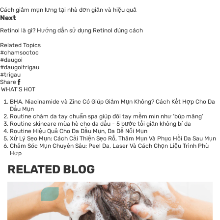
Cách giảm mụn lưng tại nhà đơn giản và hiệu quả
Next
Retinol là gì? Hướng dẫn sử dụng Retinol đúng cách
Related Topics
#chamsoctoc
#daugoi
#daugoitrigau
#trigau
Share
WHAT’S HOT
BHA, Niacinamide và Zinc Có Giúp Giảm Mụn Không? Cách Kết Hợp Cho Da
Dầu Mụn
Routine chăm da tay chuẩn spa giúp đôi tay mềm mịn như ‘búp măng’
Routine skincare mùa hè cho da dầu - 5 bước tối giản không bí da
Routine Hiệu Quả Cho Da Dầu Mụn, Da Dễ Nổi Mụn
Xử Lý Sẹo Mụn: Cách Cải Thiện Sẹo Rỗ, Thâm Mụn Và Phục Hồi Da Sau Mụn
Chăm Sóc Mụn Chuyên Sâu: Peel Da, Laser Và Cách Chọn Liệu Trình Phù
Hợp
RELATED BLOG