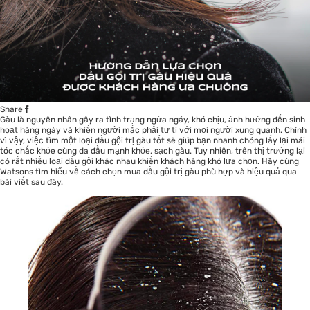
Share
Gàu là nguyên nhân gây ra tình trạng ngứa ngáy, khó chịu, ảnh hưởng đến sinh
hoạt hàng ngày và khiến người mắc phải tự ti với mọi người xung quanh. Chính
vì vậy, việc tìm một loại
dầu gội trị gàu
tốt sẽ giúp bạn nhanh chóng lấy lại mái
tóc chắc khỏe cùng da đầu mạnh khỏe, sạch gàu. Tuy nhiên, trên thị trường lại
có rất nhiều loại dầu gội khác nhau khiến khách hàng khó lựa chọn. Hãy cùng
Watsons tìm hiểu về cách chọn mua dầu gội trị gàu phù hợp và hiệu quả qua
bài viết sau đây.