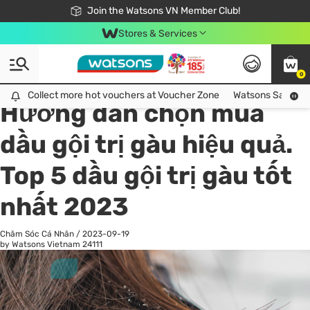
Free Shipping For Order From 249,000Đ
24h Fast delivery in Hồ Chí Minh City
Join the Watsons VN Member Club!
Stores & Services
0
All
Chăm Sóc Cá Nhân
Ch
Collect more hot vouchers at Voucher Zone
Collect more hot vouchers at Voucher Zone
Watsons Safety Al
Hướng dẫn chọn mua
dầu gội trị gàu hiệu quả.
Top 5 dầu gội trị gàu tốt
nhất 2023
Chăm Sóc Cá Nhân
/
2023-09-19
by Watsons Vietnam
24111