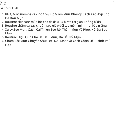
WHAT’S HOT
BHA, Niacinamide và Zinc Có Giúp Giảm Mụn Không? Cách Kết Hợp Cho
Da Dầu Mụn
Routine skincare mùa hè cho da dầu - 5 bước tối giản không bí da
Routine chăm da tay chuẩn spa giúp đôi tay mềm mịn như ‘búp măng’
Xử Lý Sẹo Mụn: Cách Cải Thiện Sẹo Rỗ, Thâm Mụn Và Phục Hồi Da Sau
Mụn
Routine Hiệu Quả Cho Da Dầu Mụn, Da Dễ Nổi Mụn
Chăm Sóc Mụn Chuyên Sâu: Peel Da, Laser Và Cách Chọn Liệu Trình Phù
Hợp