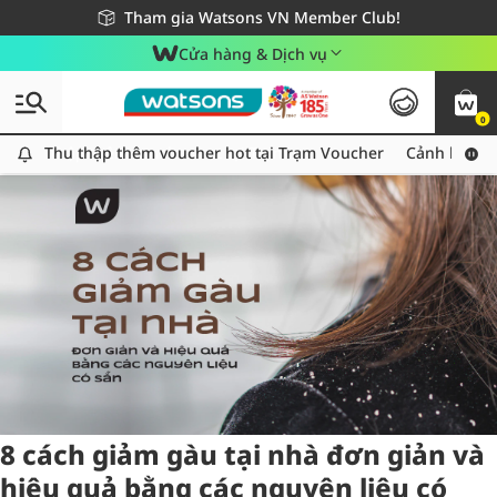
Giao hàng nhanh 24h - Áp dụng khu vực TP. Hồ Chí Minh
Miễn phí giao hàng cho đơn hàng từ 249,000Đ
Tham gia Watsons VN Member Club!
Cửa hàng & Dịch vụ
0
Tag:
trigau
2 item(s) found
Thu thập thêm voucher hot tại Trạm Voucher
Thu thập thêm voucher hot tại Trạm Voucher
Cảnh báo An
8 cách giảm gàu tại nhà đơn giản và
hiệu quả bằng các nguyên liệu có