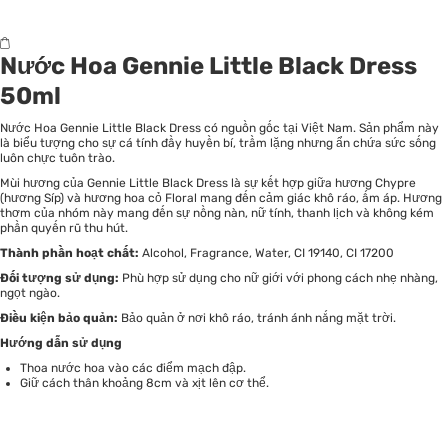
Nước Hoa Gennie Little Black Dress
50ml
Nước Hoa Gennie Little Black Dress có nguồn gốc tại Việt Nam. Sản phẩm này
là biểu tượng cho sự cá tính đầy huyền bí, trầm lặng nhưng ẩn chứa sức sống
luôn chực tuôn trào.
Mùi hương của Gennie Little Black Dress là sự kết hợp giữa hương Chypre
(hương Síp) và hương hoa cỏ Floral mang đến cảm giác khô ráo, ấm áp. Hương
thơm của nhóm này mang đến sự nồng nàn, nữ tính, thanh lịch và không kém
phần quyến rũ thu hút.
Thành phần hoạt chất:
Alcohol, Fragrance, Water, CI 19140, CI 17200
Đối tượng sử dụng:
Phù hợp sử dụng cho nữ giới với phong cách nhẹ nhàng,
ngọt ngào.
Điều kiện bảo quản:
Bảo quản ở nơi khô ráo, tránh ánh nắng mặt trời.
Hướng dẫn sử dụng
Thoa nước hoa vào các điểm mạch đập.
Giữ cách thân khoảng 8cm và xịt lên cơ thể.