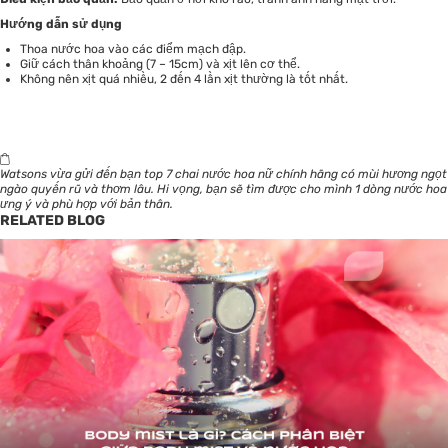
Hướng dẫn sử dụng
Thoa nước hoa vào các điểm mạch đập.
Giữ cách thân khoảng (7 – 15cm) và xịt lên cơ thể.
Không nên xịt quá nhiều, 2 đến 4 lần xịt thường là tốt nhất.
Watsons
vừa gửi đến bạn top 7 chai nước hoa nữ chính hãng có mùi hương ngọt
ngào quyến rũ và thơm lâu. Hi vọng, bạn sẽ tìm được cho mình 1 dòng nước hoa
ưng ý và phù hợp với bản thân.
RELATED BLOG