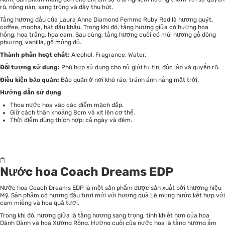
rũ, nồng nàn, sang trọng và đầy thu hút.
Tầng hương đầu của Laura Anne Diamond Femme Ruby Red là hương quýt,
coffee, mocha, hạt đầu khấu. Trong khi đó, tầng hương giữa có hương hoa
hồng, hoa trắng, hoa cam. Sau cùng, tầng hương cuối có mùi hương gỗ đông
phương, vanilla, gỗ mộng đỏ.
Thành phần hoạt chất:
Alcohol, Fragrance, Water.
Đối tượng sử dụng:
Phù hợp sử dụng cho nữ giới tự tin, độc lập và quyến rũ.
Điều kiện bảo quản:
Bảo quản ở nơi khô ráo, tránh ánh nắng mặt trời.
Hướng dẫn sử dụng
Thoa nước hoa vào các điểm mạch đập.
Giữ cách thân khoảng 8cm và xịt lên cơ thể.
Thời điểm dùng thích hợp: cả ngày và đêm.
Nước hoa Coach Dreams EDP
Nước hoa Coach Dreams EDP là một sản phẩm được sản xuất bởi thương hiệu
Mỹ. Sản phẩm có hương đầu tươi mới với hương quả Lê mọng nước kết hợp với
cam miếng và hoa quả tươi.
Trong khi đó, hương giữa là tầng hương sang trọng, tinh khiết hơn của hoa
Dành Dành và hoa Xương Rồng. Hương cuối của nước hoa là tầng hương ấm