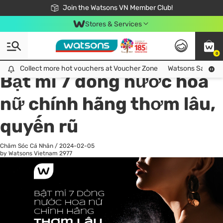
Free Shipping For Order From 249,000Đ
24h Fast delivery in Hồ Chí Minh City
Join the Watsons VN Member Club!
Stores & Services
0
All
Chăm Sóc Cá Nhân
Ch
Collect more hot vouchers at Voucher Zone
Collect more hot vouchers at Voucher Zone
Watsons Safety Al
Bật mí 7 dòng nước hoa
nữ chính hãng thơm lâu,
quyến rũ
Chăm Sóc Cá Nhân
/
2024-02-05
by Watsons Vietnam
2977