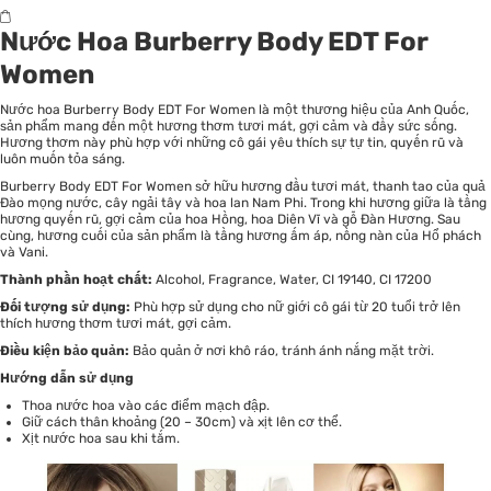
Nước Hoa Burberry Body EDT For
Women
Nước hoa Burberry Body EDT For Women là một thương hiệu của Anh Quốc,
sản phẩm mang đến một hương thơm tươi mát, gợi cảm và đầy sức sống.
Hương thơm này phù hợp với những cô gái yêu thích sự tự tin, quyến rũ và
luôn muốn tỏa sáng.
Burberry Body EDT For Women sở hữu hương đầu tươi mát, thanh tao của quả
Đào mọng nước, cây ngải tây và hoa lan Nam Phi. Trong khi hương giữa là tầng
hương quyến rũ, gợi cảm của hoa Hồng, hoa Diên Vĩ và gỗ Đàn Hương. Sau
cùng, hương cuối của sản phẩm là tầng hương ấm áp, nồng nàn của Hổ phách
và Vani.
Thành phần hoạt chất:
Alcohol, Fragrance, Water, CI 19140, CI 17200
Đối tượng sử dụng:
Phù hợp sử dụng cho nữ giới cô gái từ 20 tuổi trở lên
thích hương thơm tươi mát, gợi cảm.
Điều kiện bảo quản:
Bảo quản ở nơi khô ráo, tránh ánh nắng mặt trời.
Hướng dẫn sử dụng
Thoa nước hoa vào các điểm mạch đập.
Giữ cách thân khoảng (20 – 30cm) và xịt lên cơ thể.
Xịt nước hoa sau khi tắm.