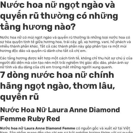
Nước hoa nữ ngọt ngào và
quyến rũ thường có những
tầng hương nào?
Nước hoa nữ
có mùi ngọt ngào và quyến rũ thường là những loại nước hoa có
sự hòa quyện tinh tế giữa hương hoa, trái cây, gỗ, xạ hương, vani, hổ phách và
nhiều thành phần khác. Tất cả các thành phần này góp phần tạo ra một mùi
hương độc đáo và quyến rũ dành cho tất cả chị em.
Các tầng hương được kết hợp một cách tinh tế, không chỉ thu hút sự chú ý của
người đối diện mà còn tạo nên một trải nghiệm thị giác độc đáo, phản ánh sự
nữ tính và dịu dàng của chị em trong mắt những người xung quanh.
7 dòng nước hoa nữ chính
hãng ngọt ngào, thơm lâu,
quyến rũ
Nước Hoa Nữ Laura Anne Diamond
Femme Ruby Red
Nước hoa nữ Laura Anne Diamond Femme
có nguồn gốc và xuất xứ tại Việt
Nam. Sản phẩm mang đến cho chị em sự trải nghiệm hương thơm với sự quyến