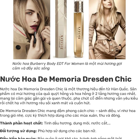
Nước hoa Burberry Body EDT For Women là một mùi hương gợi
cảm và đầy sức sống
Nước Hoa De Memoria Dresden Chic
Nước hoa De Memoria Dresden Chic là một thương hiệu đến từ Hàn Quốc. Sản
phẩm có mùi hương của quả quýt hồng và hoa hồng ở 2 tầng hương cao nhất,
mang lại cảm giác gần gũi và quen thuộc, pha chút cổ điển nhưng vẫn yêu kiều
rồi chốt hạ với hương rêu sồi xanh mát và cuốn hút.
De Memoria Dresden Chic mang đậm phong cách chic – sành điệu, ví như hoa
trong gió nhẹ, cực kỳ thích hợp dùng cho các mùa xuân, thu và đông.
Thành phần hoạt chất:
Tinh dầu hương, dung môi, nước cất,…
Đối tượng sử dụng:
Phù hợp sử dụng cho các bạn nữ.
Điều kiện bảo quản:
Bảo quản ở nơi khô ráo, tránh ánh nắng mặt trời.