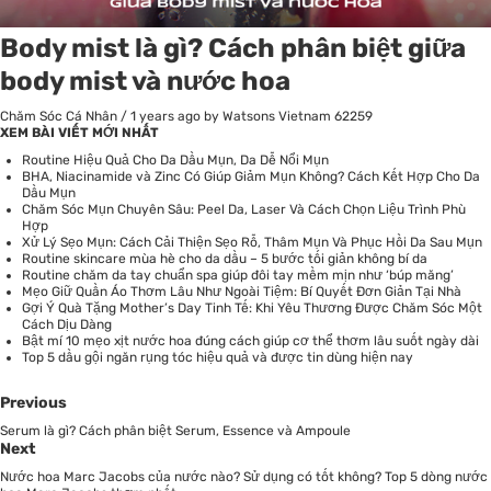
Body mist là gì? Cách phân biệt giữa
body mist và nước hoa
Chăm Sóc Cá Nhân
/
1 years ago
by Watsons Vietnam
62259
XEM BÀI VIẾT MỚI NHẤT
Routine Hiệu Quả Cho Da Dầu Mụn, Da Dễ Nổi Mụn
BHA, Niacinamide và Zinc Có Giúp Giảm Mụn Không? Cách Kết Hợp Cho Da
Dầu Mụn
Chăm Sóc Mụn Chuyên Sâu: Peel Da, Laser Và Cách Chọn Liệu Trình Phù
Hợp
Xử Lý Sẹo Mụn: Cách Cải Thiện Sẹo Rỗ, Thâm Mụn Và Phục Hồi Da Sau Mụn
Routine skincare mùa hè cho da dầu – 5 bước tối giản không bí da
Routine chăm da tay chuẩn spa giúp đôi tay mềm mịn như ‘búp măng’
Mẹo Giữ Quần Áo Thơm Lâu Như Ngoài Tiệm: Bí Quyết Đơn Giản Tại Nhà
Gợi Ý Quà Tặng Mother’s Day Tinh Tế: Khi Yêu Thương Được Chăm Sóc Một
Cách Dịu Dàng
Bật mí 10 mẹo xịt nước hoa đúng cách giúp cơ thể thơm lâu suốt ngày dài
Top 5 dầu gội ngăn rụng tóc hiệu quả và được tin dùng hiện nay
Previous
Serum là gì? Cách phân biệt Serum, Essence và Ampoule
Next
Nước hoa Marc Jacobs của nước nào? Sử dụng có tốt không? Top 5 dòng nước