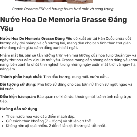
Coach Dreams EDP có hương thơm tươi mát và sang trọng
Nước Hoa De Memoria Grasse Đáng
Yêu
Nước Hoa De Memoria Grasse Đáng Yêu
có xuất xứ tại Hàn Quốc chứa cốt
hương cây đại hoàng và cỏ hương bài, mang đến cho bạn tinh thần thư giãn
như đang nằm giữa cánh đồng xanh bát ngát.
Nhắm mắt lại, bạn sẽ tận hưởng trọn vẹn mùi hương của hoa tulip thuần túy và
ngây thơ như cảm xúc lúc mới yêu. Grasse mang đến phong cách đáng yêu cho
nàng, bên cạnh là chút tinh nghịch trong những ngày xuân mát trời và ngày hạ
nắng ấm.
Thành phần hoạt chất:
Tinh dầu hương, dung môi, nước cất,…
Đối tượng sử dụng:
Phù hợp sử dụng cho các bạn nữ thích sự ngọt ngào và
lôi cuốn.
Điều kiện bảo quản:
Bảo quản nơi khô ráo, thoáng mát tránh ánh nắng trực
tiếp.
Hướng dẫn sử dụng
Thoa nước hoa vào các điểm mạch đập.
Giữ cách thân khoảng (7 – 15cm) và xịt lên cơ thể.
Không nên xịt quá nhiều, 2 đến 4 lần xịt thường là tốt nhất.