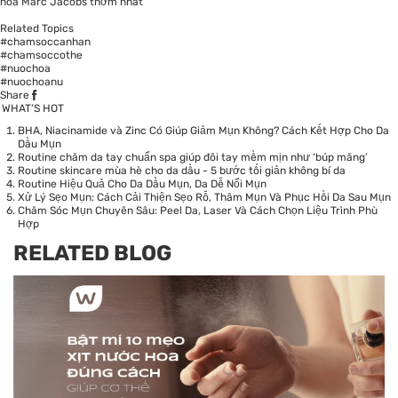
hoa Marc Jacobs thơm nhất
Related Topics
#chamsoccanhan
#chamsoccothe
#nuochoa
#nuochoanu
Share
WHAT’S HOT
BHA, Niacinamide và Zinc Có Giúp Giảm Mụn Không? Cách Kết Hợp Cho Da
Dầu Mụn
Routine chăm da tay chuẩn spa giúp đôi tay mềm mịn như ‘búp măng’
Routine skincare mùa hè cho da dầu - 5 bước tối giản không bí da
Routine Hiệu Quả Cho Da Dầu Mụn, Da Dễ Nổi Mụn
Xử Lý Sẹo Mụn: Cách Cải Thiện Sẹo Rỗ, Thâm Mụn Và Phục Hồi Da Sau Mụn
Chăm Sóc Mụn Chuyên Sâu: Peel Da, Laser Và Cách Chọn Liệu Trình Phù
Hợp
RELATED BLOG